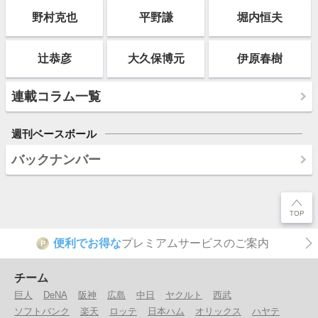
野村克也
平野謙
堀内恒夫
辻恭彦
大久保博元
伊原春樹
連載コラム一覧
週刊ベースボール
バックナンバー
便利でお得な
プレミアムサービスのご案内
P
チーム
巨人
DeNA
阪神
広島
中日
ヤクルト
西武
ソフトバンク
楽天
ロッテ
日本ハム
オリックス
ハヤテ