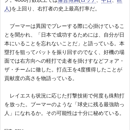
ク。4000打数以上では
落合博満
(
ロッテ
、
中日
、
巨
人
)を上回り、右打者の史上最高打率だ。
ブーマーは異国でプレーする際に心掛けているこ
とを聞かれ、「日本で成功するためには、自分が日
本にいることを忘れないことだ」と語っている。本
塁打を狙ってバットを振り回すのでなく、好機の場
面では右方向への軽打で走者を掛けすなどフォア・
ザ・チームに徹した。打点王を4度獲得したことが
貢献度の高さを物語っている。
レイエスも状況に応じた打撃技術で何度も殊勲打
を放った。ブーマーのような「球史に残る最強助っ
人」になれるか。その可能性は十分に秘めている。