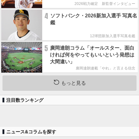
って良くないことなんです」
2026戦力確定 新監督インタビュー
4
ソフトバンク・2026新加入選手 写真名
鑑
12球団新加入選手写真名鑑
5
廣岡達朗コラム「オールスター、面白
ければ何をやってもいいという発想は
大間違い」
廣岡達朗連載「やれ」と言える信念
もっと見る
注目数ランキング
ニュース&コラムを探す