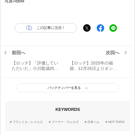
写真=BBM
この記事に注目！
前回へ
次回へ
【ロッテ】「評価してい
【ロッテ】2025年の福
ただいた」小川龍成内野
袋、12月26日よりオンラ
手の「スカパー！サヨナ
インストア限定で販売
ラ賞」受賞記念グッズ、1
月7日から再受注販売
バックナンバーを見る
KEYWORDS
フランミル・レイエス
ブーマー・ウェルズ
日本ハム
HOT TOPIC