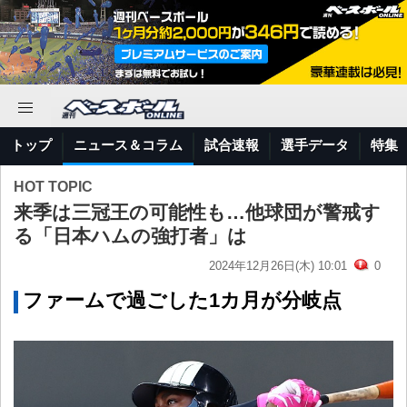
トップ
ニュース＆コラム
試合速報
選手データ
特集
HOT TOPIC
来季は三冠王の可能性も…他球団が警戒す
る「日本ハムの強打者」は
2024年12月26日(木) 10:01
0
ファームで過ごした1カ月が分岐点