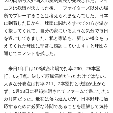
スの両助っ人外国人の契約延長が発表された。レイ
エスは残留が決まった後、「ファイターズ以外の場
所でプレーすることは考えられませんでした。日本
に到着した日から、球団に関わるすべての方が温か
く接してくれて、自分の家にいるような気分で毎日
を過ごしてきました。私と家族も、新しい機会を与
えてくれた球団に非常に感謝しています」と球団を
通じてコメントを残した。
来日1年目は103試合出場で打率.290、25本塁
打、65打点。決して順風満帆だったわけではない。
大きな分岐点は打率.211、2本塁打と状態が上がら
ず、5月13日に登録抹消されてファームで過ごした1
カ月間だった。最初は落ち込んだが、日本野球に適
応するために必要な時間であることを理解して気持