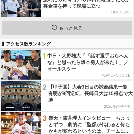
募金箱を持って球場に立つ
HOT TOPIC
もっと見る
アクセス数ランキング
1
中日・大野雄大「『話す選手おらへん
な』と思ったら坂本勇人が来た！」／
オールスター
PLAYER'S VOICE
2
【甲子園】大会3日目の試合結果一覧
有明が9回逆転、長崎日大は15得点で大
勝
2026夏の甲子園
3
楽天・吉井理人インタビュー ちょっ
とずつ、劇的に「監督が代わると何も
かもが変わるというのは、チームにと