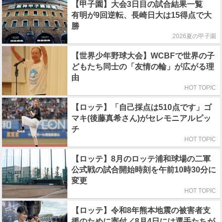
【甲子園】大会3日目の試合結果一覧
有明が9回逆転、長崎日大は15得点で大
勝
2026夏の甲子園
【世界少年野球大会】WCBFで世界の子
どもたち同士の「友情の輪」が広がる理
由
HOT TOPIC
【ロッテ】「自己採点は510点です」ゴ
マキ(後藤真希さん)がセレモニアルピッ
チ
HOT TOPIC
【ロッテ】8月のロッテ浦和球場の二軍
公式戦の試合開始時刻を午前10時30分に
変更
HOT TOPIC
【ロッテ】令和8年熊本地震の被害者支
援のために寄付／8月4日には選手たちが