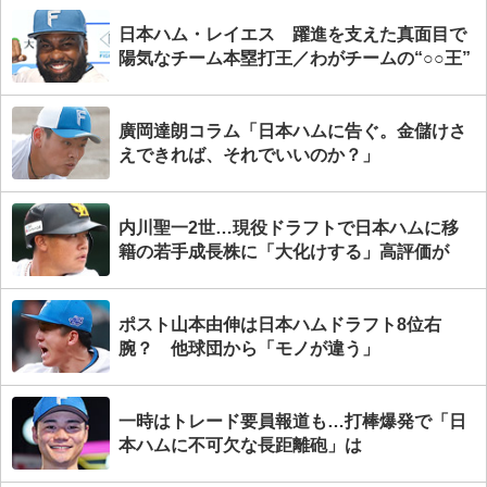
日本ハム・レイエス 躍進を支えた真面目で
陽気なチーム本塁打王／わがチームの“○○王”
廣岡達朗コラム「日本ハムに告ぐ。金儲けさ
えできれば、それでいいのか？」
内川聖一2世…現役ドラフトで日本ハムに移
籍の若手成長株に「大化けする」高評価が
ポスト山本由伸は日本ハムドラフト8位右
腕？ 他球団から「モノが違う」
一時はトレード要員報道も…打棒爆発で「日
本ハムに不可欠な長距離砲」は