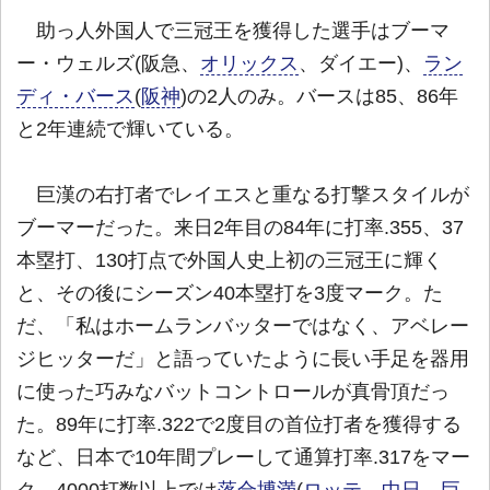
助っ人外国人で三冠王を獲得した選手はブーマ
ー・ウェルズ(阪急、
オリックス
、ダイエー)、
ラン
ディ・バース
(
阪神
)の2人のみ。バースは85、86年
と2年連続で輝いている。
巨漢の右打者でレイエスと重なる打撃スタイルが
ブーマーだった。来日2年目の84年に打率.355、37
本塁打、130打点で外国人史上初の三冠王に輝く
と、その後にシーズン40本塁打を3度マーク。た
だ、「私はホームランバッターではなく、アベレー
ジヒッターだ」と語っていたように長い手足を器用
に使った巧みなバットコントロールが真骨頂だっ
た。89年に打率.322で2度目の首位打者を獲得する
など、日本で10年間プレーして通算打率.317をマー