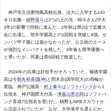
神戸市立須磨翔風高校出身。法大に入学する143
キロ右腕・
槙野遥斗
は2つの上の兄・時斗さん(中大
3年)の影響で同校に進んだ。2年秋は県2位で近畿大
会に出場し、智弁学園高との1回戦を突破し8強。セ
ンバツ甲子園には届かなかったが、公立校のエース
が強烈なインパクトを残した。3年春も県準優勝へ
と導いたが、同夏は県5回戦で敗退した。
2024年の兵庫は好投手がそろっていた。報徳学園
高は
今朝丸裕喜
(
阪神
)と間木歩(国学院大)の両輪が
君臨。神戸弘陵高・
村上泰斗
は
ソフトバンク
から1
位指名、神戸国際大付高・
津嘉山憲志郎
はソフトバ
ンク育成7位指名を受けた。槙野もNPBスカウトか
ら注目されていたが、なぜ、大学進学を選んだか。