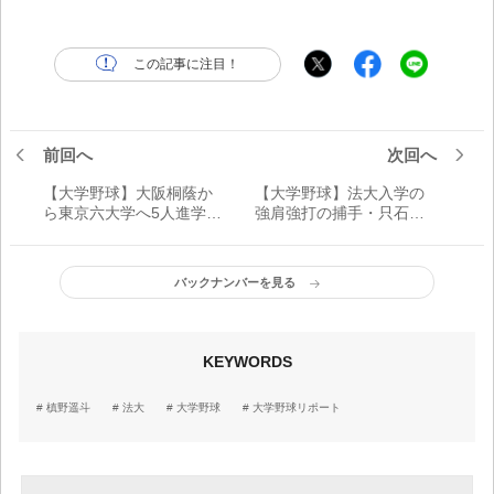
この記事に注目！
前回へ
次回へ
【大学野球】大阪桐蔭か
【大学野球】法大入学の
ら東京六大学へ5人進学
強肩強打の捕手・只石貫
同級生に負けまいと闘志
太 甲子園10戦の経験値
を燃やす法大・境亮陽
で出す存在感
バックナンバーを見る
KEYWORDS
槙野遥斗
法大
大学野球
大学野球リポート