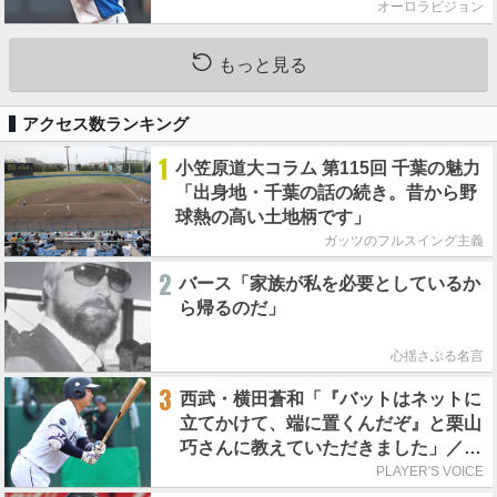
オーロラビジョン
もっと見る
アクセス数ランキング
1
小笠原道大コラム 第115回 千葉の魅力
「出身地・千葉の話の続き。昔から野
球熱の高い土地柄です」
ガッツのフルスイング主義
2
バース「家族が私を必要としているか
ら帰るのだ」
心揺さぶる名言
3
西武・横田蒼和「『バットはネットに
立てかけて、端に置くんだぞ』と栗山
巧さんに教えていただきました」／憧
れの人からの金言
PLAYER'S VOICE