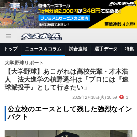
トップ
ニュース＆コラム
試合速報
選手データ
特集
大学野球リポート
【大学野球】あこがれは高校先輩・才木浩
人 法大進学の槙野遥斗は「プロには『速
球派投手』として行きたい」
2025年2月18日(火) 10:59
1
公立校のエースとして残した強烈なイン
パクト