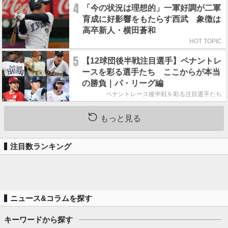
4
「今の状況は理想的」一軍好調が二軍
育成に好影響をもたらす西武 象徴は
高卒新人・横田蒼和
HOT TOPIC
5
【12球団後半戦注目選手】ペナントレ
ースを彩る選手たち ここからが本当
の勝負｜パ・リーグ編
ペナントレース後半戦を彩る注目選手たち
もっと見る
注目数ランキング
ニュース&コラムを探す
キーワードから探す