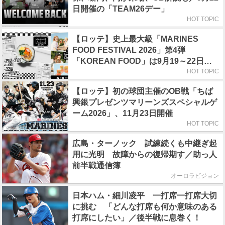
日開催の「TEAM26デー」
HOT TOPIC
【ロッテ】史上最大級「MARINES
FOOD FESTIVAL 2026」第4弾
「KOREAN FOOD」は9月19～22日／
初日はビール半額デー
HOT TOPIC
【ロッテ】初の球団主催のOB戦「ちば
興銀プレゼンツマリーンズスペシャルゲ
ーム2026」、11月23日開催
HOT TOPIC
広島・ターノック 試練続くも中継ぎ起
用に光明 故障からの復帰期す／助っ人
前半戦通信簿
オーロラビジョン
日本ハム・細川凌平 一打席一打席大切
に挑む 「どんな打席も何か意味のある
打席にしたい」／後半戦に息巻く！