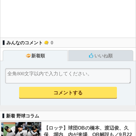
みんなのコメント
0
新着順
いいね順
新着 野球コラム
【ロッテ】球団OBの橋本、渡辺俊、久
保、塀内、内が来場、OB解説も／9月22