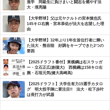
進学 同級生に負けまいと闘志を燃やす法
大・境亮陽
【大学野球】父は元ヤクルトの宮本慎也氏
145キロ右腕・宮本恭佑が法大を志望した理
由
【大学野球】32年ぶり1年生首位打者に輝い
た法大・熊谷陸 好調をキープできた2つの
要因
【2025ドラフト番付】東横綱は右スラッガ
ー・立石正広(創価大) 西横綱は158キロ右
腕・石垣元気(健大高崎高)
【2025ドラフト】大学生有力15選手カタロ
グ 明大投手陣に要注目!! 法大・松下歩叶
は長打力が武器