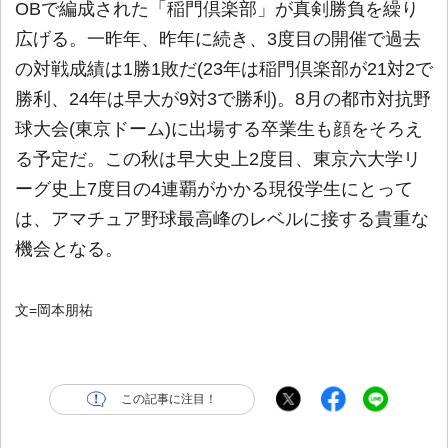
OBで編成された「稲門倶楽部」が真剣勝負を繰り
広げる。一昨年、昨年に続き、3度目の開催で過去
の対戦成績は1勝1敗だ(23年は稲門倶楽部が21対2で
勝利、24年は早大が9対3で勝利)。8月の都市対抗野
球大会(東京ドーム)に出場する卒業生も顔をそろえ
る予定だ。この秋は早大史上2度目、東京六大学リ
ーグ史上7度目の4連覇がかかる現役学生にとって
は、アマチュア野球最高峰のレベルに接する貴重な
機会となる。
文=岡本朋祐
この記事に注目！