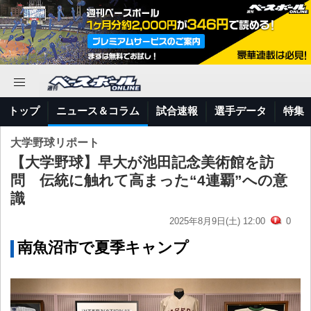
トップ
ニュース＆コラム
試合速報
選手データ
特集
大学野球リポート
【大学野球】早大が池田記念美術館を訪
問 伝統に触れて高まった“4連覇”への意
識
2025年8月9日(土) 12:00
0
南魚沼市で夏季キャンプ