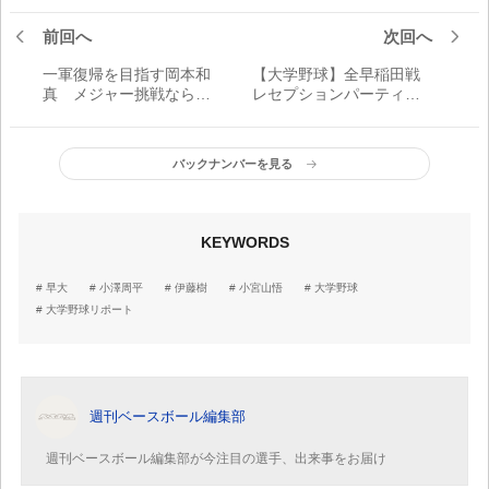
前回へ
次回へ
一軍復帰を目指す岡本和
【大学野球】全早稲田戦
真 メジャー挑戦なら
レセプションパーティー
「複数球団の争奪戦」可
が開催
能性が
バックナンバーを見る
KEYWORDS
早大
小澤周平
伊藤樹
小宮山悟
大学野球
大学野球リポート
週刊ベースボール編集部
週刊ベースボール編集部が今注目の選手、出来事をお届け