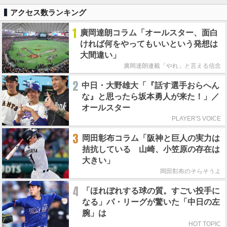
アクセス数ランキング
1
廣岡達朗コラム「オールスター、面白
ければ何をやってもいいという発想は
大間違い」
廣岡達朗連載「やれ」と言える信念
2
中日・大野雄大「『話す選手おらへん
な』と思ったら坂本勇人が来た！」／
オールスター
PLAYER'S VOICE
3
岡田彰布コラム「阪神と巨人の実力は
拮抗している 山崎、小笠原の存在は
大きい」
岡田彰布のそらそうよ
4
「ほれぼれする球の質。すごい投手に
なる」パ・リーグが驚いた「中日の左
腕」は
HOT TOPIC