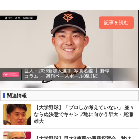
記事を読む
関連情報
【大学野球】「プロしか考えていない」 並々
ならぬ決意でキャンプ地に向かう早大・尾瀬
雄大
【大学野球】早大3連覇の優勝祝賀会 秋は