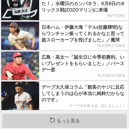
た！」水曜日のカンパネラ、8月8日のオ
リックス戦(ZOZOマリン)に来場
HOT TOPIC
日本ハム・伊藤大海「テル(佐藤輝明)な
らワンチャン振ってくれるかなと思って
超スローカーブを投げました」／魔球
PLAYER'S VOICE
広島・高太一「誕生日に今季初勝利。い
いプレゼントをもらいました」／バース
デー星
PLAYER'S VOICE
デーブ大久保コラム「観客のヤジに反応
してしまうのは心が本当に純粋だからな
のです」
デーブ大久保 さあ、話しましょう！
もっと見る