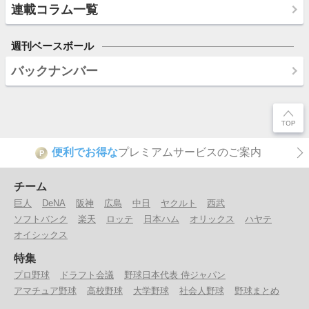
連載コラム一覧
週刊ベースボール
バックナンバー
便利でお得な
プレミアムサービスのご案内
P
チーム
巨人
DeNA
阪神
広島
中日
ヤクルト
西武
ソフトバンク
楽天
ロッテ
日本ハム
オリックス
ハヤテ
オイシックス
特集
プロ野球
ドラフト会議
野球日本代表 侍ジャパン
アマチュア野球
高校野球
大学野球
社会人野球
野球まとめ