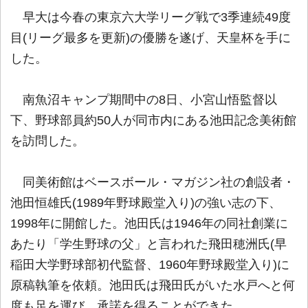
早大は今春の東京六大学リーグ戦で3季連続49度
目(リーグ最多を更新)の優勝を遂げ、天皇杯を手に
した。
南魚沼キャンプ期間中の8日、小宮山悟監督以
下、野球部員約50人が同市内にある池田記念美術館
を訪問した。
同美術館はベースボール・マガジン社の創設者・
池田恒雄氏(1989年野球殿堂入り)の強い志の下、
1998年に開館した。池田氏は1946年の同社創業に
あたり「学生野球の父」と言われた飛田穂洲氏(早
稲田大学野球部初代監督、1960年野球殿堂入り)に
原稿執筆を依頼。池田氏は飛田氏がいた水戸へと何
度も足を運び、承諾を得ることができた。