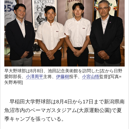
早大野球部は8月8日、池田記念美術館を訪問した[左から日野
愛郎部長、
小澤周平
主将、
伊藤樹
投手、
小宮山悟
監督][写真=
矢野寿明]
早稲田大学野球部は8月4日から17日まで新潟県南
魚沼市内のベーマガスタジアム(大原運動公園)で夏
季キャンプを張っている。