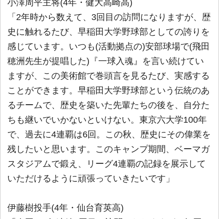
小澤周平主将(4年・健大高崎高)
「2年時から数えて、3回目の訪問になりますが、歴
史に触れるたび、早稲田大学野球部としての誇りを
感じています。いつも(活動拠点の)安部球場で(飛田
穂洲先生が提唱した)『一球入魂』を言い続けてい
ますが、この美術館で巻頭言を見るたび、実感する
ことができます。早稲田大学野球部という伝統のあ
るチームで、歴史を築いた先輩たちの後を、自分た
ちも継いでいかないといけない。東京六大学100年
で、過去に4連覇は6回。この秋、歴史にその偉業を
残したいと思います。このキャンプ期間、ベーマガ
スタジアムで鍛え、リーグ4連覇の記録を展示して
いただけるように頑張っていきたいです」
伊藤樹投手(4年・仙台育英高)