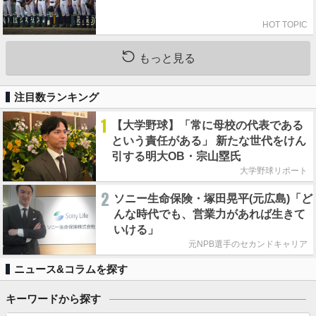
HOT TOPIC
もっと見る
注目数ランキング
1
【大学野球】「常に母校の代表である
という責任がある」 新たな世代をけん
引する明大OB・宗山塁氏
大学野球リポート
2
ソニー生命保険・塚田晃平(元広島)「ど
んな時代でも、営業力があれば生きて
いける」
元NPB選手のセカンドキャリア
ニュース&コラムを探す
キーワードから探す