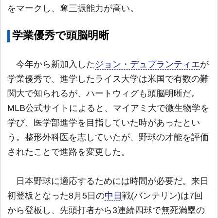
をマークし、奪三振能力が高い。
学業優秀で頭脳明晰
今年から新加入した
ジョン・デュプランティエ
が
学業優秀で、進学したライス大学は米国で有数の難
関大で知られるが、ハートウィグも頭脳明晰だ。
MLB公式サイトによると、マイアミ大で微生物学を
学び、医学部進学を目指していた時があったとい
う。整形外科医を志していたが、野球の才能を評価
されたことで進路を変更した。
日本野球に適応するためには時間が必要だ。来日
初登板となった8月5日の
中日
戦(バンテリン)は7回
から登板し、先頭打者から3連続四球で無死満塁の