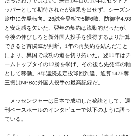
だったわけではない。来日1年目の10年はセットア
ッパーとして期待されたが結果を出せず、シーズン
途中に先発転向。26試合登板で5勝6敗、防御率4.93
と安定感を欠いた。翌年の契約は流動的だったが、
今後の伸びしろと新外国人投手を獲得するより計算
できると首脳陣が判断。1年の再契約を結んだこと
により、異国で成功の道を切り拓いた。翌11年はチ
ームトップタイの12勝を挙げ、その後も先発陣の軸
として稼働。8年連続規定投球回到達、通算1475奪
三振はNPBの外国人投手の最高記録だ。
メッセンジャーは日本で成功した秘訣として、週
刊ベースボールのインタビューで以下のように語っ
ている。