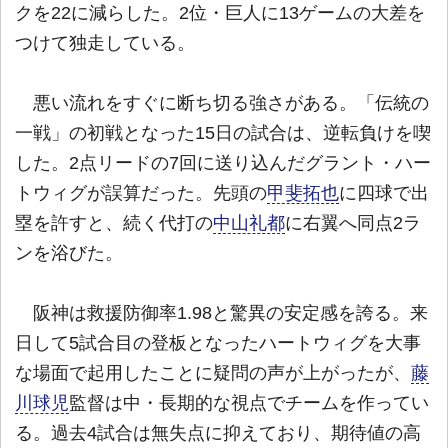
クを22に減らした。2位・巨人に13ゲームの大差を
つけて独走している。
悪い流れをすぐに断ち切る強さがある。「伝統の
一戦」の初戦となった15日の試合は、逆転負けを喫
した。2点リードの7回に送り込んだグラント・ハー
トウィグが誤算だった。先頭の
甲斐拓也
に四球で出
塁を許すと、続く代打の
中山礼都
に右翼へ同点2ラ
ンを浴びた。
阪神は救援防御率1.98と驚異の安定感を誇る。来
日して5試合目の登板となったハートウィグを大事
な場面で起用したことに疑問の声が上がったが、
藤
川球児
監督は中・長期的な視点でチームを作ってい
る。過去4試合は無失点に抑えており、期待値の高