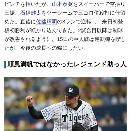
ピンチを招いたが、
山本泰寛
をスイーパーで空振り
三振、
石伊雄太
をツーシームで三ゴロ併殺打に仕留
めた。直後に
佐藤輝明
の3ランで逆転し、来日初登
板初勝利が転がり込んできた。2試合目以降は制球
が改善されるように。15日の巨人戦は逆転弾を喫し
たが、今後の成長への糧にしたい。
順風満帆ではなかったレジェンド助っ人