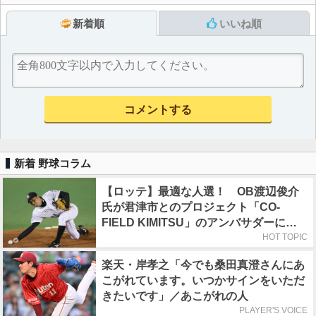
新着順
いいね順
新着 野球コラム
【ロッテ】最適な人選！ OB渡辺俊介
氏が君津市とのプロジェクト「CO-
FIELD KIMITSU」のアンバサダーに就
任
HOT TOPIC
楽天・岸孝之「今でも桑田真澄さんにあ
こがれています。いつかサインをいただ
きたいです」／あこがれの人
PLAYER'S VOICE