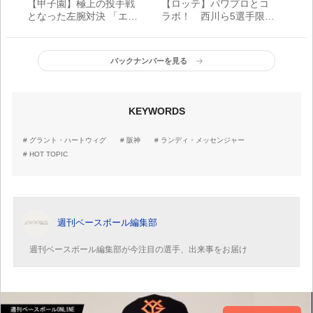
【甲子園】極上の投手戦
【ロッテ】パワプロとコ
となった左腕対決 「エー
ラボ！ 西川ら5選手限定
スの矜持」を151球に込め
アルミカップをZOZOマ
た仙台育英・吉川陽大
リンで限定販売
バックナンバーを見る
KEYWORDS
グラント・ハートウィグ
阪神
ランディ・メッセンジャー
HOT TOPIC
週刊ベースボール編集部
週刊ベースボール編集部が今注目の選手、出来事をお届け