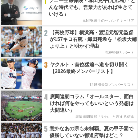
1
ソニー生命保険・塚田晃平(元広島)「ど
んな時代でも、営業力があれば生きて
いける」
元NPB選手のセカンドキャリア
2
【高校野球】横浜高・渡辺元智元監督
が157キロ右腕・織田翔希を「松坂大輔
より上」と明かす理由
高校野球リポート
3
ヤクルト・首位猛追へ道を切り開く
【2026最終メンバーリスト】
12球団最新メンバーリスト
4
廣岡達朗コラム「オールスター、面白
ければ何をやってもいいという発想は
大間違い」
廣岡達朗連載「やれ」と言える信念
5
意外なあの県も未制覇。夏の甲子園で
優勝していない都道府県はどこ？