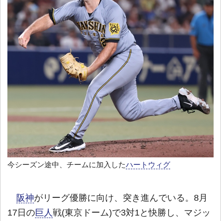
今シーズン途中、チームに加入した
ハートウィグ
阪神
がリーグ優勝に向け、突き進んでいる。8月
17日の
巨人
戦(東京ドーム)で3対1と快勝し、マジッ