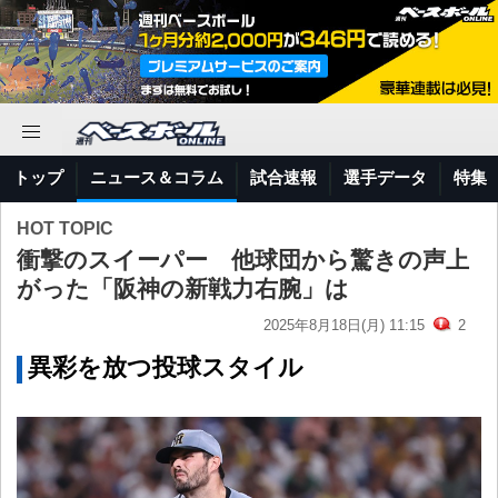
トップ
ニュース＆コラム
試合速報
選手データ
特集
HOT TOPIC
衝撃のスイーパー 他球団から驚きの声上
がった「阪神の新戦力右腕」は
2025年8月18日(月) 11:15
2
異彩を放つ投球スタイル