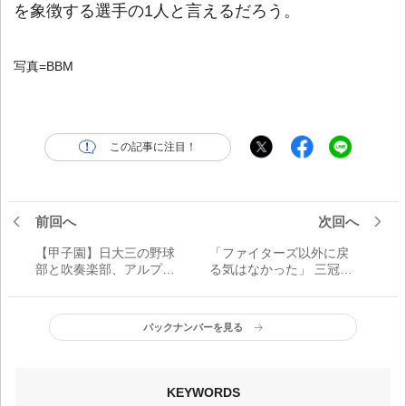
を象徴する選手の1人と言えるだろう。
写真=BBM
この記事に注目！
前回へ
次回へ
【甲子園】日大三の野球
「ファイターズ以外に戻
部と吹奏楽部、アルプス
る気はなかった」 三冠王
席を彩るダンス部を含め
狙える頼もしい強打者は
た応援部隊は一心同体
バックナンバーを見る
KEYWORDS