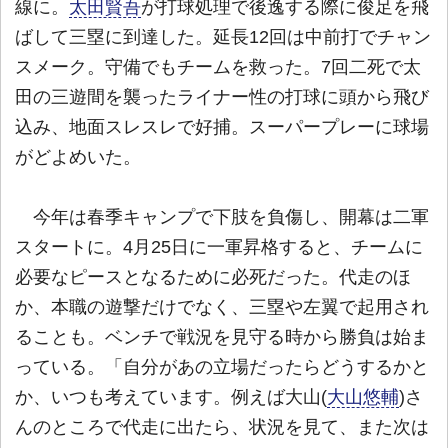
線に。
太田賢吾
が打球処理で後逸する際に俊足を飛
ばして三塁に到達した。延長12回は中前打でチャン
スメーク。守備でもチームを救った。7回二死で太
田の三遊間を襲ったライナー性の打球に頭から飛び
込み、地面スレスレで好捕。スーパープレーに球場
がどよめいた。
今年は春季キャンプで下肢を負傷し、開幕は二軍
スタートに。4月25日に一軍昇格すると、チームに
必要なピースとなるために必死だった。代走のほ
か、本職の遊撃だけでなく、三塁や左翼で起用され
ることも。ベンチで戦況を見守る時から勝負は始ま
っている。「自分があの立場だったらどうするかと
か、いつも考えています。例えば大山(
大山悠輔
)さ
んのところで代走に出たら、状況を見て、また次は