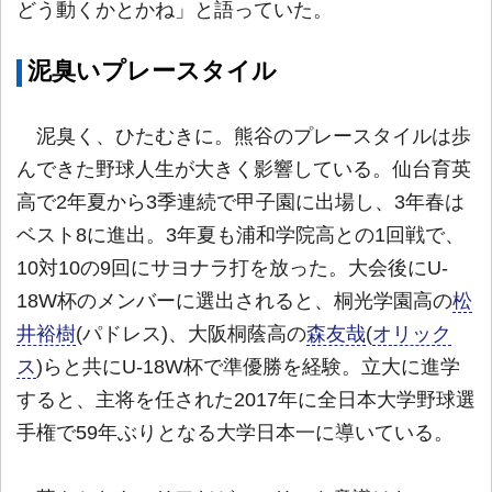
どう動くかとかね」と語っていた。
泥臭いプレースタイル
泥臭く、ひたむきに。熊谷のプレースタイルは歩
んできた野球人生が大きく影響している。仙台育英
高で2年夏から3季連続で甲子園に出場し、3年春は
ベスト8に進出。3年夏も浦和学院高との1回戦で、
10対10の9回にサヨナラ打を放った。大会後にU-
18W杯のメンバーに選出されると、桐光学園高の
松
井裕樹
(パドレス)、大阪桐蔭高の
森友哉
(
オリック
ス
)らと共にU-18W杯で準優勝を経験。立大に進学
すると、主将を任された2017年に全日本大学野球選
手権で59年ぶりとなる大学日本一に導いている。