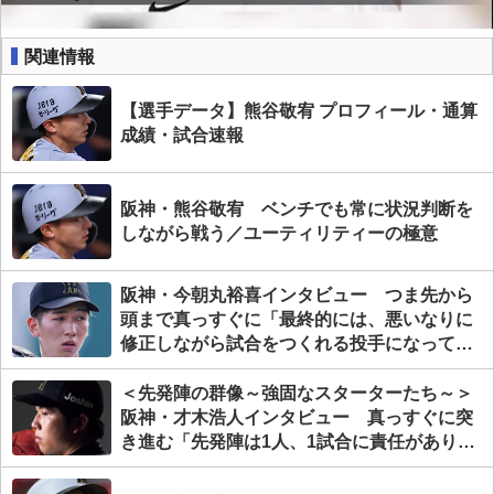
関連情報
【選手データ】熊谷敬宥 プロフィール・通算
成績・試合速報
阪神・熊谷敬宥 ベンチでも常に状況判断を
しながら戦う／ユーティリティーの極意
阪神・今朝丸裕喜インタビュー つま先から
頭まで真っすぐに「最終的には、悪いなりに
修正しながら試合をつくれる投手になってい
きたい」
＜先発陣の群像～強固なスターターたち～＞
阪神・才木浩人インタビュー 真っすぐに突
き進む「先発陣は1人、1試合に責任があり、
自分がやるべきことをやるのみ」