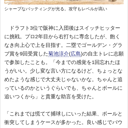
シャープなバッティングが光る。攻守もレベルが高い
ドラフト3位で阪神に入団後はスイッチヒッター
に挑戦。プロ2年目から右打ちに専念したが、飽く
なき向上心で上を目指す。二塁でゴールデン・グラ
ブ賞を9回受賞した
菊池涼介
(
広島
)の自主トレに志願
で参加したことも。「今までの感覚を1回忘れたほ
うがいい。少し変な言い方になるけど、ちょっとな
めたような感じで大丈夫じゃないかな。ちゃんと追
っているのかというぐらいでも、ちゃんとボールに
追いつくから」と貴重な助言を受けた。
「これまでは慌てて捕球しにいった結果、ボールと
衝突してしまうケースが多かった。良い感じでバウ