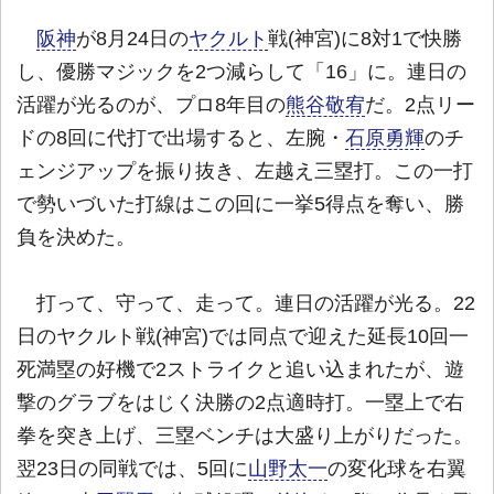
阪神
が8月24日の
ヤクルト
戦(神宮)に8対1で快勝
し、優勝マジックを2つ減らして「16」に。連日の
活躍が光るのが、プロ8年目の
熊谷敬宥
だ。2点リー
ドの8回に代打で出場すると、左腕・
石原勇輝
のチ
ェンジアップを振り抜き、左越え三塁打。この一打
で勢いづいた打線はこの回に一挙5得点を奪い、勝
負を決めた。
打って、守って、走って。連日の活躍が光る。22
日のヤクルト戦(神宮)では同点で迎えた延長10回一
死満塁の好機で2ストライクと追い込まれたが、遊
撃のグラブをはじく決勝の2点適時打。一塁上で右
拳を突き上げ、三塁ベンチは大盛り上がりだった。
翌23日の同戦では、5回に
山野太一
の変化球を右翼