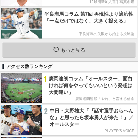
12球団新加入選手写真名鑑
平良海馬コラム 第7回 再現性より適応性
「一点だけではなく、大きく捉える」
平良海馬の失敗から始まる投球論
もっと見る
アクセス数ランキング
1
廣岡達朗コラム「オールスター、面白
ければ何をやってもいいという発想は
大間違い」
廣岡達朗連載「やれ」と言える信念
2
中日・大野雄大「『話す選手おらへん
な』と思ったら坂本勇人が来た！」／
オールスター
PLAYER'S VOICE