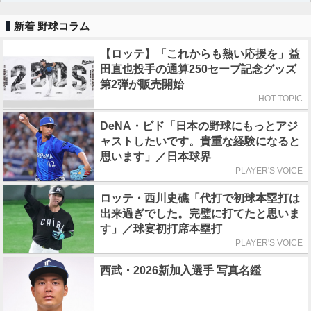
新着 野球コラム
【ロッテ】「これからも熱い応援を」益
田直也投手の通算250セーブ記念グッズ
第2弾が販売開始
HOT TOPIC
DeNA・ビド「日本の野球にもっとアジ
ャストしたいです。貴重な経験になると
思います」／日本球界
PLAYER'S VOICE
ロッテ・西川史礁「代打で初球本塁打は
出来過ぎでした。完璧に打てたと思いま
す」／球宴初打席本塁打
PLAYER'S VOICE
西武・2026新加入選手 写真名鑑