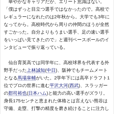
華やかなキャリアだが、エリート意識はない。
「僕はずっと目立つ選手ではなかったので。高校で
レギュラーになれたのは2年秋から。大学でも3年に
なってから。高校時代から周りの仲間のほうが全然
すごかった。自分よりもうまい選手、足の速い選手
をいっぱい見てきたので」と週刊ベースボールのイ
ンタビューで振り返っている。
仙台育英高では同学年に、高校球界を代表する外
野手だった
上林誠知
(
中日
)、阪神でもチームメート
となる
馬場皐輔
がいた。2学年下には高卒ドラフト1
位でプロの世界に進む
平沢大河
(
西武
)、スラッガー
の
郡司裕也
(
日本ハム
)と能力の高い選手がズラリ。
身長175センチと恵まれた体格とは言えない熊谷は
守備、走塁、打撃の精度を磨き続けることに注力し