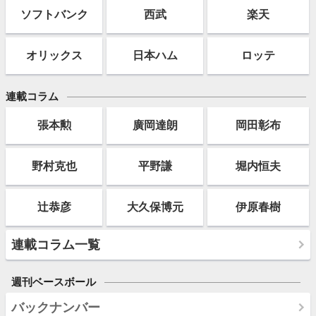
ソフト
バンク
西武
楽天
オリックス
日本ハム
ロッテ
連載コラム
張本勲
廣岡達朗
岡田彰布
野村克也
平野謙
堀内恒夫
辻恭彦
大久保博元
伊原春樹
連載コラム一覧
週刊ベースボール
バックナンバー