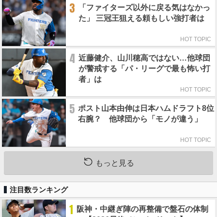
3
「ファイターズ以外に戻る気はなかっ
た」 三冠王狙える頼もしい強打者は
HOT TOPIC
4
近藤健介、山川穂高ではない…他球団
が警戒する「パ・リーグで最も怖い打
者」は
HOT TOPIC
5
ポスト山本由伸は日本ハムドラフト8位
右腕？ 他球団から「モノが違う」
HOT TOPIC
もっと見る
注目数ランキング
1
阪神・中継ぎ陣の再整備で盤石の体制