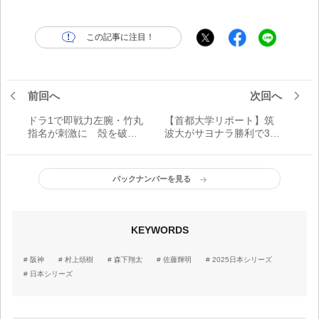
この記事に注目！
前回へ
次回へ
ドラ1で即戦力左腕・竹丸
【首都大学リポート】筑
指名が刺激に 殻を破っ
波大がサヨナラ勝利で38
てほしい「巨人のエース
季ぶりの優勝 劇的打を
候補」は
放ったのは4年生の苦労人
バックナンバーを見る
KEYWORDS
阪神
村上頌樹
森下翔太
佐藤輝明
2025日本シリーズ
日本シリーズ