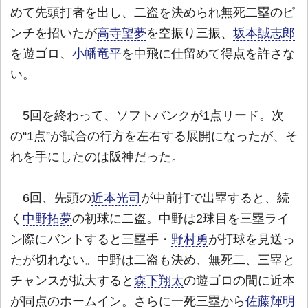
めて先頭打者を出し、二盗を決められ無死二塁のピ
ンチを招いたが
高寺望夢
を空振り三振、
坂本誠志郎
を遊ゴロ、
小幡竜平
を中飛に仕留めて得点を許さな
い。
5回を終わって、ソフトバンクが1点リード。次
の“1点”が試合の行方を左右する展開になったが、そ
れを手にしたのは阪神だった。
6回、先頭の
近本光司
が中前打で出塁すると、続
く
中野拓夢
の初球に二盗。中野は2球目を三塁ライ
ン際にバントすると三塁手・
野村勇
が打球を見送っ
たが切れない。中野は二盗も決め、無死二、三塁と
チャンスが拡大すると
森下翔太
の遊ゴロの間に近本
が同点のホームイン。さらに一死三塁から
佐藤輝明