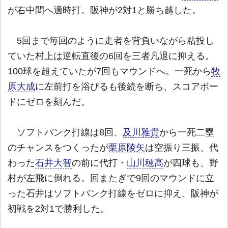
が右中間へ適時打。阪神が2対1と勝ち越した。
5回まで毎回のように走者を背負いながら粘投し
ていた村上は逆転直後の6回を三者凡退に抑える。
100球を超えていたが7回もマウンドへ。一死から
牧
原大成
に左前打を浴びるも後続を断ち、スコアボー
ドにゼロを刻んだ。
ソフトバンク打線は8回、
及川雅貴
から一死二塁
のチャンスをつくったが
栗原陵矢
は空振り三振、代
わった
石井大智
の前に代打・
山川穂高
が四球も、野
村が左飛に倒れる。回またぎで9回のマウンドに立
った石井はソフトバンク打線をゼロに抑え、阪神が
初戦を2対1で勝利した。