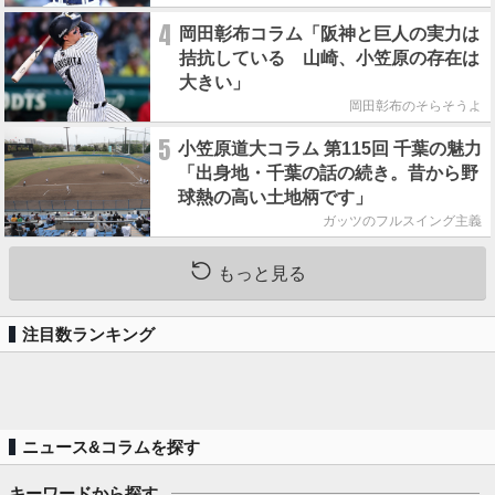
4
岡田彰布コラム「阪神と巨人の実力は
拮抗している 山崎、小笠原の存在は
大きい」
岡田彰布のそらそうよ
5
小笠原道大コラム 第115回 千葉の魅力
「出身地・千葉の話の続き。昔から野
球熱の高い土地柄です」
ガッツのフルスイング主義
もっと見る
注目数ランキング
ニュース&コラムを探す
キーワードから探す