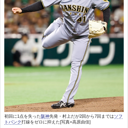
初回に1点を失った
阪神
先発・村上だが2回から7回までは
ソフ
トバンク
打線をゼロに抑えた[写真=高原由佳]