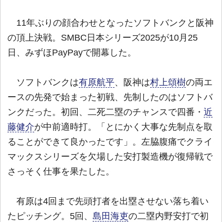
11年ぶりの顔合わせとなったソフトバンクと阪神
の頂上決戦。SMBC日本シリーズ2025が10月25
日、みずほPayPayで開幕した。
ソフトバンクは
有原航平
、阪神は
村上頌樹
の両エ
ースの先発で始まった初戦、先制したのはソフトバ
ンクだった。初回、二死二塁のチャンスで四番・
近
藤健介
が中前適時打。「とにかく大事な先制点を取
ることができて良かったです」。左脇腹痛でクライ
マックスシリーズを欠場した安打製造機が復帰戦で
さっそく仕事を果たした。
有原は4回まで先頭打者を出塁させない落ち着い
たピッチング。5回、
島田海吏
の二塁内野安打で初