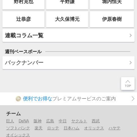
野村克也
平野謙
堀内恒夫
辻恭彦
大久保博元
伊原春樹
連載コラム一覧
週刊ベースボール
バックナンバー
便利でお得な
プレミアムサービスのご案内
P
チーム
巨人
DeNA
阪神
広島
中日
ヤクルト
西武
ソフトバンク
楽天
ロッテ
日本ハム
オリックス
ハヤテ
オイシックス