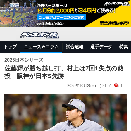
トップ
ニュース＆コラム
試合速報
選手データ
特集
2025日本シリーズ
佐藤輝が勝ち越し打、村上は7回1失点の熱
投 阪神が日本S先勝
2025年10月25日(土) 21:51
1