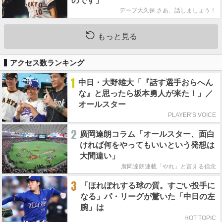
のです」
デーブ大久保 さあ、話しましょう！
もっと見る
アクセス数ランキング
1
中日・大野雄大「『話す選手おらへん
な』と思ったら坂本勇人が来た！」／
オールスター
PLAYER'S VOICE
2
廣岡達朗コラム「オールスター、面白
ければ何をやってもいいという発想は
大間違い」
廣岡達朗連載「やれ」と言える信念
3
「ほれぼれする球の質。すごい投手に
なる」パ・リーグが驚いた「中日の左
腕」は
HOT TOPIC