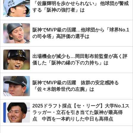
「佐藤輝明を歩かせられない」 他球団が警戒
する「阪神の強打者」は
阪神でMVP級の活躍…他球団から「球界No.1
の司令塔」高評価の選手は
出場機会が減少も…岡田彰布前監督が高く評
価した「阪神の縁の下の力持ち」は
阪神でMVP級の活躍 抜群の安定感誇る
「佐々木朗希世代の左腕」は
2025ドラフト採点【セ・リーグ】大学No.1ス
ラッガー・立石を引き当てた阪神が最高得
点 中西を一本釣りした中日も高得点