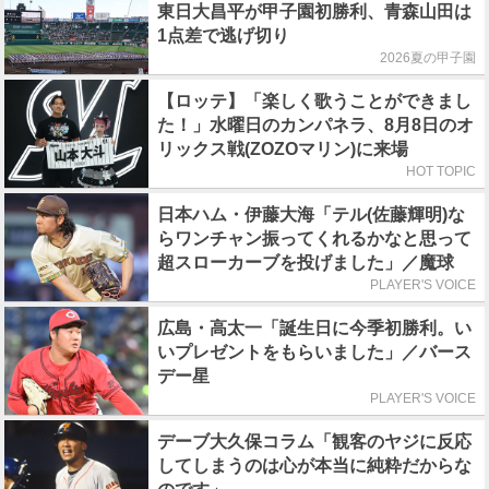
東日大昌平が甲子園初勝利、青森山田は
1点差で逃げ切り
2026夏の甲子園
【ロッテ】「楽しく歌うことができまし
た！」水曜日のカンパネラ、8月8日のオ
リックス戦(ZOZOマリン)に来場
HOT TOPIC
日本ハム・伊藤大海「テル(佐藤輝明)な
らワンチャン振ってくれるかなと思って
超スローカーブを投げました」／魔球
PLAYER'S VOICE
広島・高太一「誕生日に今季初勝利。い
いプレゼントをもらいました」／バース
デー星
PLAYER'S VOICE
デーブ大久保コラム「観客のヤジに反応
してしまうのは心が本当に純粋だからな