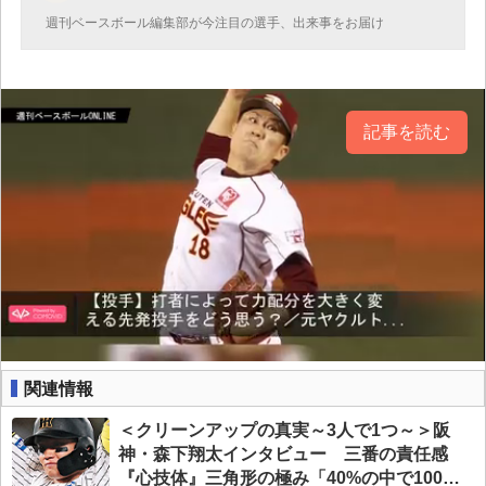
週刊ベースボール編集部が今注目の選手、出来事をお届け
記事を読む
関連情報
＜クリーンアップの真実～3人で1つ～＞阪
神・森下翔太インタビュー 三番の責任感
『心技体』三角形の極み「40%の中で100%