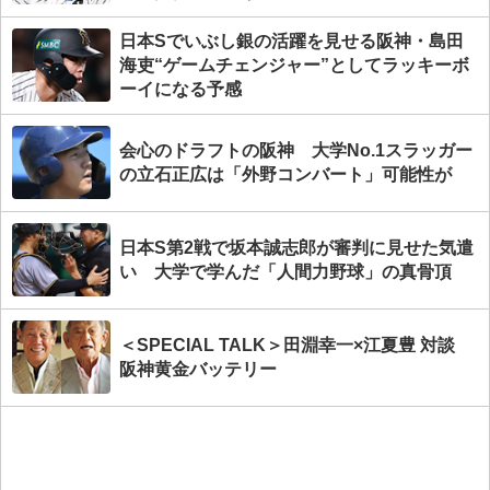
に行くように最善を尽くして毎試合、取り組
んでいる」
日本Sでいぶし銀の活躍を見せる阪神・島田
海吏“ゲームチェンジャー”としてラッキーボ
ーイになる予感
会心のドラフトの阪神 大学No.1スラッガー
の立石正広は「外野コンバート」可能性が
日本S第2戦で坂本誠志郎が審判に見せた気遣
い 大学で学んだ「人間力野球」の真骨頂
＜SPECIAL TALK＞田淵幸一×江夏豊 対談
阪神黄金バッテリー