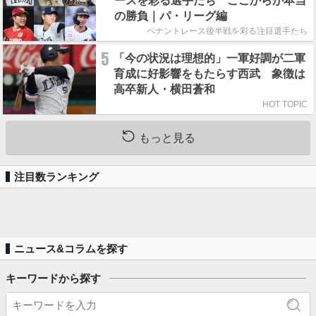
ースを彩る選手たち ここからが本当
の勝負｜パ・リーグ編
ペナントレース後半戦を彩る注目選手たち
5
「今の状況は理想的」一軍好調が二軍
育成に好影響をもたらす西武 象徴は
高卒新人・横田蒼和
HOT TOPIC
もっと見る
注目数ランキング
ニュース&コラムを探す
キーワードから探す