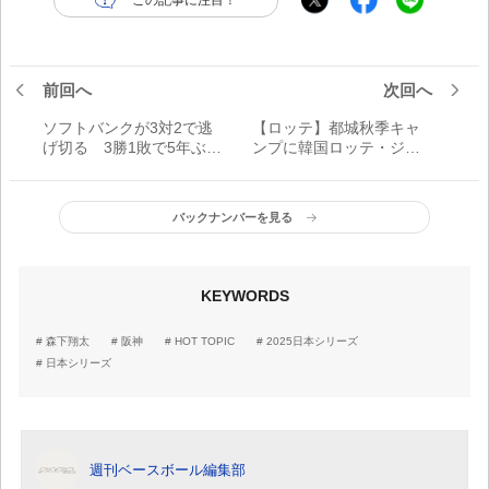
前回へ
次回へ
ソフトバンクが3対2で逃
【ロッテ】都城秋季キャ
げ切る 3勝1敗で5年ぶり
ンプに韓国ロッテ・ジャ
の日本一に王手
イアンツから2選手が参加
バックナンバーを見る
KEYWORDS
森下翔太
阪神
HOT TOPIC
2025日本シリーズ
日本シリーズ
週刊ベースボール編集部