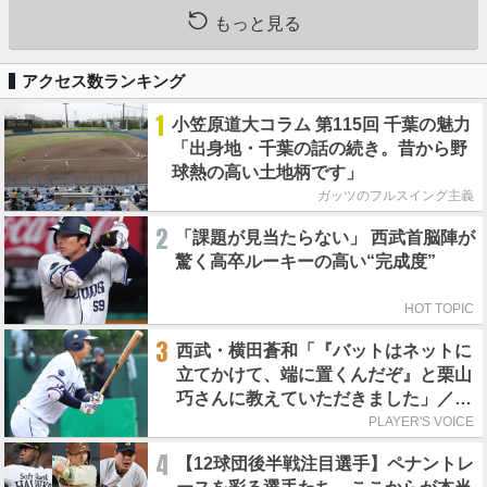
もっと見る
アクセス数ランキング
1
小笠原道大コラム 第115回 千葉の魅力
「出身地・千葉の話の続き。昔から野
球熱の高い土地柄です」
ガッツのフルスイング主義
2
「課題が見当たらない」 西武首脳陣が
驚く高卒ルーキーの高い“完成度”
HOT TOPIC
3
西武・横田蒼和「『バットはネットに
立てかけて、端に置くんだぞ』と栗山
巧さんに教えていただきました」／憧
れの人からの金言
PLAYER'S VOICE
4
【12球団後半戦注目選手】ペナントレ