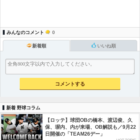
みんなのコメント
0
新着順
いいね順
新着 野球コラム
【ロッテ】球団OBの橋本、渡辺俊、久
保、塀内、内が来場、OB解説も／9月22
日開催の「TEAM26デー」