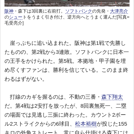
阪神
・森下は3回裏に右前打。
ソフトバンク
の先発・
大津亮介
の
シュー
トをうまく引き付け、逆方向へとうまく運んだ[写真=
毛受亮介]
崖っぷちに追い込まれた。阪神は第1戦で先勝し
たものの、第2戦から3連敗。ソフトバンクに日本一
の王手をかけられた。第5戦。本拠地・甲子園を埋
め尽くすファンは、勝利を信じている。このまま終
わるはずがない。
打線のカギを握るのは、不動の三番・
森下翔太
だ。第4戦は2安打を放ったが、8回裏無死一、二塁
の場面では見逃し三振に終わった。カウント2ボー
ル2ストライクからの6球目、
松本裕樹
が投じた155
キロの外角ストレート。常に自ら仕掛ける森下には