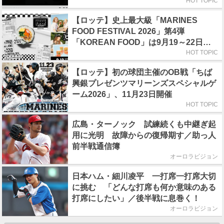
HOT TOPIC
【ロッテ】史上最大級「MARINES
FOOD FESTIVAL 2026」第4弾
「KOREAN FOOD」は9月19～22日／
初日はビール半額デー
HOT TOPIC
【ロッテ】初の球団主催のOB戦「ちば
興銀プレゼンツマリーンズスペシャルゲ
ーム2026」、11月23日開催
HOT TOPIC
広島・ターノック 試練続くも中継ぎ起
用に光明 故障からの復帰期す／助っ人
前半戦通信簿
オーロラビジョン
日本ハム・細川凌平 一打席一打席大切
に挑む 「どんな打席も何か意味のある
打席にしたい」／後半戦に息巻く！
オーロラビジョン