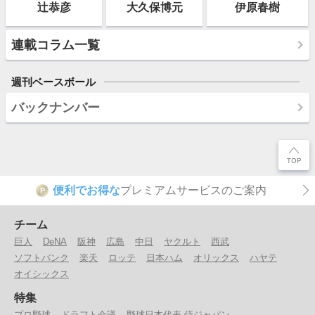
辻恭彦
大久保博元
伊原春樹
連載コラム一覧
週刊ベースボール
バックナンバー
便利でお得な
プレミアムサービスのご案内
P
チーム
巨人
DeNA
阪神
広島
中日
ヤクルト
西武
ソフトバンク
楽天
ロッテ
日本ハム
オリックス
ハヤテ
オイシックス
特集
プロ野球
ドラフト会議
野球日本代表 侍ジャパン