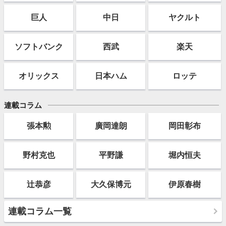
巨人
中日
ヤクルト
ソフト
バンク
西武
楽天
オリックス
日本ハム
ロッテ
連載コラム
張本勲
廣岡達朗
岡田彰布
野村克也
平野謙
堀内恒夫
辻恭彦
大久保博元
伊原春樹
連載コラム一覧