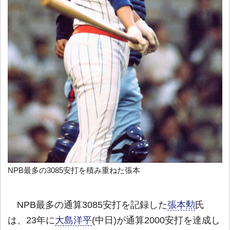
NPB最多の3085安打を積み重ねた張本
NPB最多の通算3085安打を記録した
張本勲
氏
は、23年に
大島洋平
(中日)が通算2000安打を達成し