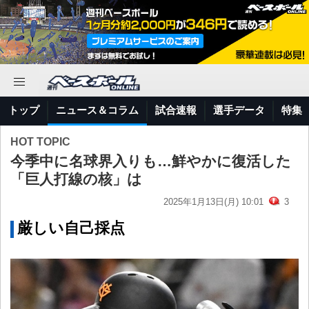
トップ
ニュース＆コラム
試合速報
選手データ
特集
HOT TOPIC
今季中に名球界入りも…鮮やかに復活した
「巨人打線の核」は
2025年1月13日(月) 10:01
3
厳しい自己採点