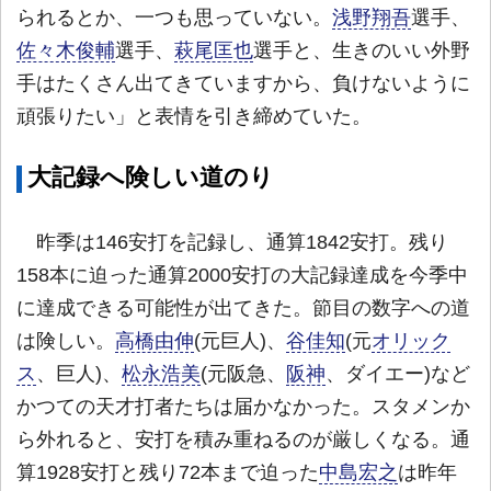
られるとか、一つも思っていない。
浅野翔吾
選手、
佐々木俊輔
選手、
萩尾匡也
選手と、生きのいい外野
手はたくさん出てきていますから、負けないように
頑張りたい」と表情を引き締めていた。
大記録へ険しい道のり
昨季は146安打を記録し、通算1842安打。残り
158本に迫った通算2000安打の大記録達成を今季中
に達成できる可能性が出てきた。節目の数字への道
は険しい。
高橋由伸
(元巨人)、
谷佳知
(元
オリック
ス
、巨人)、
松永浩美
(元阪急、
阪神
、ダイエー)など
かつての天才打者たちは届かなかった。スタメンか
ら外れると、安打を積み重ねるのが厳しくなる。通
算1928安打と残り72本まで迫った
中島宏之
は昨年