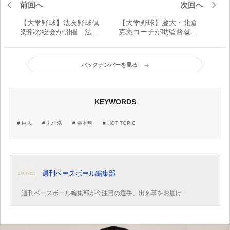
前回へ
次回へ
【大学野球】法友野球倶
【大学野球】慶大・北倉
楽部の総会が開催 法大
克憲コーチが助監督就任
新主将・松下歩叶がリー
「同期として、全力を尽
グ優勝、日本一へ決意
くして、堀井監督をサポ
ート」
バックナンバーを見る
KEYWORDS
巨人
丸佳浩
張本勲
HOT TOPIC
週刊ベースボール編集部
週刊ベースボール編集部が今注目の選手、出来事をお届け