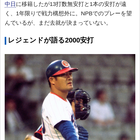
中日
に移籍したが13打数無安打と1本の安打が遠
く、1年限りで戦力構想外に。NPBでのプレーを望
んでいるが、まだ去就が決まっていない。
レジェンドが語る2000安打