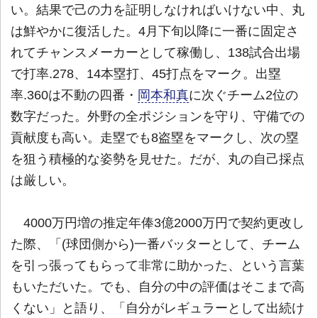
い。結果で己の力を証明しなければいけない中、丸
は鮮やかに復活した。4月下旬以降に一番に固定さ
れてチャンスメーカーとして稼働し、138試合出場
で打率.278、14本塁打、45打点をマーク。出塁
率.360は不動の四番・
岡本和真
に次ぐチーム2位の
数字だった。外野の全ポジションを守り、守備での
貢献度も高い。走塁でも8盗塁をマークし、次の塁
を狙う積極的な姿勢を見せた。だが、丸の自己採点
は厳しい。
4000万円増の推定年俸3億2000万円で契約更改し
た際、「(球団側から)一番バッターとして、チーム
を引っ張ってもらって非常に助かった、という言葉
もいただいた。でも、自分の中の評価はそこまで高
くない」と語り、「自分がレギュラーとして出続け