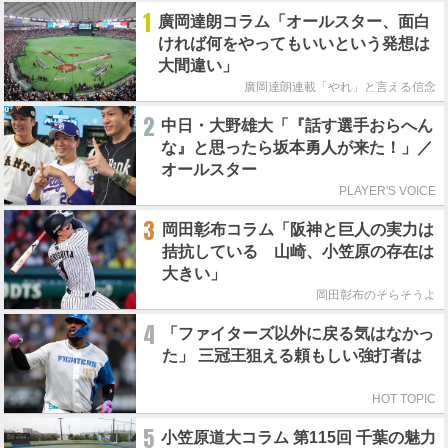
1
廣岡達朗コラム「オールスター、面白
ければ何をやってもいいという発想は
大間違い」
廣岡達朗連載「やれ」と言える信念
2
中日・大野雄大「『話す選手おらへん
な』と思ったら坂本勇人が来た！」／
オールスター
PLAYER'S VOICE
3
岡田彰布コラム「阪神と巨人の実力は
拮抗している 山崎、小笠原の存在は
大きい」
岡田彰布のそらそうよ
4
「ファイターズ以外に戻る気はなかっ
た」 三冠王狙える頼もしい強打者は
HOT TOPIC
5
小笠原道大コラム 第115回 千葉の魅力