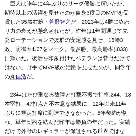
巨人は昨年に4年ぶりのリーグ優勝に輝いたが、
期待以上の活躍を見せたのが自身3度目のMVPを受
賞した35歳右腕・
菅野智之
だ。2023年は4勝に終わ
り力の衰えが懸念されたが、昨年は1年間通じて先
発ローテーションで抜群の安定感を見せ、15勝3
敗、防御率1.67をマーク。最多勝、最高勝率(.833)
に輝いた。復活を印象付けたベテランは菅野だけで
はない。野手でMVP級の活躍を見せたのが、同学年
の
丸佳浩
だ。
23年はたび重なる故障と打撃不振で打率.244、18
本塁打、47打点と不本意な結果に。12年以来11年
ぶりに規定打席に到達できなかった。5年契約が切
れ、単年契約を結んだ昨年は勝負の年だった。実績
だけで外野のレギュラーが保証される世界ではな