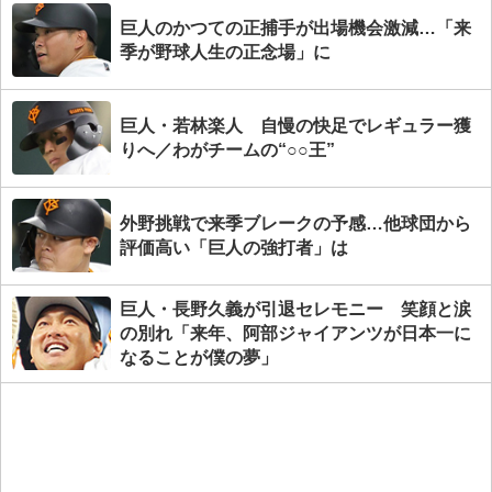
巨人のかつての正捕手が出場機会激減…「来
季が野球人生の正念場」に
巨人・若林楽人 自慢の快足でレギュラー獲
りへ／わがチームの“○○王”
外野挑戦で来季ブレークの予感…他球団から
評価高い「巨人の強打者」は
巨人・長野久義が引退セレモニー 笑顔と涙
の別れ「来年、阿部ジャイアンツが日本一に
なることが僕の夢」