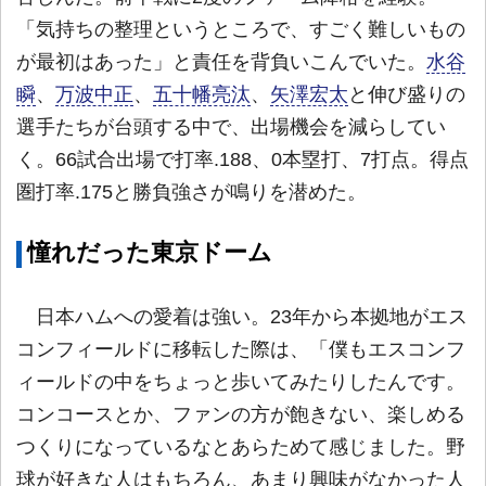
「気持ちの整理というところで、すごく難しいもの
が最初はあった」と責任を背負いこんでいた。
水谷
瞬
、
万波中正
、
五十幡亮汰
、
矢澤宏太
と伸び盛りの
選手たちが台頭する中で、出場機会を減らしてい
く。66試合出場で打率.188、0本塁打、7打点。得点
圏打率.175と勝負強さが鳴りを潜めた。
憧れだった東京ドーム
日本ハムへの愛着は強い。23年から本拠地がエス
コンフィールドに移転した際は、「僕もエスコンフ
ィールドの中をちょっと歩いてみたりしたんです。
コンコースとか、ファンの方が飽きない、楽しめる
つくりになっているなとあらためて感じました。野
球が好きな人はもちろん、あまり興味がなかった人