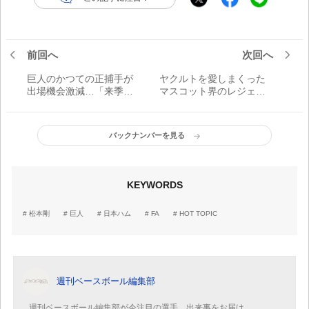
前回へ
次回へ
巨人のかつての正捕手が
ヤクルトを愛しまくった
出場機会激減…「来季が
マスコット界のレジェン
野球人生の正念場」に
ド「つば九郎」復活発表
に思う。
バックナンバーを見る
KEYWORDS
松本剛
巨人
日本ハム
FA
HOT TOPIC
週刊ベースボール編集部
週刊ベースボール編集部が今注目の選手、出来事をお届け