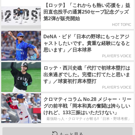
【ロッテ】「これからも熱い応援を」益
田直也投手の通算250セーブ記念グッズ
第2弾が販売開始
HOT TOPIC
DeNA・ビド「日本の野球にもっとアジ
ャストしたいです。貴重な経験になると
思います」／日本球界
PLAYER'S VOICE
ロッテ・西川史礁「代打で初球本塁打は
出来過ぎでした。完璧に打てたと思いま
す」／球宴初打席本塁打
PLAYER'S VOICE
クロマティコラム No.28 メジャー・リー
グの前半戦「岡本和真の奮闘は誇らしい
けれど、133三振はいただけない」
最強助っ人・クロマティが斬る!!「日米・野球考察」
もっと見る