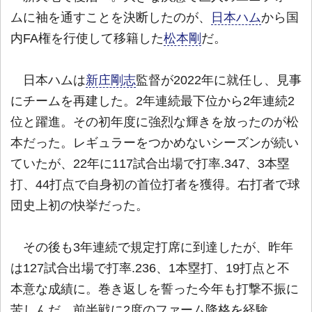
ムに袖を通すことを決断したのが、
日本ハム
から国
内FA権を行使して移籍した
松本剛
だ。
日本ハムは
新庄剛志
監督が2022年に就任し、見事
にチームを再建した。2年連続最下位から2年連続2
位と躍進。その初年度に強烈な輝きを放ったのが松
本だった。レギュラーをつかめないシーズンが続い
ていたが、22年に117試合出場で打率.347、3本塁
打、44打点で自身初の首位打者を獲得。右打者で球
団史上初の快挙だった。
その後も3年連続で規定打席に到達したが、昨年
は127試合出場で打率.236、1本塁打、19打点と不
本意な成績に。巻き返しを誓った今年も打撃不振に
苦しんだ。前半戦に2度のファーム降格を経験。