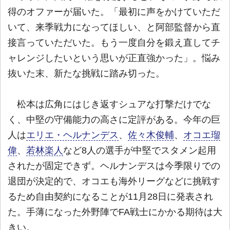
得のオファーが届いた。「最初に声をかけていただ
いて、来季戦力になってほしい、と阿部監督から直
接言っていただいた。もう一度自分を鍛え直してチ
ャレンジしたいという思いが正直強かった」。悩み
抜いた末、新たな挑戦に踏み切った。
松本は広角にはじき返すシュアな打撃だけでな
く、中堅の守備能力の高さに定評がある。今年の巨
人は
エリエ・ヘルナンデス
、
佐々木俊輔
、
オコエ瑠
偉
、
若林楽人
など8人の選手が中堅でスタメン起用
されたが固定できず。ヘルナンデスは今季限りでの
退団が決定的で、オコエも海外リーグなどに挑戦す
るため自由契約になることが11月28日に発表され
た。手薄になった外野陣でFA戦士にかかる期待は大
きい。