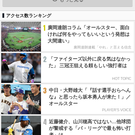
アクセス数ランキング
1
廣岡達朗コラム「オールスター、面白
ければ何をやってもいいという発想は
大間違い」
廣岡達朗連載「やれ」と言える信念
2
「ファイターズ以外に戻る気はなかっ
た」 三冠王狙える頼もしい強打者は
HOT TOPIC
3
中日・大野雄大「『話す選手おらへん
な』と思ったら坂本勇人が来た！」／
オールスター
PLAYER'S VOICE
4
近藤健介、山川穂高ではない…他球団
が警戒する「パ・リーグで最も怖い打
者」は