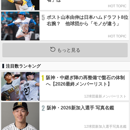
HOT TOPIC
5
ポスト山本由伸は日本ハムドラフト8位
右腕？ 他球団から「モノが違う」
HOT TOPIC
もっと見る
注目数ランキング
1
阪神・中継ぎ陣の再整備で盤石の体制
へ【2026最終メンバーリスト】
12球団最新メンバーリスト
2
阪神・2026新加入選手 写真名鑑
12球団新加入選手写真名鑑