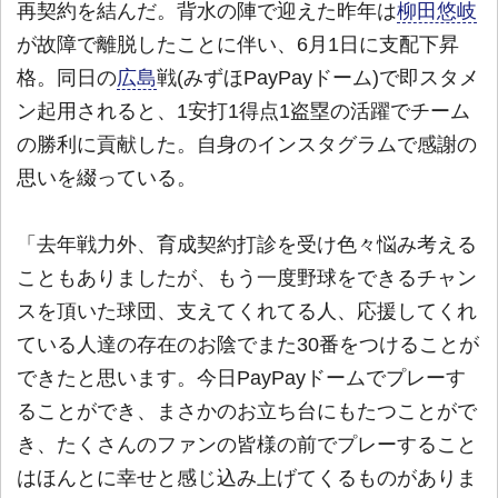
再契約を結んだ。背水の陣で迎えた昨年は
柳田悠岐
が故障で離脱したことに伴い、6月1日に支配下昇
格。同日の
広島
戦(みずほPayPayドーム)で即スタメ
ン起用されると、1安打1得点1盗塁の活躍でチーム
の勝利に貢献した。自身のインスタグラムで感謝の
思いを綴っている。
「去年戦力外、育成契約打診を受け色々悩み考える
こともありましたが、もう一度野球をできるチャン
スを頂いた球団、支えてくれてる人、応援してくれ
ている人達の存在のお陰でまた30番をつけることが
できたと思います。今日PayPayドームでプレーす
ることができ、まさかのお立ち台にもたつことがで
き、たくさんのファンの皆様の前でプレーすること
はほんとに幸せと感じ込み上げてくるものがありま