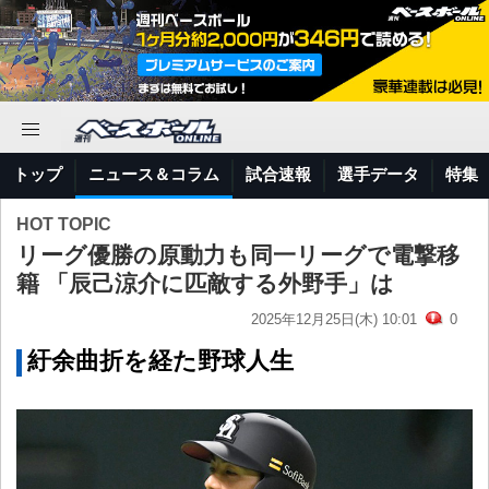
トップ
ニュース＆コラム
試合速報
選手データ
特集
HOT TOPIC
リーグ優勝の原動力も同一リーグで電撃移
籍 「辰己涼介に匹敵する外野手」は
2025年12月25日(木) 10:01
0
紆余曲折を経た野球人生