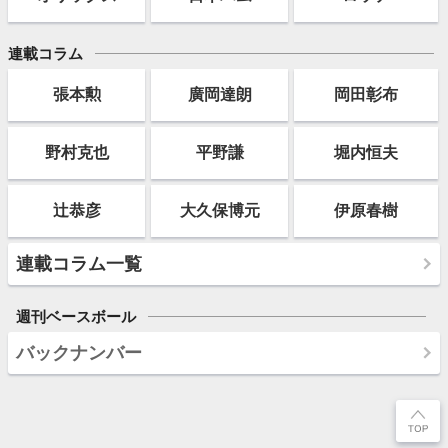
連載コラム
張本勲
廣岡達朗
岡田彰布
野村克也
平野謙
堀内恒夫
辻恭彦
大久保博元
伊原春樹
連載コラム一覧
週刊ベースボール
バックナンバー