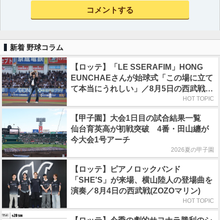
新着 野球コラム
【ロッテ】「LE SSERAFIM」HONG
EUNCHAEさんが始球式「この場に立て
て本当にうれしい」／8月5日の西武戦
（ZOZOマリン）
HOT TOPIC
【甲子園】大会1日目の試合結果一覧
仙台育英高が初戦突破 4番・田山纏が
今大会1号アーチ
2026夏の甲子園
【ロッテ】ピアノロックバンド
「SHE'S」が来場、横山陸人の登場曲を
演奏／8月4日の西武戦(ZOZOマリン)
HOT TOPIC