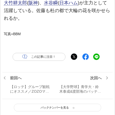
大竹耕太郎
(
阪神
)、
水谷瞬
(
日本ハム
)が主力として
活躍している。佐藤も杜の都で大輪の花を咲かせら
れるか。
写真=BBM
この記事に注目！
前回へ
次回へ
【ロッテ】グループ観戦
【大学野球】青学大・鈴
にオススメ／ZOZOマリ
木泰成&渡部海のバッテリ
ンの三塁側内野に新席種
ーはなぜ、ドラフト1位候
「ベイサイド・ボック
補に挙がるのか？
ス」新設
バックナンバーを見る