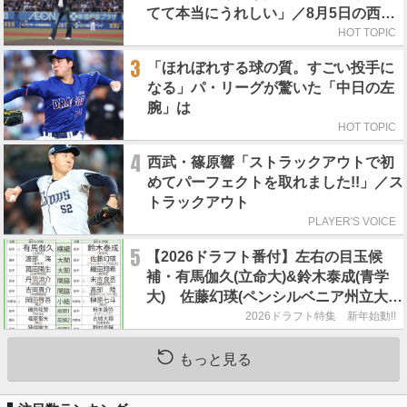
てて本当にうれしい」／8月5日の西武
戦（ZOZOマリン）
HOT TOPIC
3
「ほれぼれする球の質。すごい投手に
なる」パ・リーグが驚いた「中日の左
腕」は
HOT TOPIC
4
西武・篠原響「ストラックアウトで初
めてパーフェクトを取れました!!」／ス
トラックアウト
PLAYER'S VOICE
5
【2026ドラフト番付】左右の目玉候
補・有馬伽久(立命大)&鈴木泰成(青学
大) 佐藤幻瑛(ペンシルベニア州立大)
の強行指名はあるのか？
2026ドラフト特集 新年始動!!
もっと見る