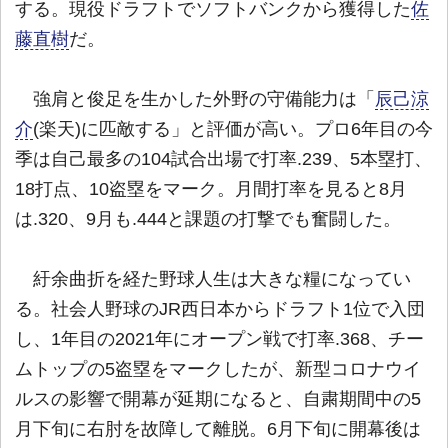
する。現役ドラフトでソフトバンクから獲得した
佐
藤直樹
だ。
強肩と俊足を生かした外野の守備能力は「
辰己涼
介
(楽天)に匹敵する」と評価が高い。プロ6年目の今
季は自己最多の104試合出場で打率.239、5本塁打、
18打点、10盗塁をマーク。月間打率を見ると8月
は.320、9月も.444と課題の打撃でも奮闘した。
紆余曲折を経た野球人生は大きな糧になってい
る。社会人野球のJR西日本からドラフト1位で入団
し、1年目の2021年にオープン戦で打率.368、チー
ムトップの5盗塁をマークしたが、新型コロナウイ
ルスの影響で開幕が延期になると、自粛期間中の5
月下旬に右肘を故障して離脱。6月下旬に開幕後は