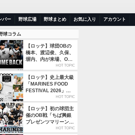
ンバー
野球広場
野球まとめ
お気に入り
アカウント
 野球コラム
【ロッテ】球団OBの
橋本、渡辺俊、久保、
塀内、内が来場、OB
解説も／9月22日開催
HOT TOPIC
の「TEAM26デー」
【ロッテ】史上最大級
「MARINES FOOD
FESTIVAL 2026」第4
弾「KOREAN
HOT TOPIC
FOOD」は9月19～22
【ロッテ】初の球団主
日／初日はビール半額
催のOB戦「ちば興銀
デー
プレゼンツマリーンズ
スペシャルゲーム
HOT TOPIC