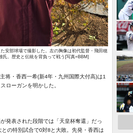
した安部球場で撮影した。左の胸像は初代監督・飛田穂
氏。歴史と伝統を背負って戦う[写真=BBM]
主将・香西一希(新4年・九州国際大付高)は1
日にスローガンを明かした。
部が発表された段階では「天皇杯奪還」だっ
との特別試合で0対8と大敗。先発・香西は