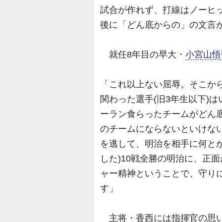
試合が作れず、打線はノーヒ
後に「どん底からの」の文言
就任8年目の早大・
小宮山悟
「これ以上ない屈辱。そこか
関わった選手(旧3年生以下)
ーラン食らったチームがどん
のチームにならないといけない
を逃して、明治を相手に何と
した)10戦全勝の明治に、正
ャー精神ということで、守り
す」
主将・香西には指揮官の思い