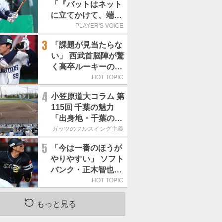
「『バットはネット
に立てかけて、端に
置くんだぞ』と栗山
PLAYER'S VOICE
巧さんに教えていた
3
「課題が見当たらな
だきました」／憧れ
い」 西武首脳陣が驚
の人からの金言
く高卒ルーキーの高
い“完成度”
HOT TOPIC
4
小笠原道大コラム 第
115回 千葉の魅力
「出身地・千葉の話
の続き。昔から野球
ガッツのフルスイング主義
熱の高い土地柄で
5
「今は一番のほうが
す」
やりやすい」 ソフト
バンク・正木智也が
覚醒した理由
HOT TOPIC
もっと見る