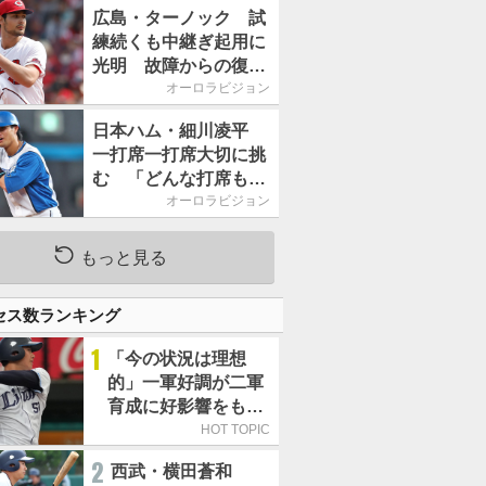
2026」、11月23日開
広島・ターノック 試
催
練続くも中継ぎ起用に
光明 故障からの復帰
期す／助っ人前半戦通
オーロラビジョン
信簿
日本ハム・細川凌平
一打席一打席大切に挑
む 「どんな打席も何
か意味のある打席にし
オーロラビジョン
たい」／後半戦に息巻
く！
もっと見る
セス数ランキング
1
「今の状況は理想
的」一軍好調が二軍
育成に好影響をもた
らす西武 象徴は高
HOT TOPIC
卒新人・横田蒼和
2
西武・横田蒼和