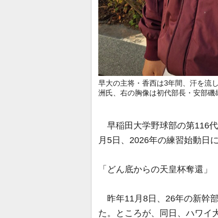
早大の主将・香西は3年間、汗を流
洲氏、右の胸像は初代部長・安部磯雄
早稲田大学野球部の第116代
月5日、2026年の練習始動
「どん底からの天皇杯奪還」
昨年11月8日、26年の新幹
た。ところが、同日、ハワイ大