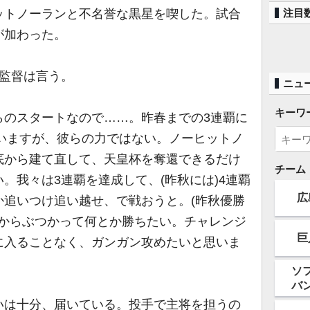
ットノーランと不名誉な黒星を喫した。試合
注目
が加わった。
監督は言う。
ニュ
キーワ
らのスタートなので……。昨春までの3連覇に
はいますが、彼らの力ではない。ノーヒットノ
底から建て直して、天皇杯を奪還できるだけ
チーム
。我々は3連覇を達成して、(昨秋には)4連覇
広
か追いつけ追い越せ、で戦おうと。(昨秋優勝
面からぶつかって何とか勝ちたい。チャレンジ
巨
に入ることなく、ガンガン攻めたいと思いま
ソ
バ
は十分、届いている。投手で主将を担うの