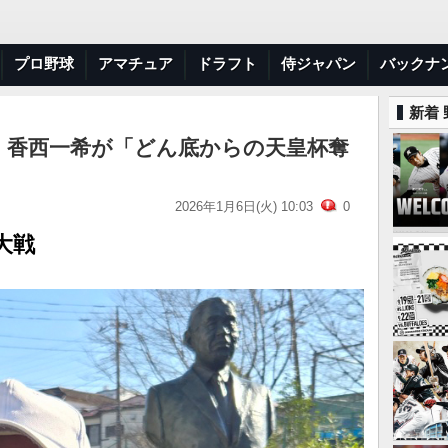
プロ野球
アマチュア
ドラフト
侍ジャパン
バックナ
新着
・香西一希が「どん底からの天皇杯奪
2026年1月6日(火) 10:03
0
大戦