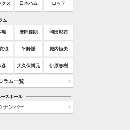
ックス
日本ハム
ロッテ
ラム
本勲
廣岡達朗
岡田彰布
克也
平野謙
堀内恒夫
恭彦
大久保博元
伊原春樹
コラム一覧
ベースボール
クナンバー