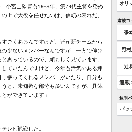
オリ
来。小宮山監督も1989年、第79代主将を務め
知の上で大役を任せたのは、信頼の表れだ。
連載コ
張
もすごくあるんですけど、皆が新チームから
野村
値の少ないメンバーなんですが、一方で伸び
ると思っているので、頼もしく見ています。
辻
にしていたんですけど、今年も活気のある練
引っ張ってくれるメンバーがいたり、自分も
連載
こうと。未知数な部分も多いんですが、具体
ことができています」
週刊
バッ
テレビ観戦した。