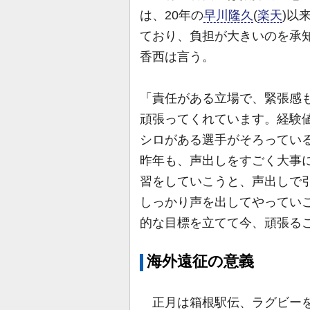
は、20年の
早川隆久
(
楽天
)以
ており、負担が大きいのを承
香西は言う。
「責任がある立場で、緊張感
頑張ってくれています。経験
シロがある選手がそろってい
昨年も、声出しをすごく大事
習をしていこうと、声出しで
しっかり声を出してやってい
的な目標を立てて今、頑張る
海外遠征の意義
正月は箱根駅伝、ラグビーを