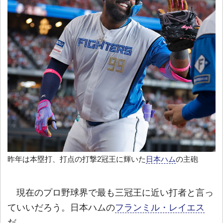
昨年は本塁打、打点の打撃2冠王に輝いた
日本ハム
の主砲
現在のプロ野球界で最も三冠王に近い打者と言っ
ていいだろう。日本ハムの
フランミル・レイエス
だ。