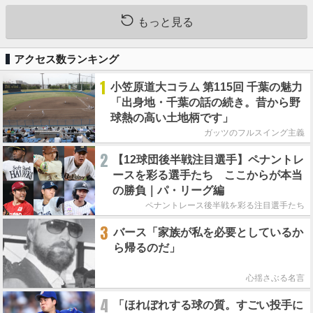
もっと見る
アクセス数ランキング
1
小笠原道大コラム 第115回 千葉の魅力
「出身地・千葉の話の続き。昔から野
球熱の高い土地柄です」
ガッツのフルスイング主義
2
【12球団後半戦注目選手】ペナントレ
ースを彩る選手たち ここからが本当
の勝負｜パ・リーグ編
ペナントレース後半戦を彩る注目選手たち
3
バース「家族が私を必要としているか
ら帰るのだ」
心揺さぶる名言
4
「ほれぼれする球の質。すごい投手に