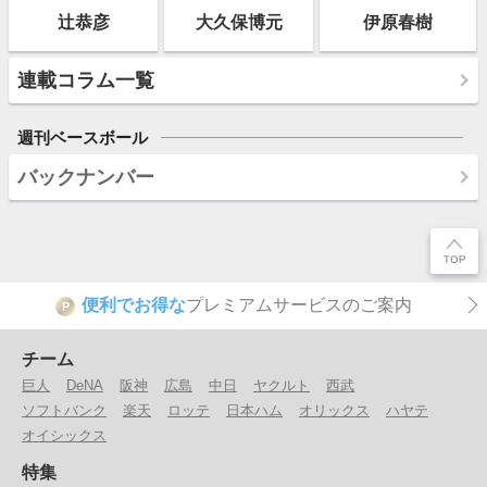
辻恭彦
大久保博元
伊原春樹
連載コラム一覧
週刊ベースボール
バックナンバー
便利でお得な
プレミアムサービスのご案内
P
チーム
巨人
DeNA
阪神
広島
中日
ヤクルト
西武
ソフトバンク
楽天
ロッテ
日本ハム
オリックス
ハヤテ
オイシックス
特集