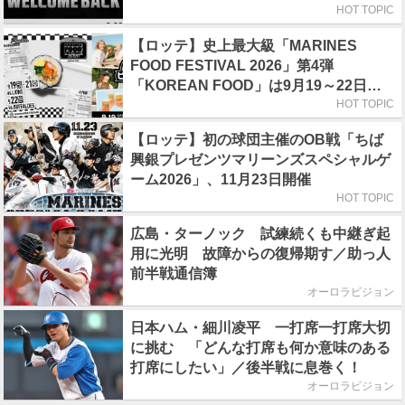
HOT TOPIC
【ロッテ】史上最大級「MARINES
FOOD FESTIVAL 2026」第4弾
「KOREAN FOOD」は9月19～22日／
初日はビール半額デー
HOT TOPIC
【ロッテ】初の球団主催のOB戦「ちば
興銀プレゼンツマリーンズスペシャルゲ
ーム2026」、11月23日開催
HOT TOPIC
広島・ターノック 試練続くも中継ぎ起
用に光明 故障からの復帰期す／助っ人
前半戦通信簿
オーロラビジョン
日本ハム・細川凌平 一打席一打席大切
に挑む 「どんな打席も何か意味のある
打席にしたい」／後半戦に息巻く！
オーロラビジョン