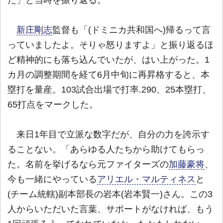
新庄剛志
監督も「(ドミニカ共和国へ)帰るって言
っていましたよ。そりゃ怒りますよ」と振り返るほ
ど精神的にも落ち込んでいたが、はい上がった。1
カ月の調整期間を経て6月中旬に再昇格すると、本
塁打を量産。103試合出場で打率.290、25本塁打、
65打点をマークした。
来日1年目で立派な数字だが、自分の力を誇示す
ることない。「あらゆる人たちから助けてもらっ
た。名前を挙げるなら元ファイターズの
加藤豪将
、
今も一緒にやっている
アリエル・マルティネス
と
(チーム統轄)副本部長の岩本(岩本賢一)さん。この3
人からいただいた言葉、サポートがなければ、もう