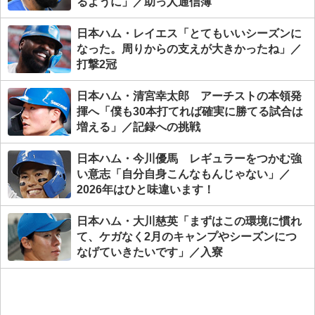
るように」／助っ人通信簿
日本ハム・レイエス「とてもいいシーズンに
なった。周りからの支えが大きかったね」／
打撃2冠
日本ハム・清宮幸太郎 アーチストの本領発
揮へ「僕も30本打てれば確実に勝てる試合は
増える」／記録への挑戦
日本ハム・今川優馬 レギュラーをつかむ強
い意志「自分自身こんなもんじゃない」／
2026年はひと味違います！
日本ハム・大川慈英「まずはこの環境に慣れ
て、ケガなく2月のキャンプやシーズンにつ
なげていきたいです」／入寮