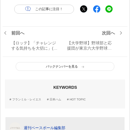
この記事に注目！
前回へ
次回へ
【ロッテ】「チャレンジ
【大学野球】野球部と応
する気持ちを大切に」(立
援団が東京六大学野球の
松)／若手3選手が千葉市
「文化」を継承してきた
で野球教室
歴史的背景とは
バックナンバーを見る
KEYWORDS
フランミル・レイエス
日本ハム
HOT TOPIC
週刊ベースボール編集部