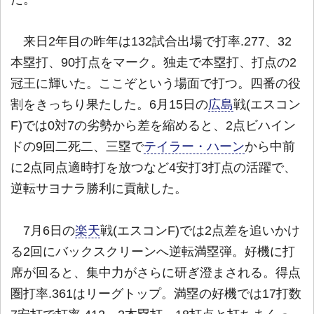
来日2年目の昨年は132試合出場で打率.277、32
本塁打、90打点をマーク。独走で本塁打、打点の2
冠王に輝いた。ここぞという場面で打つ。四番の役
割をきっちり果たした。6月15日の
広島
戦(エスコン
F)では0対7の劣勢から差を縮めると、2点ビハイン
ドの9回二死二、三塁で
テイラー・ハーン
から中前
に2点同点適時打を放つなど4安打3打点の活躍で、
逆転サヨナラ勝利に貢献した。
7月6日の
楽天
戦(エスコンF)では2点差を追いかけ
る2回にバックスクリーンへ逆転満塁弾。好機に打
席が回ると、集中力がさらに研ぎ澄まされる。得点
圏打率.361はリーグトップ。満塁の好機では17打数