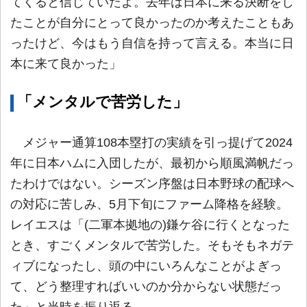
てくると信じていたよ。去年は日本に来る決断をし
たことが自分にとって良かったのか考えたこともあ
ったけど、今はもう自信を持って言える。本当に日
本に来て良かった」
「メンタルで苦労した」
メジャー通算108本塁打の実績を引っ提げて2024
年に日本ハムに入団したが、最初から順風満帆だっ
たわけではない。シーズン序盤は日本野球の配球へ
の対応に苦しみ、5月下旬にファーム降格を経験。
レイエスは「(二軍本拠地の)鎌ケ谷に行くとなった
とき、すごくメンタルで苦労した。そもそもネガテ
ィブになったし、頭の中にいろんなことがよぎっ
て、どう整理すればいいのか分からない状態だっ
た」と当時を振り返る。