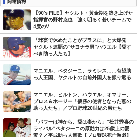
関連情報
【90's FILE】ヤクルト・黄金期を築き上げた
指揮官の野村克也 強く明るく若いチームで
4度のV
「球宴で休めたことがプラスに」と大爆発
ヤクルト連覇の“サヨナラ男”ハウエル【愛す
べき助っ人たち】
マニエル、ペタジーニ、ラミレス……有望助
っ人王国、ヤクルトの自前外国人を振り返る
マニエル、ヒルトン、ハウエル、オマリー、
ブロス＆ホージー「優勝の使者となった燕の
助っ人たち」／プロ野球20世紀の男たち
「パワーは神から、愛は妻から」“松井秀喜の
ライバル”ペタジーニの原動力は25歳上の愛
妻？／平成助っ人賛歌【プロ野球死亡遊戯】