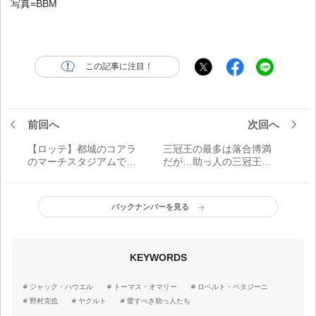
写真=BBM
この記事に注目！
前回へ
次回へ
【ロッテ】都城のコアラ
三冠王の最多は落合博満
のマーチスタジアムでバ
だが…助っ人の三冠王
レンタインデーに『コア
MVP、ブーマーの84年と
ラのマーチ』をプレゼン
バースの85年【愛すべき
ト
助っ人たち】
バックナンバーを見る
KEYWORDS
ジャック・ハウエル
トーマス・オマリー
ロベルト・ペタジーニ
野村克也
ヤクルト
愛すべき助っ人たち