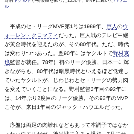
野村
ヤクルト
が初優勝を飾った1992年、MVPに輝いた
ハウエ
ル
平成のセ・リーグMVP第1号は1989年、
巨人
の
ウ
ォーレン・クロマティ
だった。巨人戦のテレビ中継
が黄金時代を迎えたのが、その80年代。ただ、時代
は変わりつつあった。翌90年にはヤクルトで
野村克
也
監督が就任。78年に初のリーグ優勝、日本一に輝
きながらも、80年代は暗黒時代といえるほど低迷し
ていたヤクルトが、じわじわとセ・リーグの勢力図
を変えていくことになる。野村監督3年目の92年に
は、14年ぶり2度目のリーグ優勝。その92年のMVP
こそが、来日1年目のジャック・ハウエルだった。
序盤は両足の肉離れなどもあって本調子ではなか