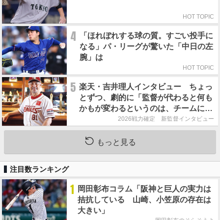
HOT TOPIC
4
「ほれぼれする球の質。すごい投手に
なる」パ・リーグが驚いた「中日の左
腕」は
HOT TOPIC
5
楽天・吉井理人インタビュー ちょっ
とずつ、劇的に「監督が代わると何も
かもが変わるというのは、チームにと
って良くないことなんです」
2026戦力確定 新監督インタビュー
もっと見る
注目数ランキング
1
岡田彰布コラム「阪神と巨人の実力は
拮抗している 山崎、小笠原の存在は
大きい」