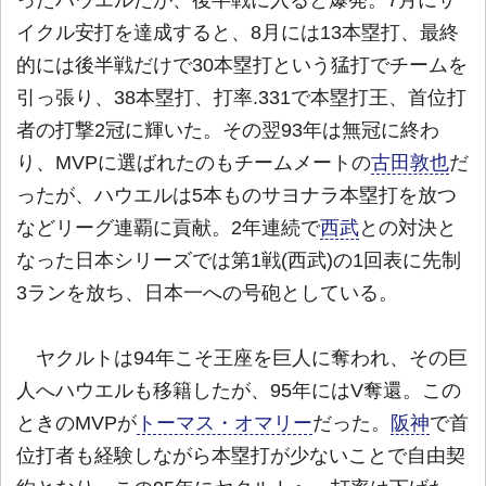
ったハウエルだが、後半戦に入ると爆発。7月にサ
イクル安打を達成すると、8月には13本塁打、最終
的には後半戦だけで30本塁打という猛打でチームを
引っ張り、38本塁打、打率.331で本塁打王、首位打
者の打撃2冠に輝いた。その翌93年は無冠に終わ
り、MVPに選ばれたのもチームメートの
古田敦也
だ
ったが、ハウエルは5本ものサヨナラ本塁打を放つ
などリーグ連覇に貢献。2年連続で
西武
との対決と
なった日本シリーズでは第1戦(西武)の1回表に先制
3ランを放ち、日本一への号砲としている。
ヤクルトは94年こそ王座を巨人に奪われ、その巨
人へハウエルも移籍したが、95年にはV奪還。この
ときのMVPが
トーマス・オマリー
だった。
阪神
で首
位打者も経験しながら本塁打が少ないことで自由契