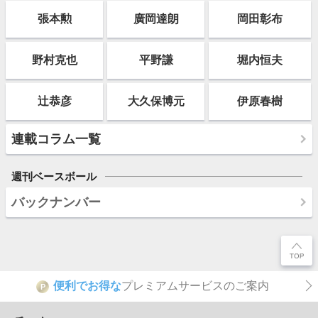
張本勲
廣岡達朗
岡田彰布
野村克也
平野謙
堀内恒夫
辻恭彦
大久保博元
伊原春樹
連載コラム一覧
週刊ベースボール
バックナンバー
便利でお得な
プレミアムサービスのご案内
P