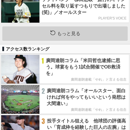
セル料を取り返すつもりで出場しました
(笑)」／オールスター
PLAYER'S VOICE
もっと見る
アクセス数ランキング
1
廣岡達朗コラム「米田哲也逮捕に思
う。球宴をもう1試合開催でOB救済
を」
廣岡達朗連載「やれ」と言える信念
2
廣岡達朗コラム「オールスター、面白
ければ何をやってもいいという発想は
大間違い」
廣岡達朗連載「やれ」と言える信念
3
投手タイトル狙える 他球団の評価高
い「育成枠を経験した巨人の左腕」は