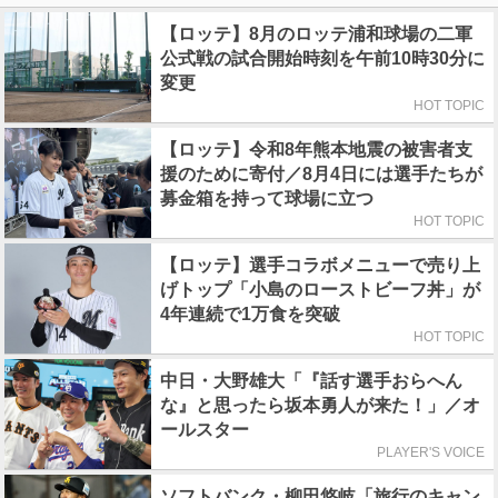
【ロッテ】8月のロッテ浦和球場の二軍
公式戦の試合開始時刻を午前10時30分に
変更
HOT TOPIC
【ロッテ】令和8年熊本地震の被害者支
援のために寄付／8月4日には選手たちが
募金箱を持って球場に立つ
HOT TOPIC
【ロッテ】選手コラボメニューで売り上
げトップ「小島のローストビーフ丼」が
4年連続で1万食を突破
HOT TOPIC
中日・大野雄大「『話す選手おらへん
な』と思ったら坂本勇人が来た！」／オ
ールスター
PLAYER'S VOICE
ソフトバンク・柳田悠岐「旅行のキャン