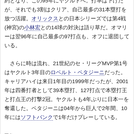
約となり、この95年にヤクルトへ。打率は下げた
が、それでも3割はクリア、自己最多の31本塁打を
放つ活躍。
オリックス
との日本シリーズでは第4戦
(神宮)の
小林宏
との14球の対決は語り草だ。オマリ
ーは翌96年に自己最多の97打点も、オフに退団して
いる。
さらに時は流れ、21世紀のセ・リーグMVP第1号
はヤクルト3年目の
ロベルト・ペタジーニ
だった。
キャリアハイは来日1年目の1999年だったが、2001
年は四番打者として39本塁打、127打点で本塁打王
と打点王の打撃2冠。ヤクルトも4年ぶりに日本一を
奪還した。ペタジーニは04年から巨人で2年間、10
年には
ソフトバンク
で1年だけプレーしている。