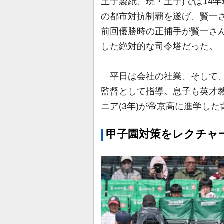
王子製紙、現・王子)では14
の都市対抗制覇を遂げ、賢一
前回優勝時の正捕手が賢一さ
した絶対的な司令塔だった。
平日は会社の社業、そして、
監督として指導。息子も英才
ニア(3年)が帝京高に進学し
甲子園対策をレクチャ