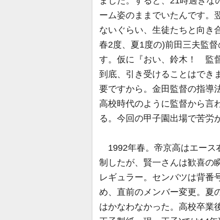
ました。すると、21時過ぎな
ーム姿のままでいたんです。翌
ないぐらい、生徒たちと向き合
春2度、夏1度の)前田三夫監
す。仮に『おい、鈴木！ 監
到底、引き受けることはでき
要ですから。金田監督の指導
高校時代のように監督から言
る。今回の甲子園出場で苦労
1992年春。帝京高はエース
制したが、賢一さんは歓喜の
レギュラー。センバツは背番
め、直前のメンバー変更。夏
はかなわなかった。高校卒業