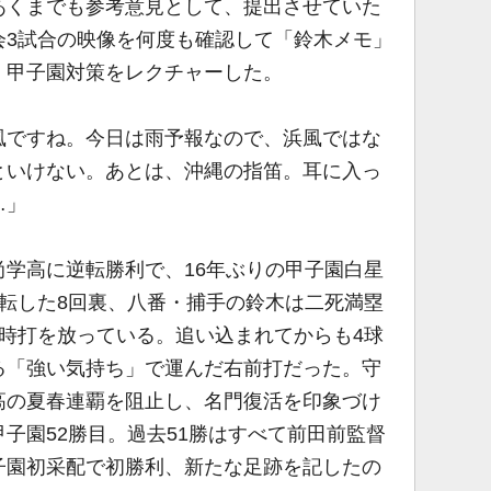
あくまでも参考意見として、提出させていた
会3試合の映像を何度も確認して「鈴木メモ」
、甲子園対策をレクチャーした。
風ですね。今日は雨予報なので、浜風ではな
といけない。あとは、沖縄の指笛。耳に入っ
…」
学高に逆転勝利で、16年ぶりの甲子園白星
転した8回裏、八番・捕手の鈴木は二死満塁
時打を放っている。追い込まれてからも4球
る「強い気持ち」で運んだ右前打だった。守
高の夏春連覇を阻止し、名門復活を印象づけ
子園52勝目。過去51勝はすべて前田前監督
子園初采配で初勝利、新たな足跡を記したの