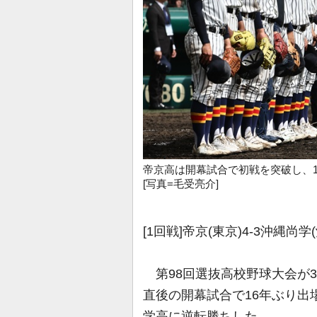
帝京高は開幕試合で初戦を突破し、
[写真=毛受亮介]
[1回戦]帝京(東京)4-3沖縄尚学
第98回選抜高校野球大会が3
直後の開幕試合で16年ぶり出
学高に逆転勝ちした。