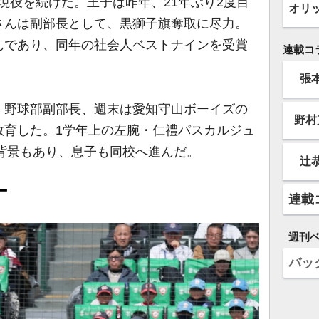
年現役を続けた。王子は昨年、21年ぶり2度目
オリ
さんは副部長として、黒獅子旗奪取に尽力。
んであり、同年の社会人ベストナインを受賞
連載コ
張
野球部副部長、週末は愛知守山ボーイズの
野村
教育した。1学年上の左腕・仁禮パスカルジュ
た背景もあり、息子も同校へ進んだ。
辻
ー
連載
週刊
バッ