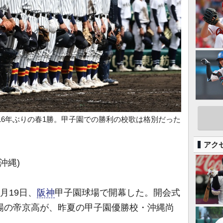
16年ぶりの春1勝。甲子園での勝利の校歌は格別だった
アク
(沖縄)
月19日、
阪神
甲子園球場で開幕した。開会式
場の帝京高が、昨夏の甲子園優勝校・沖縄尚