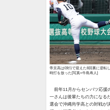
帝京高は0対1で迎えた8回裏に逆転
時打を放った[写真=牛島寿人]
前年11月からセンバツ応援
一さんは後輩たちの力になるた
選会で沖縄尚学高との対戦が