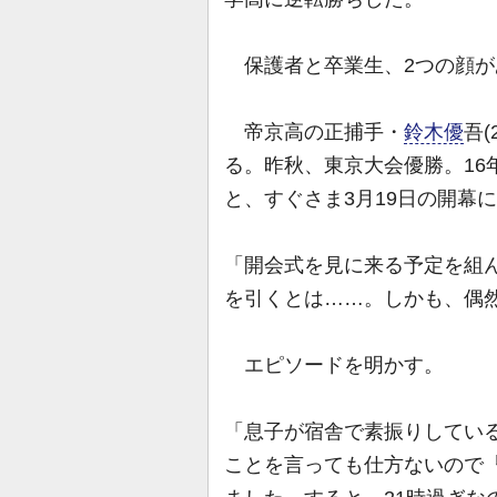
保護者と卒業生、2つの顔が
帝京高の正捕手・
鈴木優
吾
る。昨秋、東京大会優勝。16
と、すぐさま3月19日の開幕
「開会式を見に来る予定を組
を引くとは……。しかも、偶
エピソードを明かす。
「息子が宿舎で素振りしてい
ことを言っても仕方ないので