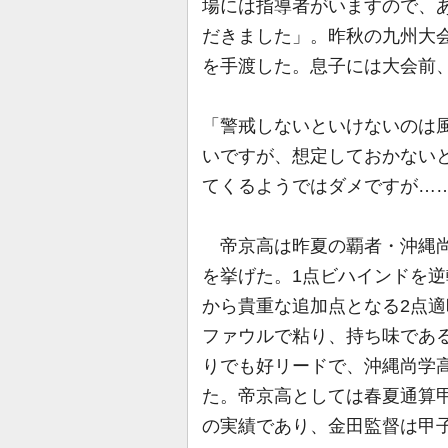
場には指導者がいますので、
だきました」。昨秋の九州大
を手渡した。息子には大会前
「警戒しないといけないのは
いですが、想定しておかない
てくるようではダメですが…
帝京高は昨夏の覇者・沖縄尚
を挙げた。1点ビハインドを逆
から貴重な追加点となる2点適
ファウルで粘り、持ち味であ
りでも好リードで、沖縄尚学
た。帝京高としては春夏通算甲
の実績であり、金田監督は甲