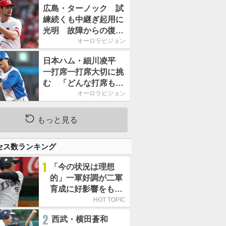
2026」、11月23日開
広島・ターノック 試
催
練続くも中継ぎ起用に
光明 故障からの復帰
期す／助っ人前半戦通
オーロラビジョン
信簿
日本ハム・細川凌平
一打席一打席大切に挑
む 「どんな打席も何
か意味のある打席にし
オーロラビジョン
たい」／後半戦に息巻
く！
もっと見る
セス数ランキング
1
「今の状況は理想
的」一軍好調が二軍
育成に好影響をもた
らす西武 象徴は高
HOT TOPIC
卒新人・横田蒼和
2
西武・横田蒼和