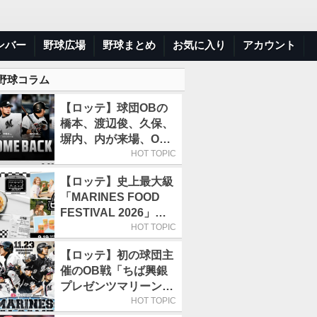
ンバー
野球広場
野球まとめ
お気に入り
アカウント
 野球コラム
【ロッテ】球団OBの
橋本、渡辺俊、久保、
塀内、内が来場、OB
解説も／9月22日開催
HOT TOPIC
の「TEAM26デー」
【ロッテ】史上最大級
「MARINES FOOD
FESTIVAL 2026」第4
弾「KOREAN
HOT TOPIC
FOOD」は9月19～22
【ロッテ】初の球団主
日／初日はビール半額
催のOB戦「ちば興銀
デー
プレゼンツマリーンズ
スペシャルゲーム
HOT TOPIC