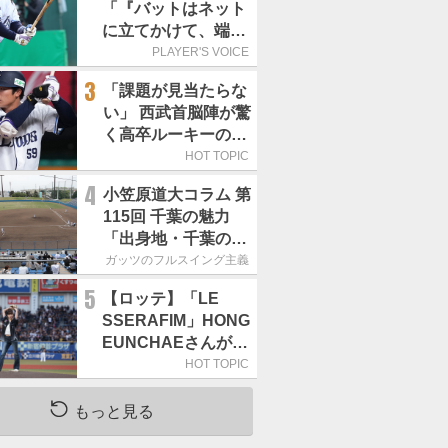
「『バットはネット
に立てかけて、端に
置くんだぞ』と栗山
PLAYER'S VOICE
巧さんに教えていた
3
「課題が見当たらな
だきました」／憧れ
い」 西武首脳陣が驚
の人からの金言
く高卒ルーキーの高
い“完成度”
HOT TOPIC
4
小笠原道大コラム 第
115回 千葉の魅力
「出身地・千葉の話
の続き。昔から野球
ガッツのフルスイング主義
熱の高い土地柄で
5
【ロッテ】「LE
す」
SSERAFIM」HONG
EUNCHAEさんが始
球式「この場に立て
HOT TOPIC
て本当にうれしい」
／8月5日の西武戦
もっと見る
（ZOZOマリン）