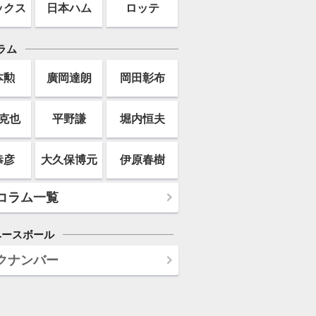
ックス
日本ハム
ロッテ
ラム
本勲
廣岡達朗
岡田彰布
克也
平野謙
堀内恒夫
恭彦
大久保博元
伊原春樹
コラム一覧
ベースボール
クナンバー