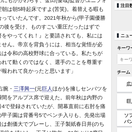
のにもかかわらず、金田(優哉)監督がユニフォ
注目
朝は朝5時起床ですよ(苦笑)。着替える暇も
っていたんです。2021年秋から(甲子園優勝
督の後を受け、ものすごい重圧だったはずで
督をやってくれ！』と要請されても、私には
ニュ
ません。帝京を背負うには、相当な覚悟が必
キーワ
法は令和の高校野球に合っている。私たちが
われて動くのではなく、選手のことを尊重す
が報われて良かったと思います」
チーム
広
右腕・
三澤興一
(元
巨人
ほか)を擁しセンバツを
瞬間をアルプス席で迎えた。前年秋は内野の
巨
号4で登録されていたが、開幕直前に右肘を痛
の甲子園は背番号5でベンチ入りも、先発出場
ソ
バ
後は創価大でプレーし、王子製紙春日井(のち