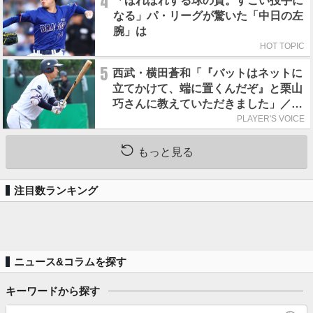
4
「ほれぼれする球の質。すごい投手に
なる」パ・リーグが驚いた「中日の左
腕」は
HOT TOPIC
5
西武・横田蒼和「『バットはネットに
立てかけて、端に置くんだぞ』と栗山
巧さんに教えていただきました」／憧
れの人からの金言
PLAYER'S VOICE
もっと見る
注目数ランキング
ニュース&コラムを探す
キーワードから探す