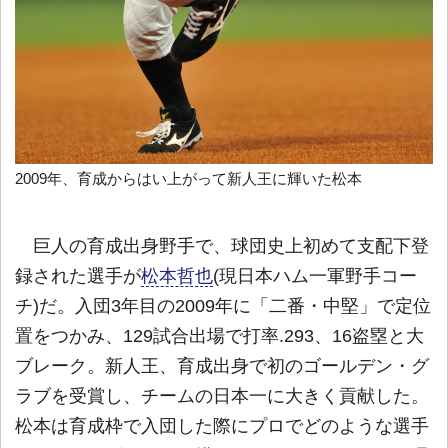
2009年、育成からはい上がって新人王に輝いた松本
巨人の育成出身野手で、球団史上初めて支配下登
録された選手が
松本哲也
(現日本ハム一軍野手コー
チ)だ。入団3年目の2009年に「二番・中堅」で定位
置をつかみ、129試合出場で打率.293、16盗塁と大
ブレーク。新人王、育成出身で初のゴールデン・グ
ラブを受賞し、チームの日本一に大きく貢献した。
松本は育成枠で入団した際にプロでどのような選手