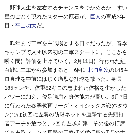
野球人生を左右するチャンスをつかめるか。すい
星のごとく現れたスターの原石が、
巨人
の育成3年
目・
平山功太
だ。
昨年まで三軍を主戦場とする日々だったが、春季
キャンプで入団以来初の二軍スタートに。ここから
瞬く間に評価を上げていく。2月11日に行われた紅
白戦に二軍から参加すると、6回に
北浦竜次
の145キ
ロ直球を中前にはじく痛烈な打球を放った。身長
185センチ、体重82キロの恵まれた体格を生かした
パワーに加え、俊足強肩と身体能力が高い。3月7日
に行われた春季教育リーグ・オイシックス戦(Gタウ
ン)では初回に左翼の防球ネットを直撃する先頭打
者アーチを放つと、2回も左越え弾。その後の打席
でも右翼フェンス直撃の三塁打で猛打賞3打点の大