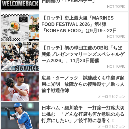
日開催の「TEAM26デー」
HOT TOPIC
【ロッテ】史上最大級「MARINES
FOOD FESTIVAL 2026」第4弾
「KOREAN FOOD」は9月19～22日／
初日はビール半額デー
HOT TOPIC
【ロッテ】初の球団主催のOB戦「ちば
興銀プレゼンツマリーンズスペシャルゲ
ーム2026」、11月23日開催
HOT TOPIC
広島・ターノック 試練続くも中継ぎ起
用に光明 故障からの復帰期す／助っ人
前半戦通信簿
オーロラビジョン
日本ハム・細川凌平 一打席一打席大切
に挑む 「どんな打席も何か意味のある
打席にしたい」／後半戦に息巻く！
オーロラビジョン