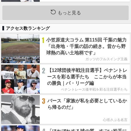
もっと見る
アクセス数ランキング
1
小笠原道大コラム 第115回 千葉の魅力
「出身地・千葉の話の続き。昔から野
球熱の高い土地柄です」
ガッツのフルスイング主義
2
【12球団後半戦注目選手】ペナントレ
ースを彩る選手たち ここからが本当
の勝負｜パ・リーグ編
ペナントレース後半戦を彩る注目選手たち
3
バース「家族が私を必要としているか
ら帰るのだ」
心揺さぶる名言