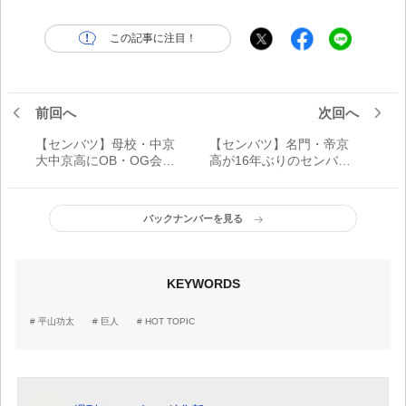
この記事に注目！
前回へ
次回へ
【センバツ】母校・中京
【センバツ】名門・帝京
大中京高にOB・OG会長
高が16年ぶりのセンバツ
が尽力する理由
勝利を挙げた影の立役者
バックナンバーを見る
KEYWORDS
平山功太
巨人
HOT TOPIC