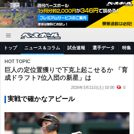
トップ
ニュース＆コラム
試合速報
選手データ
特集
HOT TOPIC
巨人の定位置獲りで下克上起こせるか 「育
成ドラフト7位入団の新星」は
2026年3月21日(土) 10:00
0
実戦で確かなアピール