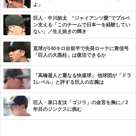
よ」
巨人・中川皓太 “ジャイアンツ愛”でブルペ
ン支える「このチームで日本一を経験してい
ない」／生え抜きの輝き
直球が140キロ台前半で先発ローテに黄信号
「巨人の大黒柱」は復活できるか
「高橋遥人と重なる快速球」 他球団が「ドラ
1レベル」と評する巨人の左腕は
巨人・泉口友汰「ゴジラ」の金言を胸に／2
年目のジンクスに挑む