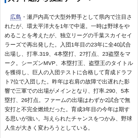
広島
・瀬戸内高で大型外野手として県内で注目さ
れたが、環太平洋大を1年で中退。一時は野球をや
めることを考えたが、独立リーグの千葉スカイセイ
ラーズで再出発した。入団1年目の23年に全40試合
出場し、打率.319、4本塁打、27打点、23盗塁をマ
ーク。シーズンMVP、本塁打王、盗塁王のタイトル
を獲得し、巨人の入団テストに合格して育成ドラフ
ト7位で入団した。昨年は右肩の故障で出遅れた影
響で三軍での出場がメインとなり、打率.290、5本
塁打、26打点。ファームの出場はわずか2試合で無
安打と不完全燃焼だった。育成3年目の今年は期す
る思いが強い。与えられたチャンスをつかみ、野球
人生が大きく変わろうとしている。