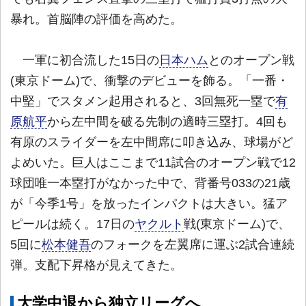
暴れ。首脳陣の評価を高めた。
一軍に初合流した15日の
日本ハム
とのオープン戦
(東京ドーム)で、衝撃のデビューを飾る。「一番・
中堅」でスタメン起用されると、3回無死一塁で
有
原航平
から左中間を破る先制の適時三塁打。4回も
有原のスライダーを左中間席に叩き込み、球場がど
よめいた。巨人はここまで11試合のオープン戦で12
球団唯一本塁打がなかった中で、背番号033の21歳
が「今季1号」を放ったインパクトは大きい。猛ア
ピールは続く。17日の
ヤクルト
戦(東京ドーム)で、
5回に
松本健吾
のフォークを左翼席に運ぶ2試合連続
弾。支配下昇格が見えてきた。
大学中退から独立リーグへ