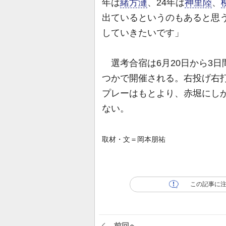
年は
緒方漣
、24年は
神里陸
、
出ているというのもあると思
していきたいです」
選考合宿は6月20日から3
つかで開催される。右投げ右
プレーはもとより、赤堀にし
ない。
取材・文＝岡本朋祐
この記事に
前回へ