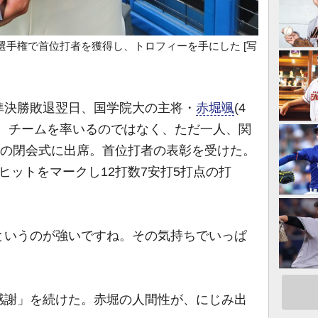
選手権で首位打者を獲得し、トロフィーを手にした [写
決勝敗退翌日、国学院大の主将・
赤堀颯
(4
た。チームを率いるのではなく、ただ一人、関
）の閉会式に出席。首位打者の表彰を受けた。
ヒットをマークし12打数7安打5打点の打
。
というのが強いですね。その気持ちでいっぱ
謝」を続けた。赤堀の人間性が、にじみ出