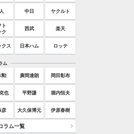
人
中日
ヤクルト
フト
西武
楽天
ンク
ックス
日本ハム
ロッテ
ラム
本勲
廣岡達朗
岡田彰布
克也
平野謙
堀内恒夫
恭彦
大久保博元
伊原春樹
コラム一覧