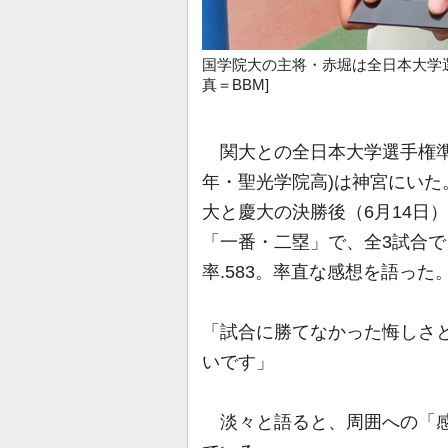
国学院大の主将・赤堀は全日本大学
真＝BBM]
関大との全日本大学選手権準
年・聖光学院高)は神宮にい
大と慶大の決勝後（6月14日
「一番・二塁」で、全3試合で
率.583。率直な感想を語った
「試合に勝てなかった悔しさ
いです」
淡々と語ると、周囲への「感