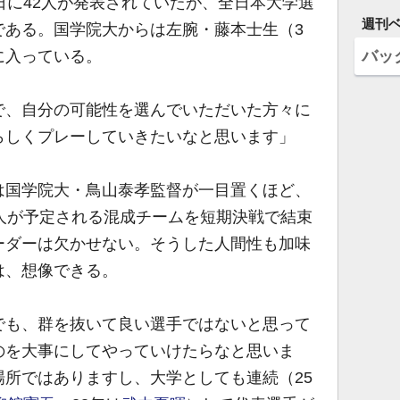
日に42人が発表されていたが、全日本大学選
週刊
である。国学院大からは左腕・藤本士生（3
バッ
に入っている。
で、自分の可能性を選んでいただいた方々に
らしくプレーしていきたいなと思います」
国学院大・鳥山泰孝監督が一目置くほど、
人が予定される混成チームを短期決戦で結束
ーダーは欠かせない。そうした人間性も加味
は、想像できる。
でも、群を抜いて良い選手ではないと思って
のを大事にしてやっていけたらなと思いま
所ではありますし、大学としても連続（25