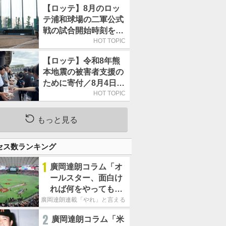
【ロッテ】8月のロッ
テ浦和球場の二軍公式
戦の試合開始時刻を午
前10時30分に変更
HOT TOPIC
【ロッテ】令和8年熊
本地震の被害者支援の
ために寄付／8月4日に
は選手たちが募金箱を
HOT TOPIC
持って球場に立つ
もっと見る
セス数ランキング
1
廣岡達朗コラム「オ
ールスター、面白け
れば何をやってもい
いという発想は大間
廣岡達朗連載「やれ」と言える信念
違い」
2
廣岡達朗コラム「米