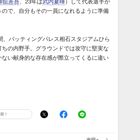
柳舘憲吾
、23年は
武内夏暉
）して代表選手が
うので、自分もその一員になれるように準備
日間、バッティングパレス相石スタジアムひら
打ちの内野手。グラウンドでは攻守に堅実な
かない献身的な存在感が際立ってくるに違い
注目！
次回へ