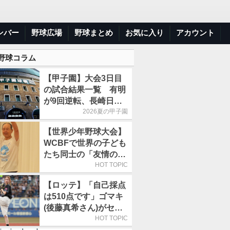
ンバー
野球広場
野球まとめ
お気に入り
アカウント
 野球コラム
【甲子園】大会3日目
の試合結果一覧 有明
が9回逆転、長崎日大
は15得点で大勝
2026夏の甲子園
【世界少年野球大会】
WCBFで世界の子ども
たち同士の「友情の
輪」が広がる理由
HOT TOPIC
【ロッテ】「自己採点
は510点です」ゴマキ
(後藤真希さん)がセレ
モニアルピッチ
HOT TOPIC