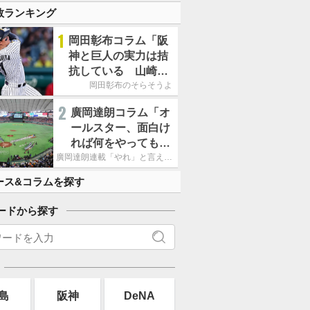
数ランキング
1
岡田彰布コラム「阪
神と巨人の実力は拮
抗している 山崎、
小笠原の存在は大き
岡田彰布のそらそうよ
い」
2
廣岡達朗コラム「オ
ールスター、面白け
れば何をやってもい
いという発想は大間
廣岡達朗連載「やれ」と言える信念
違い」
ース&コラムを探す
ードから探す
島
阪神
DeNA