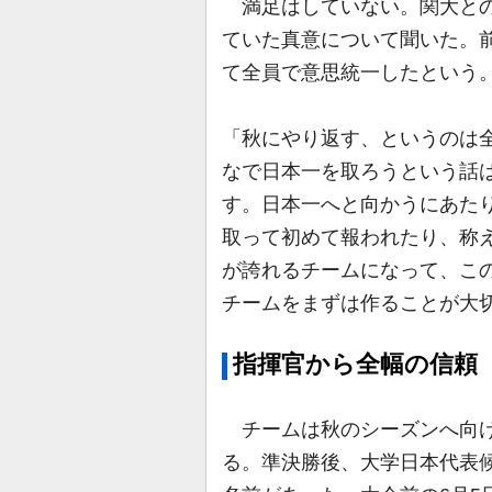
満足はしていない。関大との
ていた真意について聞いた。
て全員で意思統一したという
「秋にやり返す、というのは
なで日本一を取ろうという話
す。日本一へと向かうにあた
取って初めて報われたり、称
が誇れるチームになって、こ
チームをまずは作ることが大
指揮官から全幅の信頼
チームは秋のシーズンへ向け
る。準決勝後、大学日本代表