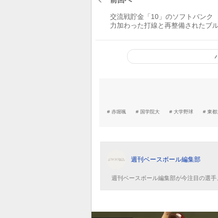
交流戦貯金「10」のソフトバンク
力加わった打線と再整備されたブ
陣 首位浮上へ高まる機運
赤堀颯
国学院大
大学野球
東都
週刊ベースボール編集部
週刊ベースボール編集部が今注目の選手