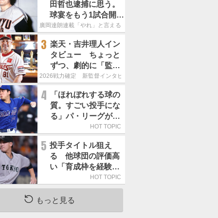
田哲也逮捕に思う。
球宴をもう1試合開催
でOB救済を」
廣岡達朗連載「やれ」と言える信念
3
楽天・吉井理人イン
タビュー ちょっと
ずつ、劇的に「監督
が代わると何もかも
2026戦力確定 新監督インタビュー
が変わるというの
4
「ほれぼれする球の
は、チームにとって
質。すごい投手にな
良くないことなんで
る」パ・リーグが驚
す」
いた「中日の左腕」
HOT TOPIC
は
5
投手タイトル狙え
る 他球団の評価高
い「育成枠を経験し
た巨人の左腕」は
HOT TOPIC
もっと見る