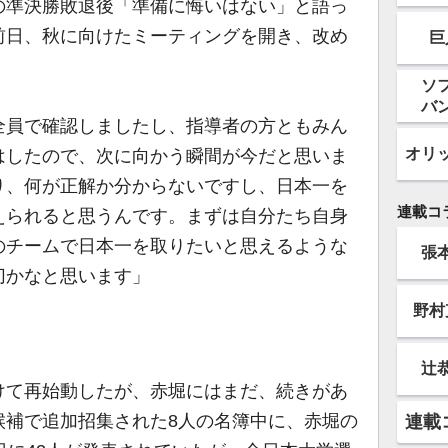
準決勝敗退後「準備に悔いはない」と語っ
前日、秋に向けたミーティングを開き、改め
巨
。
ソ
バ
全員で確認しましたし、指導者の方ともみん
オリ
はしたので、次に向かう瞬間が今だと思いま
り、何が正解か分からないですし、日本一を
連載コ
えられると思うんです。まずは自分たち自身
のチームで日本一を取りたいと思えるような
張
切かなと思います」
野村
辻
て再始動したが、赤堀にはまだ、続きがあ
候補で追加招集された8人の名簿中に、赤堀の
連載