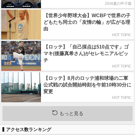
2026夏の甲子園
【世界少年野球大会】WCBFで世界の子
どもたち同士の「友情の輪」が広がる理
由
HOT TOPIC
【ロッテ】「自己採点は510点です」ゴ
マキ(後藤真希さん)がセレモニアルピッ
チ
HOT TOPIC
【ロッテ】8月のロッテ浦和球場の二軍
公式戦の試合開始時刻を午前10時30分に
変更
HOT TOPIC
もっと見る
アクセス数ランキング