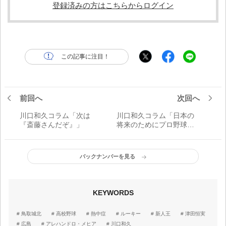
登録済みの方はこちらからログイン
この記事に注目！
前回へ
次回へ
川口和久コラム「次は
川口和久コラム「日本の
『斎藤さんだぞ』」
将来のためにプロ野球を
地上波で！」
バックナンバーを見る
KEYWORDS
鳥取城北
高校野球
熱中症
ルーキー
新人王
津田恒実
広島
アレハンドロ・メヒア
川口和久