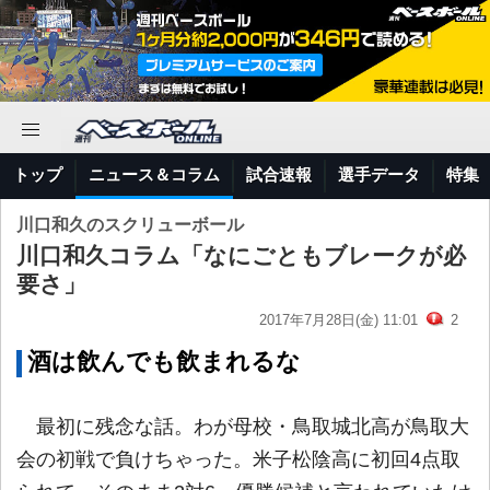
トップ
ニュース＆コラム
試合速報
選手データ
特集
川口和久のスクリューボール
川口和久コラム「なにごともブレークが必
要さ」
2017年7月28日(金) 11:01
2
酒は飲んでも飲まれるな
最初に残念な話。わが母校・鳥取城北高が鳥取大
会の初戦で負けちゃった。米子松陰高に初回4点取