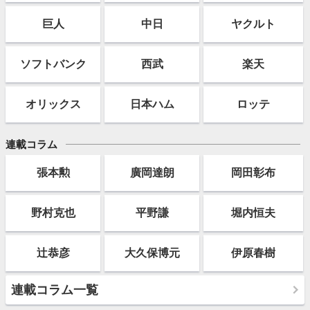
巨人
中日
ヤクルト
ソフト
バンク
西武
楽天
オリックス
日本ハム
ロッテ
連載コラム
張本勲
廣岡達朗
岡田彰布
野村克也
平野謙
堀内恒夫
辻恭彦
大久保博元
伊原春樹
連載コラム一覧