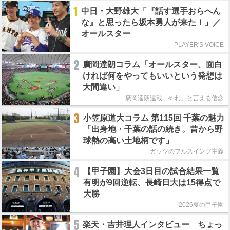
1
中日・大野雄大「『話す選手おらへん
な』と思ったら坂本勇人が来た！」／
オールスター
PLAYER'S VOICE
2
廣岡達朗コラム「オールスター、面白
ければ何をやってもいいという発想は
大間違い」
廣岡達朗連載「やれ」と言える信念
3
小笠原道大コラム 第115回 千葉の魅力
「出身地・千葉の話の続き。昔から野
球熱の高い土地柄です」
ガッツのフルスイング主義
4
【甲子園】大会3日目の試合結果一覧
有明が9回逆転、長崎日大は15得点で
大勝
2026夏の甲子園
5
楽天・吉井理人インタビュー ちょっ