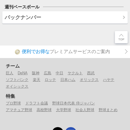
週刊ベースボール
バックナンバー
便利でお得な
プレミアムサービスのご案内
P
チーム
巨人
DeNA
阪神
広島
中日
ヤクルト
西武
ソフトバンク
楽天
ロッテ
日本ハム
オリックス
ハヤテ
オイシックス
特集
プロ野球
ドラフト会議
野球日本代表 侍ジャパン
アマチュア野球
高校野球
大学野球
社会人野球
野球まとめ