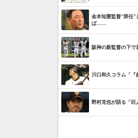
金本知憲監督“辞任”
ば……
阪神の新監督の下で
川口和久コラム「『
野村克也が語る「巨