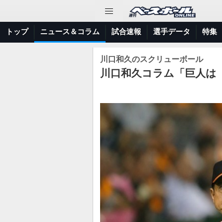
トップ
ニュース＆コラム
試合速報
選手データ
特集
川口和久のスクリューボール
川口和久コラム「巨人は『