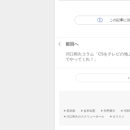
この記事に
前回へ
川口和久コラム「CSをテレビの地
でやってくれ！」
原辰徳
金本知憲
矢野燿大
与田
川口和久のスクリューボール
オススメ