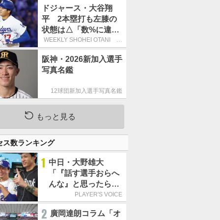
す」
ドジャース・大谷翔
平 2本塁打も左膝の
状態は△「数%に違和
感があるなら、まだ休
WEEKLY SHOHEI OTANI 二
刀流で呼び込む3連覇
もうという全体的な方
阪神・2026新加入選手
針」
写真名鑑
12球団新加入選手写真名鑑
もっと見る
セス数ランキング
1
中日・大野雄大
「『話す選手おらへ
んな』と思ったら坂
本勇人が来た！」／
PLAYER'S VOICE
オールスター
2
廣岡達朗コラム「オ