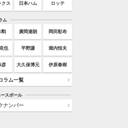
ックス
日本ハム
ロッテ
ラム
本勲
廣岡達朗
岡田彰布
克也
平野謙
堀内恒夫
恭彦
大久保博元
伊原春樹
コラム一覧
ベースボール
クナンバー