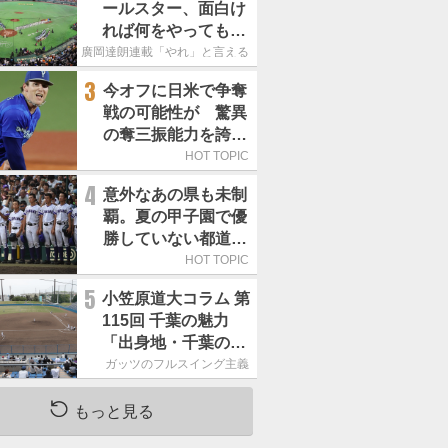
ールスター、面白け
れば何をやってもい
いという発想は大間
廣岡達朗連載「やれ」と言える信念
違い」
3
今オフに日米で争奪
戦の可能性が 驚異
の奪三振能力を誇る
「最速160キロ右
HOT TOPIC
腕」は
4
意外なあの県も未制
覇。夏の甲子園で優
勝していない都道府
県はどこ？
HOT TOPIC
5
小笠原道大コラム 第
115回 千葉の魅力
「出身地・千葉の話
の続き。昔から野球
ガッツのフルスイング主義
熱の高い土地柄で
す」
もっと見る