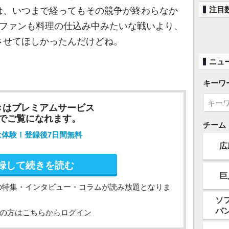
注目
は、いつまで経ってもその競争が終わらなか
もファンも料理の仕込み中みたいな戦いより、
させてほしかったんだけどね。
ニュ
キーワ
きはプレミアムサービス
でご覧になれます。
チーム
は体験！登録後7日間無料
広
録して続きを読む
巨
の特集・インタビュー・コラムが読み放題となりま
ソ
バ
の方はこちらからログイン