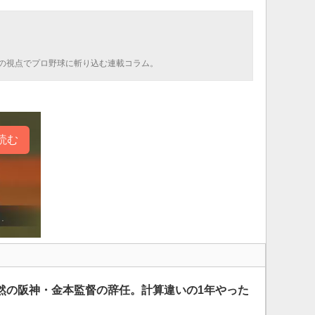
の視点でプロ野球に斬り込む連載コラム。
読む
然の阪神・金本監督の辞任。計算違いの1年やった