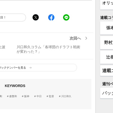
オリ
連載コ
注目！
張
次回へ
野村
上波
川口和久コラム「各球団のドラフト戦術
が変わった？」
辻
バックナンバーを見る
連載
週刊
KEYWORDS
バッ
剛
森繁和
阪神
中日
監督
川口和久