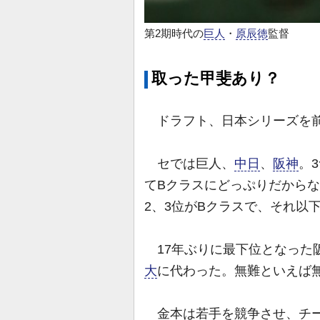
第2期時代の
巨人
・
原辰徳
監督
取った甲斐あり？
ドラフト、日本シリーズを前
セでは巨人、
中日
、
阪神
。
てBクラスにどっぷりだからな
2、3位がBクラスで、それ以
17年ぶりに最下位となった
大
に代わった。無難といえば
金本は若手を競争させ、チー