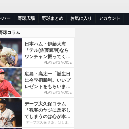
ンバー
野球広場
野球まとめ
お気に入り
アカウント
 野球コラム
日本ハム・伊藤大海
「テル(佐藤輝明)なら
ワンチャン振ってくれ
るかなと思って超スロ
PLAYER'S VOICE
ーカーブを投げまし
広島・高太一「誕生日
た」／魔球
に今季初勝利。いいプ
レゼントをもらいまし
た」／バースデー星
PLAYER'S VOICE
デーブ大久保コラム
「観客のヤジに反応し
てしまうのは心が本当
に純粋だからなので
デーブ大久保 さあ、話しまし
ょう！