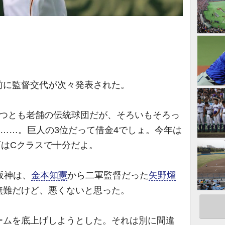
に監督交代が次々発表された。
3つとも老舗の伝統球団だが、そろいもそろっ
……。巨人の3位だって借金4でしょ。今年は
下はCクラスで十分だよ。
阪神は、
金本知憲
から二軍監督だった
矢野燿
無難だけど、悪くないと思った。
ムを底上げしようとした。それは別に間違