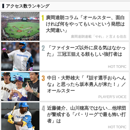
アクセス数ランキング
1
廣岡達朗コラム「オールスター、面白
ければ何をやってもいいという発想は
大間違い」
廣岡達朗連載「やれ」と言える信念
2
「ファイターズ以外に戻る気はなかっ
た」 三冠王狙える頼もしい強打者は
HOT TOPIC
3
中日・大野雄大「『話す選手おらへん
な』と思ったら坂本勇人が来た！」／
オールスター
PLAYER'S VOICE
4
近藤健介、山川穂高ではない…他球団
が警戒する「パ・リーグで最も怖い打
者」は
HOT TOPIC