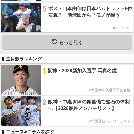
5
ポスト山本由伸は日本ハムドラフト8位
右腕？ 他球団から「モノが違う」
HOT TOPIC
もっと見る
注目数ランキング
1
阪神・2026新加入選手 写真名鑑
12球団新加入選手写真名鑑
2
阪神・中継ぎ陣の再整備で盤石の体制
へ【2026最終メンバーリスト】
12球団最新メンバーリスト
ニュース&コラムを探す