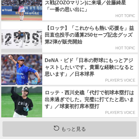
ス戦(ZOZOマリン)に来場／佐藤綺星
「一番の思い出に」
HOT TOPIC
【ロッテ】「これからも熱い応援を」益
田直也投手の通算250セーブ記念グッズ
第2弾が販売開始
HOT TOPIC
DeNA・ビド「日本の野球にもっとアジ
ャストしたいです。貴重な経験になると
思います」／日本球界
PLAYER'S VOICE
ロッテ・西川史礁「代打で初球本塁打は
出来過ぎでした。完璧に打てたと思いま
す」／球宴初打席本塁打
PLAYER'S VOICE
もっと見る