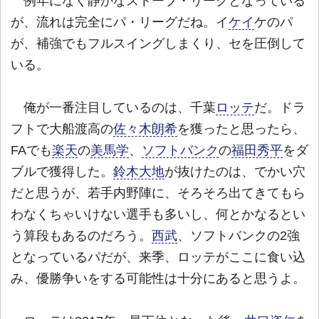
例年になく静かなストーブ・リーグとなっている
が、流れは完全にパ・リーグだね。イ
ケイ
ケのパ
が、補強でもフルスイングしまくり、セを圧倒して
いる。
俺が一番注目しているのは、千葉
ロッテ
だ。ドラ
フトで大船渡高の
佐々木朗希
を獲ったと思ったら、
FAでも
楽天
の
美馬学
、
ソフトバンク
の
福田秀平
をダ
ブルで獲得した。
鈴木大地
が抜けたのは、でかい穴
だと思うが、若手内野陣に、そろそろ出てきてもら
わなくちゃいけない選手も多いし、何とかなるとい
う算段もあるのだろう。
西武
、ソフトバンクの2強
となっているパだが、来季、ロッテがここに食い込
み、優勝争いをする可能性は十分にあると思うよ。