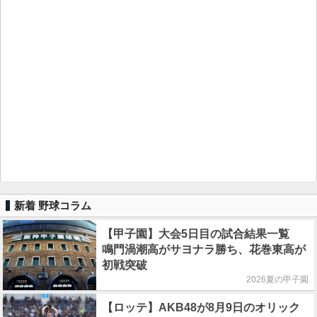
新着 野球コラム
【甲子園】大会5日目の試合結果一覧
鳴門渦潮高がサヨナラ勝ち、花巻東高が
初戦突破
2026夏の甲子園
【ロッテ】AKB48が8月9日のオリック