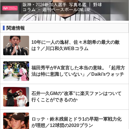
関連情報
10年に一人の逸材、佐々木朗希の最大の敵
は？／川口和久WEBコラム
福田秀平がFA宣言した本当の意味。「起用方
法は特に意識していない」／Daiki’sウォッチ
石井一久GMの“改革”に楽天ファンはついて
行くことができるのか
ロッテ・鈴木残留とドラ1の早期一軍戦力化
が理想／12球団の2020プラン