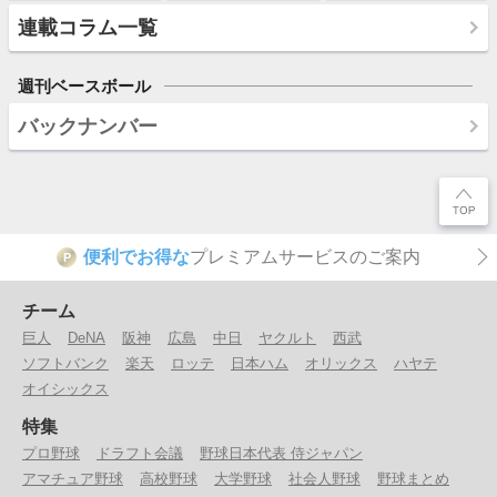
連載コラム一覧
週刊ベースボール
バックナンバー
便利でお得な
プレミアムサービスのご案内
P
チーム
巨人
DeNA
阪神
広島
中日
ヤクルト
西武
ソフトバンク
楽天
ロッテ
日本ハム
オリックス
ハヤテ
オイシックス
特集
プロ野球
ドラフト会議
野球日本代表 侍ジャパン
アマチュア野球
高校野球
大学野球
社会人野球
野球まとめ