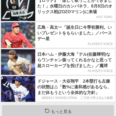
【ロッテ】「楽しく歌うことができまし
た！」水曜日のカンパネラ、8月8日のオ
リックス戦(ZOZOマリン)に来場
HOT TOPIC
広島・高太一「誕生日に今季初勝利。い
いプレゼントをもらいました」／バース
デー星
PLAYER'S VOICE
日本ハム・伊藤大海「テル(佐藤輝明)な
らワンチャン振ってくれるかなと思って
超スローカーブを投げました」／魔球
PLAYER'S VOICE
ドジャース・大谷翔平 2本塁打も左膝
の状態は△「数%に違和感があるなら、
まだ休もうという全体的な方針」
WEEKLY SHOHEI OTANI 二刀流で呼び込む3連覇
もっと見る