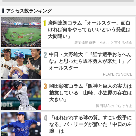
アクセス数ランキング
1
廣岡達朗コラム「オールスター、面白
ければ何をやってもいいという発想は
大間違い」
廣岡達朗連載「やれ」と言える信念
2
中日・大野雄大「『話す選手おらへん
な』と思ったら坂本勇人が来た！」／
オールスター
PLAYER'S VOICE
3
岡田彰布コラム「阪神と巨人の実力は
拮抗している 山崎、小笠原の存在は
大きい」
岡田彰布のそらそうよ
4
「ほれぼれする球の質。すごい投手に
なる」パ・リーグが驚いた「中日の左
腕」は