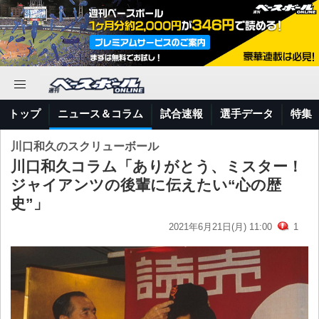
トップ
ニュース＆コラム
試合速報
選手データ
特集
川口和久のスクリューボール
川口和久コラム「ありがとう、ミスター！
ジャイアンツの後輩に伝えたい“心の歴
史”」
2021年6月21日(月) 11:00
1