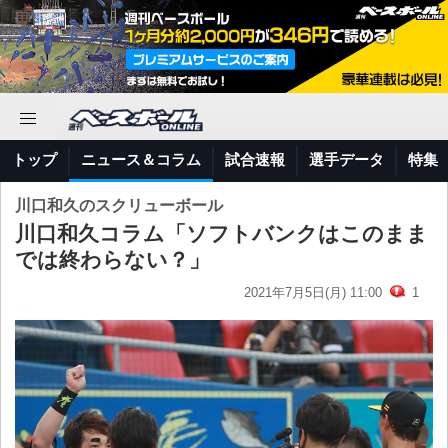
トップ
ニュース＆コラム
試合速報
選手データ
特集
川口和久のスクリューボール
川口和久コラム「ソフトバンクはこのまま
では終わらない？」
2021年7月5日(月) 11:00
1