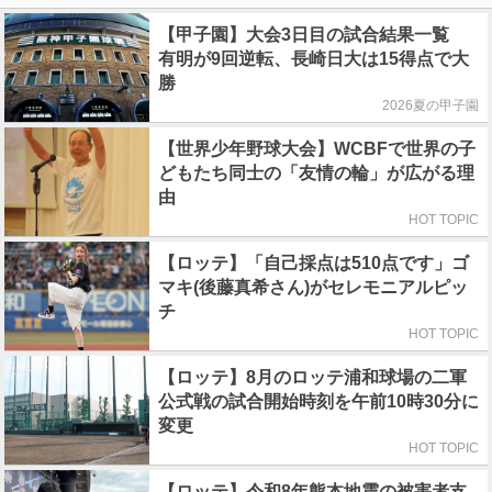
【甲子園】大会3日目の試合結果一覧
有明が9回逆転、長崎日大は15得点で大
勝
2026夏の甲子園
【世界少年野球大会】WCBFで世界の子
どもたち同士の「友情の輪」が広がる理
由
HOT TOPIC
【ロッテ】「自己採点は510点です」ゴ
マキ(後藤真希さん)がセレモニアルピッ
チ
HOT TOPIC
【ロッテ】8月のロッテ浦和球場の二軍
公式戦の試合開始時刻を午前10時30分に
変更
HOT TOPIC
【ロッテ】令和8年熊本地震の被害者支