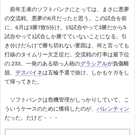
前年王者のソフトバンクにとっては、まさに悪夢
の交流戦、悪夢の6月だったと思う。この試合を前
に、6月は3勝7敗5分け。15試合やって3勝だから5
試合やって1試合しか勝てていないことになる。引
き分けだらけで勝ち切れない要因は、何と言っても
打線のタイムリー欠乏症だ。交流戦の打率は最下位
の.233。一発のある助っ人砲の
グラシアル
が負傷離
脱、
デスパイネ
は五輪予選で抜け、しかもケガをし
て帰ってきた。
ソフトバンクは危機管理がしっかりしていて、こ
ういうケースのために獲得したのが、
バレンティン
だった。だけど・・・