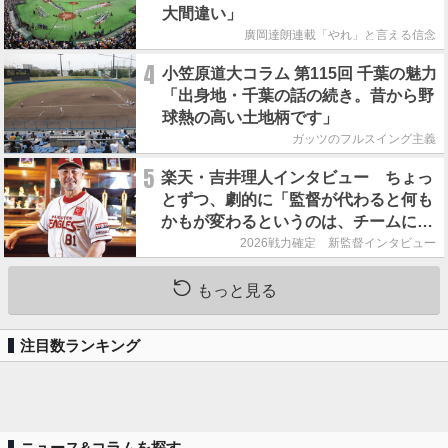
大間違い」
廣岡達朗連載「やれ」と言える信念
4
小笠原道大コラム 第115回 千葉の魅力
「出身地・千葉の話の続き。昔から野
球熱の高い土地柄です」
ガッツのフルスイング主義
5
楽天・吉井理人インタビュー ちょっ
とずつ、劇的に「監督が代わると何も
かもが変わるというのは、チームにと
って良くないことなんです」
2026戦力確定 新監督インタビュー
もっと見る
注目数ランキング
ニュース&コラムを探す