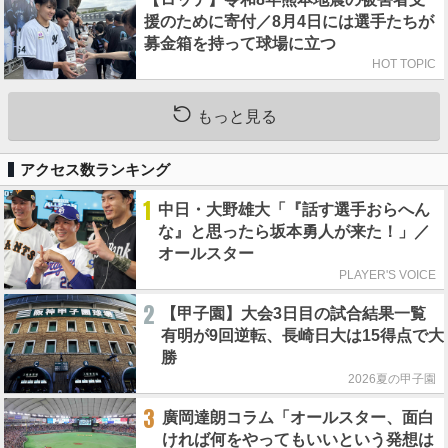
援のために寄付／8月4日には選手たちが
募金箱を持って球場に立つ
HOT TOPIC
もっと見る
アクセス数ランキング
1
中日・大野雄大「『話す選手おらへん
な』と思ったら坂本勇人が来た！」／
オールスター
PLAYER'S VOICE
2
【甲子園】大会3日目の試合結果一覧
有明が9回逆転、長崎日大は15得点で大
勝
2026夏の甲子園
3
廣岡達朗コラム「オールスター、面白
ければ何をやってもいいという発想は