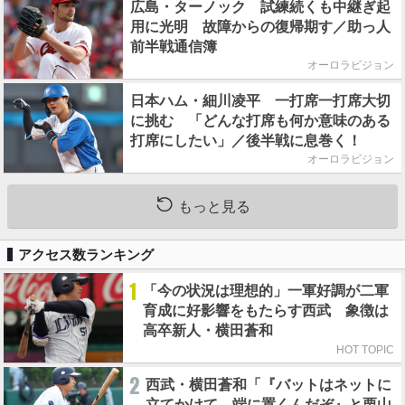
広島・ターノック 試練続くも中継ぎ起
用に光明 故障からの復帰期す／助っ人
前半戦通信簿
オーロラビジョン
日本ハム・細川凌平 一打席一打席大切
に挑む 「どんな打席も何か意味のある
打席にしたい」／後半戦に息巻く！
オーロラビジョン
もっと見る
アクセス数ランキング
1
「今の状況は理想的」一軍好調が二軍
育成に好影響をもたらす西武 象徴は
高卒新人・横田蒼和
HOT TOPIC
2
西武・横田蒼和「『バットはネットに
立てかけて、端に置くんだぞ』と栗山