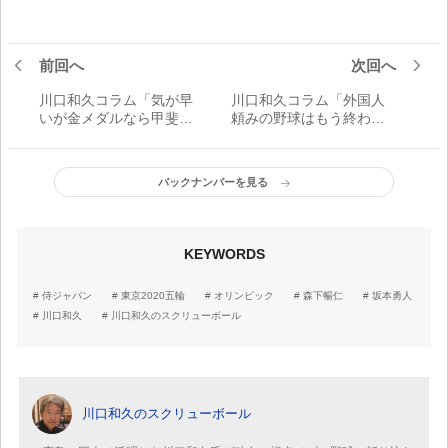
前回へ
次回へ
川口和久コラム「気が早
川口和久コラム「外国人
いが金メダルなら甲斐が
頼みの野球はもう終わっ
MVPかな」
た？」
バックナンバーを見る
KEYWORDS
侍ジャパン
東京2020五輪
オリンピック
森下暢仁
坂本勇人
川口和久
川口和久のスクリューボール
川口和久のスクリューボール