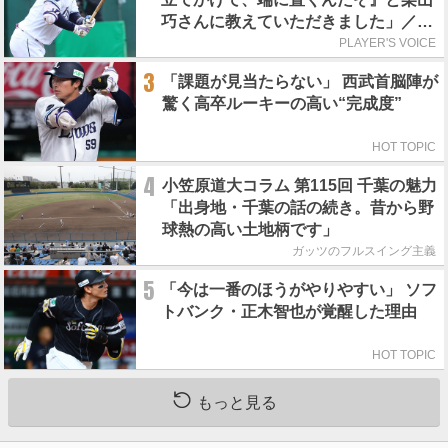
巧さんに教えていただきました」／憧
れの人からの金言
PLAYER'S VOICE
3
「課題が見当たらない」 西武首脳陣が
驚く高卒ルーキーの高い“完成度”
HOT TOPIC
4
小笠原道大コラム 第115回 千葉の魅力
「出身地・千葉の話の続き。昔から野
球熱の高い土地柄です」
ガッツのフルスイング主義
5
「今は一番のほうがやりやすい」 ソフ
トバンク・正木智也が覚醒した理由
HOT TOPIC
もっと見る