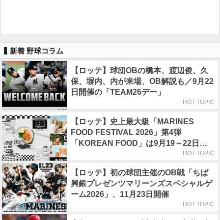
新着 野球コラム
【ロッテ】球団OBの橋本、渡辺俊、久
保、塀内、内が来場、OB解説も／9月22
日開催の「TEAM26デー」
HOT TOPIC
【ロッテ】史上最大級「MARINES
FOOD FESTIVAL 2026」第4弾
「KOREAN FOOD」は9月19～22日／
初日はビール半額デー
HOT TOPIC
【ロッテ】初の球団主催のOB戦「ちば
興銀プレゼンツマリーンズスペシャルゲ
ーム2026」、11月23日開催
HOT TOPIC