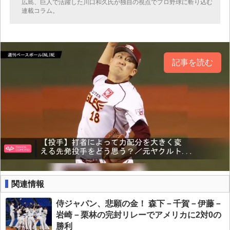
広島、巨人で活躍した川口和久氏が独自の視点でプロ野球に斬り込む
連載コラム。
記事を読む
関連情報
侍ジャパン、悲願の金！ 森下－千賀－伊藤－
岩崎－栗林の完封リレーでアメリカに2対0の
勝利