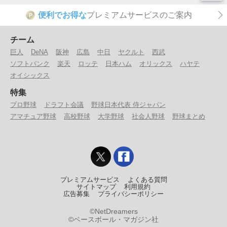
便利でお得な
プレミアムサービスのご案内
P
チーム
巨人
DeNA
阪神
広島
中日
ヤクルト
西武
ソフトバンク
楽天
ロッテ
日本ハム
オリックス
ハヤテ
オイシックス
特集
プロ野球
ドラフト会議
野球日本代表 侍ジャパン
アマチュア野球
高校野球
大学野球
社会人野球
野球まとめ
プレミアムサービス
よくある質問
サイトマップ
利用規約
広告募集
プライバシーポリシー
©NetDreamers
©ベースボール・マガジン社