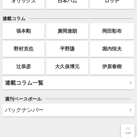
オリックス
日本ハム
ロッテ
連載コラム
張本勲
廣岡達朗
岡田彰布
野村克也
平野謙
堀内恒夫
辻恭彦
大久保博元
伊原春樹
連載コラム一覧
週刊ベースボール
バックナンバー