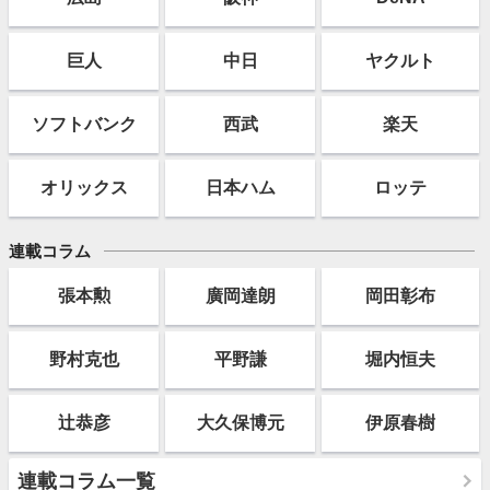
巨人
中日
ヤクルト
ソフト
バンク
西武
楽天
オリックス
日本ハム
ロッテ
連載コラム
張本勲
廣岡達朗
岡田彰布
野村克也
平野謙
堀内恒夫
辻恭彦
大久保博元
伊原春樹
連載コラム一覧