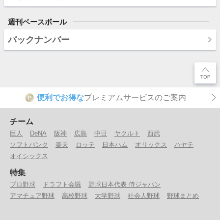
週刊ベースボール
バックナンバー
便利でお得な
プレミアムサービスのご案内
P
チーム
巨人
DeNA
阪神
広島
中日
ヤクルト
西武
ソフトバンク
楽天
ロッテ
日本ハム
オリックス
ハヤテ
オイシックス
特集
プロ野球
ドラフト会議
野球日本代表 侍ジャパン
アマチュア野球
高校野球
大学野球
社会人野球
野球まとめ