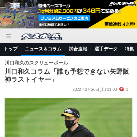
トップ
ニュース＆コラム
試合速報
選手データ
特集
川口和久のスクリューボール
川口和久コラム「誰も予想できない矢野阪
神ラストイヤー」
2022年3月26日(土) 11:00
1