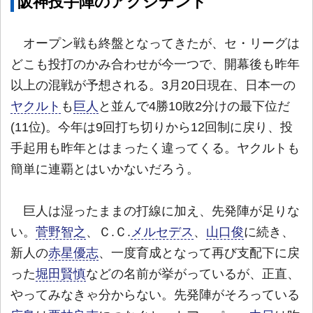
阪神投手陣のアクシデント
オープン戦も終盤となってきたが、セ・リーグは
どこも投打のかみ合わせが今一つで、開幕後も昨年
以上の混戦が予想される。3月20日現在、日本一の
ヤクルト
も
巨人
と並んで4勝10敗2分けの最下位だ
(11位)。今年は9回打ち切りから12回制に戻り、投
手起用も昨年とはまったく違ってくる。ヤクルトも
簡単に連覇とはいかないだろう。
巨人は湿ったままの打線に加え、先発陣が足りな
い。
菅野智之
、Ｃ.Ｃ.
メルセデス
、
山口俊
に続き、
新人の
赤星優志
、一度育成となって再び支配下に戻
った
堀田賢慎
などの名前が挙がっているが、正直、
やってみなきゃ分からない。先発陣がそろっている