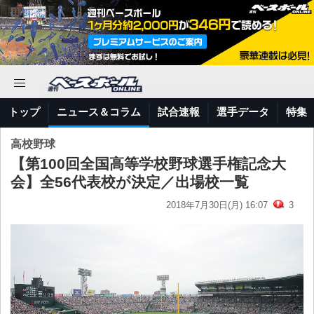
トップ
ニュース＆コラム
試合速報
選手データ
特集
高校野球
【第100回全国高等学校野球選手権記念大
会】全56代表校が決定／出場校一覧
2018年7月30日(月) 16:07
3