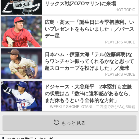
リックス戦(ZOZOマリン)に来場
HOT TOPIC
広島・高太一「誕生日に今季初勝利。い
いプレゼントをもらいました」／バース
デー星
PLAYER'S VOICE
日本ハム・伊藤大海「テル(佐藤輝明)な
らワンチャン振ってくれるかなと思って
超スローカーブを投げました」／魔球
PLAYER'S VOICE
ドジャース・大谷翔平 2本塁打も左膝
の状態は△「数%に違和感があるなら、
まだ休もうという全体的な方針」
WEEKLY SHOHEI OTANI 二刀流で呼び込む3連覇
もっと見る