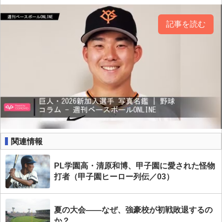
記事を読む
関連情報
PL学園高・清原和博、甲子園に愛された怪物
打者（甲子園ヒーロー列伝／03）
夏の大会――なぜ、強豪校が初戦敗退するの
か？