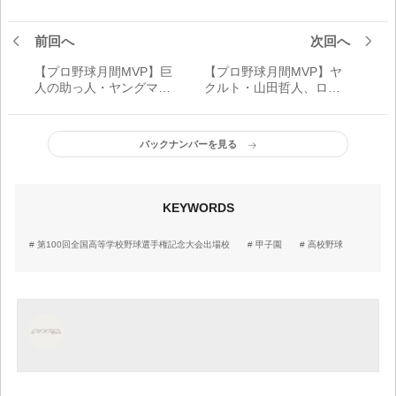
前回へ
次回へ
【プロ野球月間MVP】巨
【プロ野球月間MVP】ヤ
人の助っ人・ヤングマ
クルト・山田哲人、ロッ
ン、メルセデスらが候
テ・井上晴哉ら受賞！／7
補！7月候補選手
月受賞選手
バックナンバーを見る
KEYWORDS
第100回全国高等学校野球選手権記念大会出場校
甲子園
高校野球