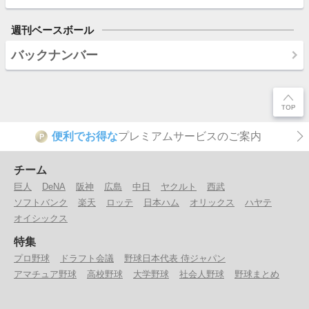
週刊ベースボール
バックナンバー
便利でお得な
プレミアムサービスのご案内
P
チーム
巨人
DeNA
阪神
広島
中日
ヤクルト
西武
ソフトバンク
楽天
ロッテ
日本ハム
オリックス
ハヤテ
オイシックス
特集
プロ野球
ドラフト会議
野球日本代表 侍ジャパン
アマチュア野球
高校野球
大学野球
社会人野球
野球まとめ