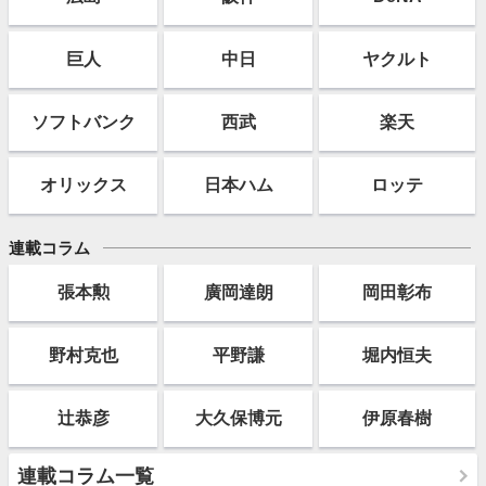
巨人
中日
ヤクルト
ソフト
バンク
西武
楽天
オリックス
日本ハム
ロッテ
連載コラム
張本勲
廣岡達朗
岡田彰布
野村克也
平野謙
堀内恒夫
辻恭彦
大久保博元
伊原春樹
連載コラム一覧