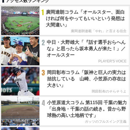
アクセス数ランキング
1
廣岡達朗コラム「オールスター、面白
ければ何をやってもいいという発想は
大間違い」
廣岡達朗連載「やれ」と言える信念
2
中日・大野雄大「『話す選手おらへん
な』と思ったら坂本勇人が来た！」／
オールスター
PLAYER'S VOICE
3
岡田彰布コラム「阪神と巨人の実力は
拮抗している 山崎、小笠原の存在は
大きい」
岡田彰布のそらそうよ
4
小笠原道大コラム 第115回 千葉の魅力
「出身地・千葉の話の続き。昔から野
球熱の高い土地柄です」
ガッツのフルスイング主義