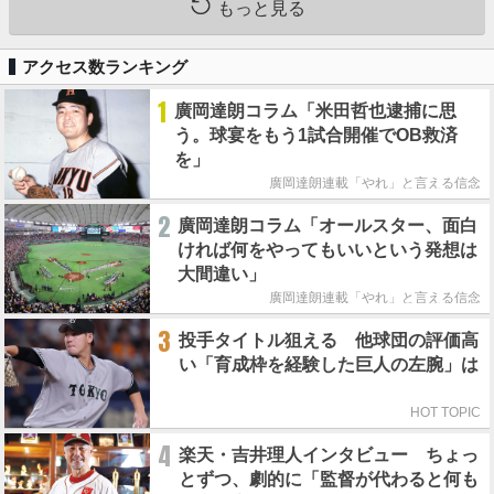
もっと見る
アクセス数ランキング
1
廣岡達朗コラム「米田哲也逮捕に思
う。球宴をもう1試合開催でOB救済
を」
廣岡達朗連載「やれ」と言える信念
2
廣岡達朗コラム「オールスター、面白
ければ何をやってもいいという発想は
大間違い」
廣岡達朗連載「やれ」と言える信念
3
投手タイトル狙える 他球団の評価高
い「育成枠を経験した巨人の左腕」は
HOT TOPIC
4
楽天・吉井理人インタビュー ちょっ
とずつ、劇的に「監督が代わると何も