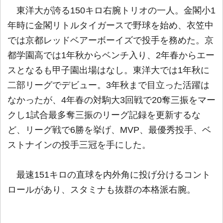
東洋大が誇る150キロ右腕トリオの一人。金閣小1
年時に金閣リトルタイガースで野球を始め、衣笠中
では京都レッドベアーボーイズで投手を務めた。京
都学園高では1年秋からベンチ入り、2年春からエー
スとなるも甲子園出場はなし。東洋大では1年秋に
二部リーグでデビュー。3年秋まで目立った活躍は
なかったが、4年春の対駒大3回戦で20奪三振をマー
クし1試合最多奪三振のリーグ記録を更新するな
ど、リーグ戦で6勝を挙げ、MVP、最優秀投手、ベ
ストナインの投手三冠を手にした。
最速151キロの直球を内外角に投げ分けるコント
ロールがあり、スタミナも抜群の本格派右腕。