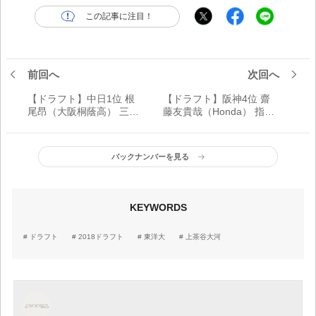
この記事に注目！
前回へ
次回へ
【ドラフト】中日1位 根
【ドラフト】阪神4位 齋
尾昂（大阪桐蔭高） 三刀
藤友貴哉（Honda） 指名
流で甲子園を沸かせた“高
漏れの悔しさをバネに成
校No.1野手”／プロ野球ド
長した153キロ右腕／プロ
ラフト会議
野球ドラフト会議
バックナンバーを見る
KEYWORDS
ドラフト
2018ドラフト
東洋大
上茶谷大河