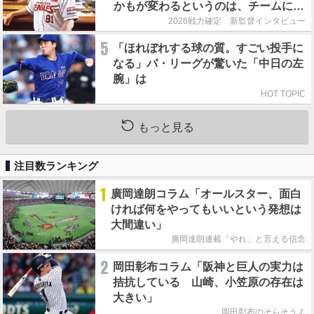
かもが変わるというのは、チームにと
って良くないことなんです」
2026戦力確定 新監督インタビュー
5
「ほれぼれする球の質。すごい投手に
なる」パ・リーグが驚いた「中日の左
腕」は
HOT TOPIC
もっと見る
注目数ランキング
1
廣岡達朗コラム「オールスター、面白
ければ何をやってもいいという発想は
大間違い」
廣岡達朗連載「やれ」と言える信念
2
岡田彰布コラム「阪神と巨人の実力は
拮抗している 山崎、小笠原の存在は
大きい」
岡田彰布のそらそうよ