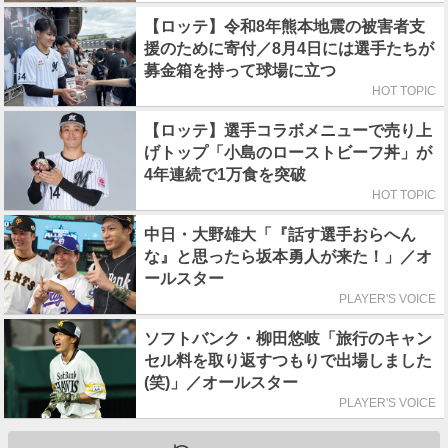
【ロッテ】令和8年熊本地震の被害者支
援のために寄付／8月4日には選手たちが
募金箱を持って球場に立つ
HOT TOPIC
【ロッテ】選手コラボメニューで売り上
げトップ「小島のローストビーフ丼」が
4年連続で1万食を突破
HOT TOPIC
中日・大野雄大「『話す選手おらへん
な』と思ったら坂本勇人が来た！」／オ
ールスター
PLAYER'S VOICE
ソフトバンク・柳田悠岐「旅行のキャン
セル料を取り返すつもりで出場しました
(笑)」／オールスター
PLAYER'S VOICE