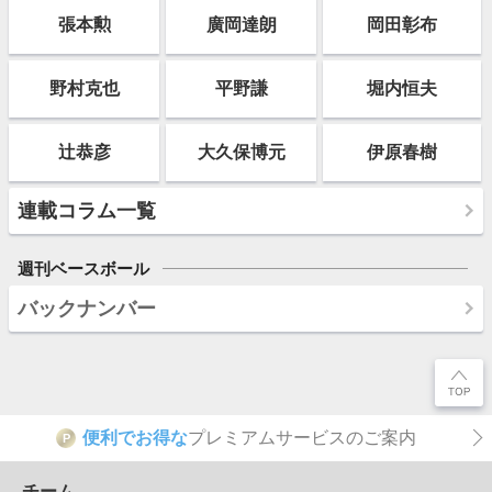
張本勲
廣岡達朗
岡田彰布
野村克也
平野謙
堀内恒夫
辻恭彦
大久保博元
伊原春樹
連載コラム一覧
週刊ベースボール
バックナンバー
便利でお得な
プレミアムサービスのご案内
P
チーム