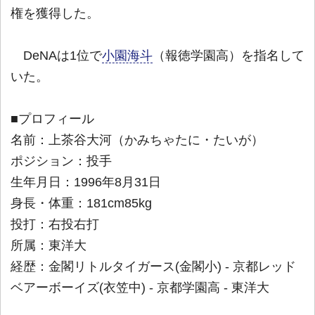
権を獲得した。
DeNAは1位で
小園海斗
（報徳学園高）を指名して
いた。
■プロフィール
名前：上茶谷大河（かみちゃたに・たいが）
ポジション：投手
生年月日：1996年8月31日
身長・体重：181cm85kg
投打：右投右打
所属：東洋大
経歴：金閣リトルタイガース(金閣小) - 京都レッド
ベアーボーイズ(衣笠中) - 京都学園高 - 東洋大