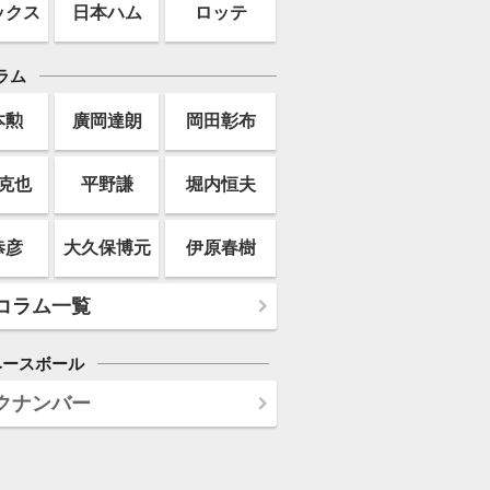
ックス
日本ハム
ロッテ
ラム
本勲
廣岡達朗
岡田彰布
克也
平野謙
堀内恒夫
恭彦
大久保博元
伊原春樹
コラム一覧
ベースボール
クナンバー