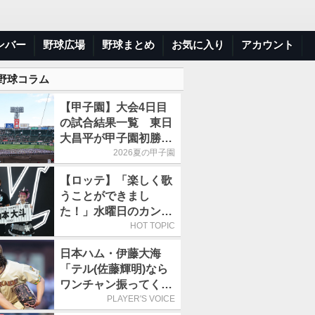
ンバー
野球広場
野球まとめ
お気に入り
アカウント
 野球コラム
【甲子園】大会4日目
の試合結果一覧 東日
大昌平が甲子園初勝
利、青森山田は1点差
2026夏の甲子園
で逃げ切り
【ロッテ】「楽しく歌
うことができまし
た！」水曜日のカンパ
ネラ、8月8日のオリッ
HOT TOPIC
クス戦(ZOZOマリン)
日本ハム・伊藤大海
に来場
「テル(佐藤輝明)なら
ワンチャン振ってくれ
るかなと思って超スロ
PLAYER'S VOICE