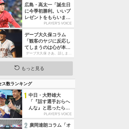
ーカーブを投げまし
広島・高太一「誕生日
た」／魔球
に今季初勝利。いいプ
レゼントをもらいまし
た」／バースデー星
PLAYER'S VOICE
デーブ大久保コラム
「観客のヤジに反応し
てしまうのは心が本当
に純粋だからなので
デーブ大久保 さあ、話しまし
ょう！
す」
もっと見る
セス数ランキング
1
中日・大野雄大
「『話す選手おらへ
んな』と思ったら坂
本勇人が来た！」／
PLAYER'S VOICE
オールスター
2
廣岡達朗コラム「オ