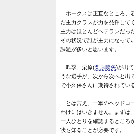
ホークスは正直なところ、若
だ主力クラスが力を発揮して
主力はほとんどベテランだった
その状況で誰が主力になって
課題が多いと思います。
昨季、栗原(
栗原陵矢
)が出
うな選手が、次から次へと出
で小久保さんに期待されてい
とは言え、一軍のヘッドコー
わけにはいきません。まずは
一人ひとりを確認するところ
状を知ることが必要です。