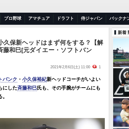
プロ野球
アマチュア
ドラフト
侍ジャパン
バックナ
新着
小久保新ヘッドはまず何をする？【解
斉藤和巳[元ダイエー・ソフトバン
2021年2月6日(土) 11:00
1
トバンク
・
小久保裕紀
新ヘッドコーチがいよい
もにした
斉藤和巳
氏も、その手腕がチームにも
る。