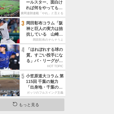
ールスター、面白け
れば何をやってもい
いという発想は大間
廣岡達朗連載「やれ」と言える信念
違い」
3
岡田彰布コラム「阪
神と巨人の実力は拮
抗している 山崎、
小笠原の存在は大き
岡田彰布のそらそうよ
い」
4
「ほれぼれする球の
質。すごい投手にな
る」パ・リーグが驚
いた「中日の左腕」
HOT TOPIC
は
5
小笠原道大コラム 第
115回 千葉の魅力
「出身地・千葉の話
の続き。昔から野球
ガッツのフルスイング主義
熱の高い土地柄で
す」
もっと見る