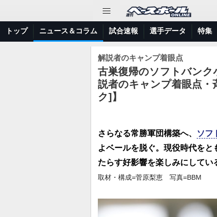
トップ
ニュース＆コラム
試合速報
選手データ
特集
解説者のキャンプ着眼点
古巣復帰のソフトバンク
説者のキャンプ着眼点・
ク]】
さらなる常勝軍団構築へ、
ソフ
よベールを脱ぐ。現役時代をと
たらす好影響を楽しみにしてい
取材・構成=菅原梨恵 写真=BBM