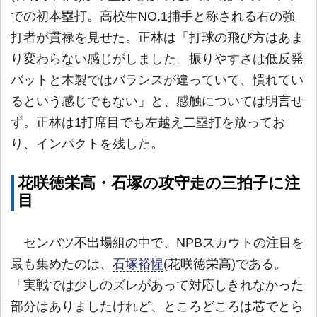
での初本塁打。高校生NO.1捕手と称される右の強
打者が貫禄を見せた。正林は「打球の飛び方はあま
り変わらない感じがしました。振りやすさは低反発
バットと木製ではバランスが違っていて、慣れてい
るという感じでもない」と、感触については明言せ
ず。正林は1打席目でも左越え二塁打を放ってお
り、インパクトを残した。
花咲徳栄高・石塚の攻守走の三拍子に注
目
センバツ不出場組の中で、NPBスカウトの注目を
最も集めたのは、
石塚裕惺
(花咲徳栄高)である。
「実戦では少しのズレがあって対応しきれなかった
部分はありましたけれど、ところどころは芯でとら