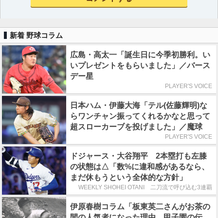
新着 野球コラム
広島・高太一「誕生日に今季初勝利。い
いプレゼントをもらいました」／バース
デー星
PLAYER'S VOICE
日本ハム・伊藤大海「テル(佐藤輝明)な
らワンチャン振ってくれるかなと思って
超スローカーブを投げました」／魔球
PLAYER'S VOICE
ドジャース・大谷翔平 2本塁打も左膝
の状態は△「数%に違和感があるなら、
まだ休もうという全体的な方針」
WEEKLY SHOHEI OTANI 二刀流で呼び込む3連覇
伊原春樹コラム「板東英二さんがお茶の
間の人気者になった理由 甲子園の伝