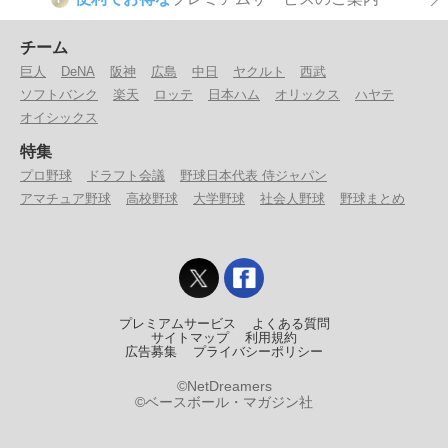
チーム
巨人
DeNA
阪神
広島
中日
ヤクルト
西武
ソフトバンク
楽天
ロッテ
日本ハム
オリックス
ハヤテ
オイシックス
特集
プロ野球
ドラフト会議
野球日本代表 侍ジャパン
アマチュア野球
高校野球
大学野球
社会人野球
野球まとめ
プレミアムサービス
よくある質問
サイトマップ
利用規約
広告募集
プライバシーポリシー
©NetDreamers
©ベースボール・マガジン社