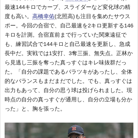
最速144キロでカーブ、スライダーなど変化球の精
度も高い。
高橋幸佑
(北照高)も注目を集めたサウス
ポー。今回の合宿で、自己最速を2キロ更新する146
キロを計測。合宿直前まで行っていた関東遠征で
も、練習試合で144キロと自己最速を更新し、急成
長中だ。実戦では1安打、3奪三振、無失点。正林か
ら見逃し三振を奪った真っすぐはキレ味抜群だっ
た。「自分の課題であるバラツキがあったし、全体
的なバランスもまだまだでした。でも、真っすぐは
出力もあって、自分の思う球は投げられました。現
時点の自分の真っすぐが通用し、自分の立場も分か
った」と、胸を張った。