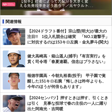
関連情報
【2024ドラフト番付】宗山塁(明大)が最大の
注目!! 1位入札競合は確実 「NO.1遊撃手」
に対抗するのは153キロ左腕・金丸夢斗(関大)
健大高崎高・箱山遥人(捕手)『有言実行』を
貫く司令塔「春夏連覇。信念はブラさない」
報徳学園高・今朝丸裕喜(投手) 甲子園で覚
醒した151キロ右腕「悔しさは昨年よりも、
今年のほうが何倍もあります」
【2024センバツ】押すときは押す、引くとき
は引く 見事な投球で春の主役の一人に躍り
出た阿南光・吉岡暖