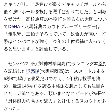
とキッパリ。「足運びが良くてキャッチボールから
低く強いボールを投げる選手ばかりでした」と刺激
を受けた。高校通算20本塁打を誇る右の大砲につい
て
DeNA
・八馬幹典スカウトグループリーダーは
「走攻守、三拍子そろっていて、総合力が高い。打
撃はインパクトが強く、今年の上位候補に入ってく
ると思います」と評価している。
センバツ2回戦(対神村学園高)でランニング本塁打
を記録した
境亮陽
(大阪桐蔭高)は、50メートル走を
5秒8で駆ける俊足だけでなく、1年秋は投手を務
め、最速146キロを誇る本格派右腕としても注目さ
れた二刀流でもある。類いまれなスピードが特長で
「身体能力の高さが魅力」と評価するスカウトが多
かった。