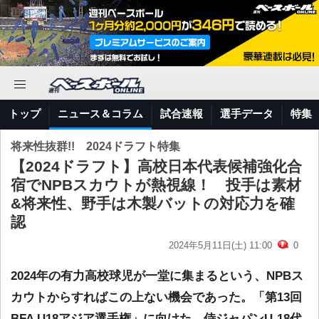
トップ
ニュース＆コラム
試合速報
選手データ
特集
将来性抜群!! 2024ドラフト特集
【2024ドラフト】高校日本代表候補強化合
宿でNPBスカウトが熱視線！ 投手は素材
&将来性、野手は木製バットの対応力を確
認
2024年5月11日(土) 11:00
0
2024年の有力高校球児が一堂に集まるという、NPBス
カウトからすればこの上ない機会であった。「第13回
BFA U18アジア選手権」に向けた、侍ジャパンU-18代