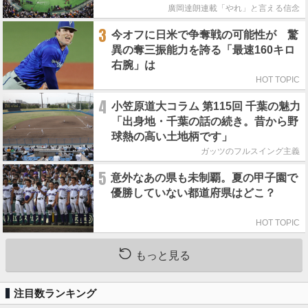
廣岡達朗連載「やれ」と言える信念
3
今オフに日米で争奪戦の可能性が 驚
異の奪三振能力を誇る「最速160キロ
右腕」は
HOT TOPIC
4
小笠原道大コラム 第115回 千葉の魅力
「出身地・千葉の話の続き。昔から野
球熱の高い土地柄です」
ガッツのフルスイング主義
5
意外なあの県も未制覇。夏の甲子園で
優勝していない都道府県はどこ？
HOT TOPIC
もっと見る
注目数ランキング