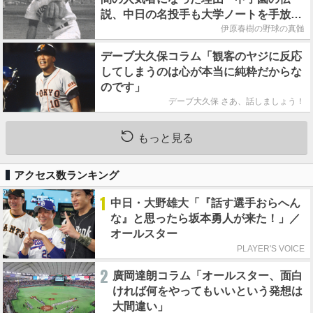
説、中日の名投手も大学ノートを手放さ
なかった」
伊原春樹の野球の真髄
デーブ大久保コラム「観客のヤジに反応
してしまうのは心が本当に純粋だからな
のです」
デーブ大久保 さあ、話しましょう！
もっと見る
アクセス数ランキング
1
中日・大野雄大「『話す選手おらへん
な』と思ったら坂本勇人が来た！」／
オールスター
PLAYER'S VOICE
2
廣岡達朗コラム「オールスター、面白
ければ何をやってもいいという発想は
大間違い」