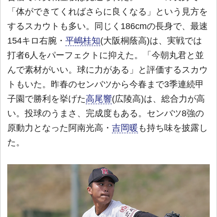
「体ができてくればさらに良くなる」という見方を
するスカウトも多い。同じく186cmの長身で、最速
154キロ右腕・
平嶋桂知
(大阪桐蔭高)は、実戦では
打者6人をパーフェクトに抑えた。「今朝丸君と並
んで素材がいい。球に力がある」と評価するスカウ
トもいた。昨春のセンバツから今春まで3季連続甲
子園で勝利を挙げた
高尾響
(広陵高)は、総合力が高
い。投球のうまさ、完成度もある。センバツ8強の
原動力となった阿南光高・
吉岡暖
も持ち味を披露し
た。