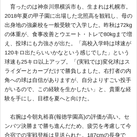
育ったのは神奈川県横浜市も、生まれは札幌市。
2018年夏の甲子園に出場した北照高を観戦し、母の
出身地の強豪校を一般受験で入学した。昨秋は72kg
の体重が、食事改善とウエート・トレで80kgまで増
え、投球にも力強さが出た。「高校入学時は球速が
120キロ出たらいいかなという感じでした」という
球速も25キロ以上アップ。「(実戦では)変化球はス
ライダーとカーブだけで勝負しました。右打者の内
角への球は自信がありますが、自分よりすごい投手
がいるので、この経験を生かしたい」と、貴重な経
験を手にし、目標を夏へと向けた。
右腕は今朝丸裕喜(報徳学園高)の評価が高い。セ
ンバツ決勝まで勝ち進んだため、疲労を考慮して今
合宿での実戦登板は見送られた。187cmの長身で