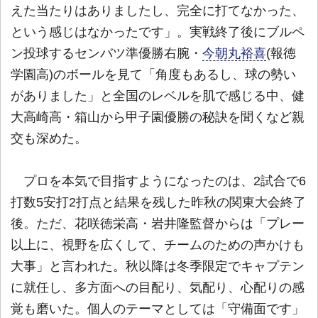
えた当たりはありましたし、完全に打てなかった、
という感じはなかったです」。実戦終了後にブルペ
ン投球するセンバツ準優勝右腕・
今朝丸裕喜
(報徳
学園高)のボールを見て「角度もあるし、球の勢い
がありました」と全国のレベルを肌で感じる中、健
大高崎高・箱山から甲子園優勝の秘訣を聞くなど親
交も深めた。
プロを本気で目指すようになったのは、2試合で6
打数5安打2打点と結果を残した昨秋の関東大会終了
後。ただ、花咲徳栄高・岩井隆監督からは「プレー
以上に、視野を広くして、チームのための声かけも
大事」と言われた。秋以降は冬季限定でキャプテン
に就任し、多方面への目配り、気配り、心配りの感
覚も磨いた。個人のテーマとしては「守備面です」