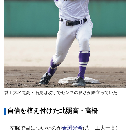
愛工大名電高・石見は攻守でセンスの良さが際立っていた
自信を植え付けた北照高・高橋
左腕で目についたのが
金渕光希
(八戸工大一高)。