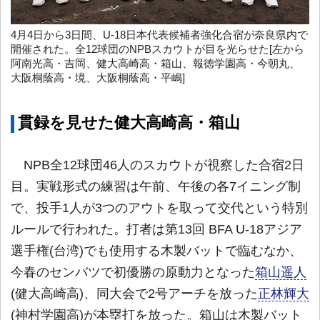
4月4日から3日間、U-18日本代表候補者強化合宿が奈良県内で
開催された。全12球団のNPBスカウトが目を光らせた[左から
阿南光高・吉岡、健大高崎高・箱山、報徳学園高・今朝丸、
大阪桐蔭高・境、大阪桐蔭高・平嶋]
貫録を見せた健大高崎高・箱山
NPB全12球団46人のスカウトが視察した合宿2日
目。実戦形式の練習は午前、午後の各7イニング制
で、投手1人が3つのアウトを取って交代という特別
ルールで行われた。打者は第13回 BFA U-18アジア
選手権(台湾)でも使用する木製バットで臨むなか、
今春のセンバツで初優勝の原動力となった
箱山遥人
(健大高崎高)、同大会で2号アーチを放った
正林輝大
(神村学園高)が本塁打を放った。箱山は木製バット