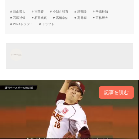
箱山遥人
吉岡暖
今朝丸裕喜
境亮陽
平嶋桂知
石塚裕惺
石見颯真
高橋幸佑
高尾響
正林輝大
2024ドラフト
ドラフト
記事を読む