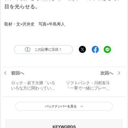
目を光らせる。
取材・文=沢井史 写真=牛島寿人
この記事に注目！
前回へ
次回へ
ロッテ・岩下大輝「いろ
ソフトバンク・川村友斗
いろな方に関わっていた
「一軍で一緒にプレーさ
だいた。ありがとうござ
せてもらうようになっ
いますと伝えたいです」
て、あらためて考えてみ
／復帰
たら近藤健介さんすごい
バックナンバーを見る
なと」／あこがれの選手
KEYWORDS