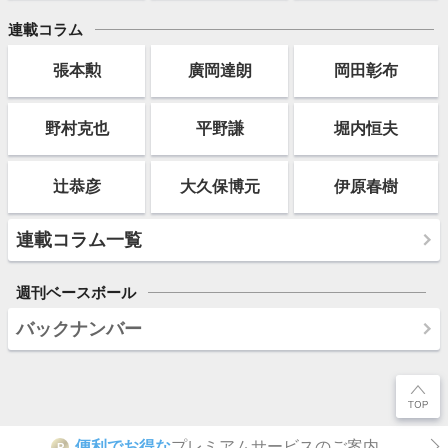
連載コラム
張本勲
廣岡達朗
岡田彰布
野村克也
平野謙
堀内恒夫
辻恭彦
大久保博元
伊原春樹
連載コラム一覧
週刊ベースボール
バックナンバー
便利でお得な
プレミアムサービスのご案内
P