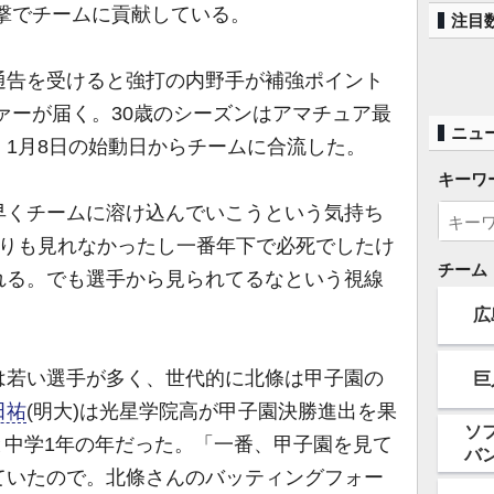
打撃でチームに貢献している。
注目
告を受けると強打の内野手が補強ポイント
ファーが届く。30歳のシーズンはアマチュア最
ニュ
1月8日の始動日からチームに合流した。
キーワ
早くチームに溶け込んでいこうという気持ち
周りも見れなかったし一番年下で必死でしたけ
チーム
れる。でも選手から見られてるなという視線
」
広
若い選手が多く、世代的に北條は甲子園の
巨
田祐
(明大)は光星学院高が甲子園決勝進出を果
ソ
年と中学1年の年だった。「一番、甲子園を見て
バ
ていたので。北條さんのバッティングフォー