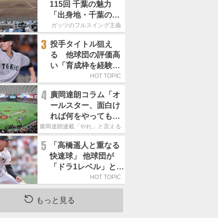
115回 千葉の魅力
「出身地・千葉の話
の続き。昔から野球
ガッツのフルスイング主義
熱の高い土地柄で
3
投手タイトル狙え
す」
る 他球団の評価高
い「育成枠を経験し
た巨人の左腕」は
HOT TOPIC
4
廣岡達朗コラム「オ
ールスター、面白け
れば何をやってもい
いという発想は大間
廣岡達朗連載「やれ」と言える信念
違い」
5
「高橋遥人と重なる
快速球」 他球団が
「ドラ1レベル」と評
する巨人の左腕は
HOT TOPIC
もっと見る