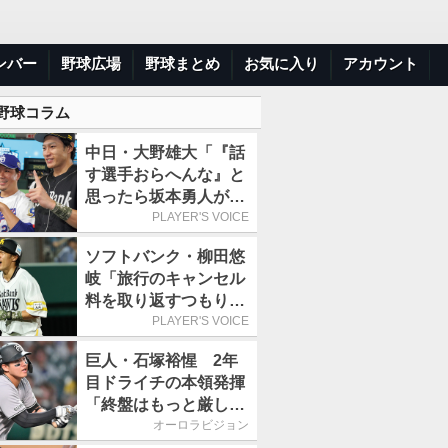
ンバー
野球広場
野球まとめ
お気に入り
アカウント
 野球コラム
中日・大野雄大「『話
す選手おらへんな』と
思ったら坂本勇人が来
た！」／オールスター
PLAYER'S VOICE
ソフトバンク・柳田悠
岐「旅行のキャンセル
料を取り返すつもりで
出場しました(笑)」／
PLAYER'S VOICE
オールスター
巨人・石塚裕惺 2年
目ドライチの本領発揮
「終盤はもっと厳しい
戦いが続いていく。チ
オーロラビジョン