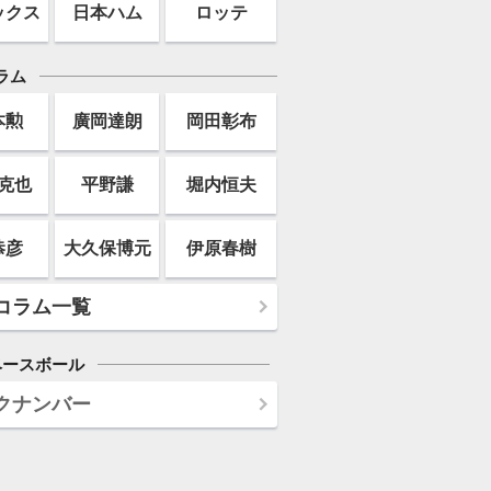
ックス
日本ハム
ロッテ
ラム
本勲
廣岡達朗
岡田彰布
克也
平野謙
堀内恒夫
恭彦
大久保博元
伊原春樹
コラム一覧
ベースボール
クナンバー