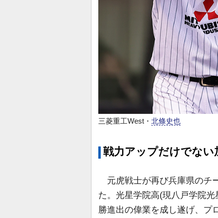
三菱重工West・
北條史也
戦力アップだけでない
元虎戦士が再び兵庫県のチー
た。光星学院高(現八戸学院光
勝進出の偉業を成し遂げ、プロ