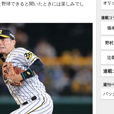
オリ
と野球できると聞いたときには楽しみでし
連載コ
張
野村
辻
連載
週刊
バッ