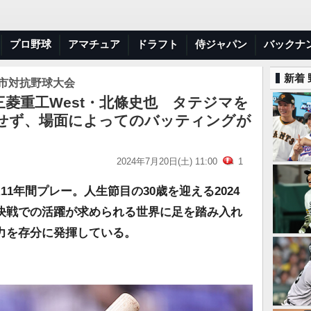
プロ野球
アマチュア
ドラフト
侍ジャパン
バックナ
新着
都市対抗野球大会
N＞三菱重工West・北條史也 タテジマを
せず、場面によってのバッティングが
2024年7月20日(土) 11:00
1
11年間プレー。人生節目の30歳を迎える2024
決戦での活躍が求められる世界に足を踏み入れ
力を存分に発揮している。