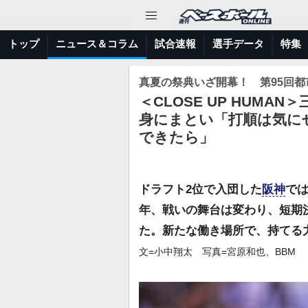
トップ
ニュース＆コラム
試合速報
選手データ
特集
真夏の祭典いざ開幕！ 第95回
＜CLOSE UP HUMA
身にまとい「打順は気に
できたら」
ドラフト2位で入団した
阪神
では
年、戦いの舞台は変わり、短期
た。新たな働き場所で、持てる
文=小中翔太 写真=宮原和也、BBM