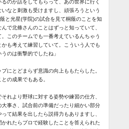
いるのか話をしてもらって、あの世界に行く
ないなと刺激も受けますし、頑張ろうという
桐蔭と光星(学院)の試合を見て桐蔭のことを知
なんで北條さんのことはずっと知っていて、
て。このチームでも一番考えているんちゃう
とかも考えて練習していて。こういう人でも
いうのは衝撃的でしたね」
プにとどまらず意識の向上ももたらした。
ことの成果でもある。
でそれより野球に対する姿勢や練習の仕方、
の大事さ、試合前の準備だったり細かい部分
やって結果を出したら説得力もありますし、
聞かれたらプロで経験したことを答えられた