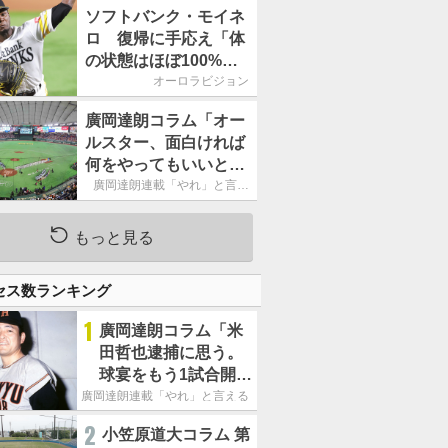
ームの力になれるよう
ソフトバンク・モイネ
に」／後半戦に息巻
ロ 復帰に手応え「体
く！
の状態はほぼ100%」
／後半戦に息巻く！
オーロラビジョン
廣岡達朗コラム「オー
ルスター、面白ければ
何をやってもいいとい
う発想は大間違い」
廣岡達朗連載「やれ」と言え
る信念
もっと見る
セス数ランキング
1
廣岡達朗コラム「米
田哲也逮捕に思う。
球宴をもう1試合開催
でOB救済を」
廣岡達朗連載「やれ」と言える信念
2
小笠原道大コラム 第