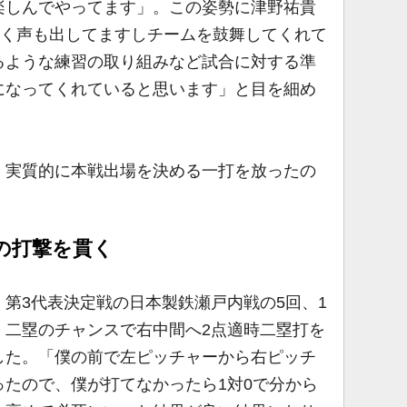
楽しんでやってます」。この姿勢に津野祐貴
よく声も出してますしチームを鼓舞してくれて
るような練習の取り組みなど試合に対する準
になってくれていると思います」と目を細め
実質的に本戦出場を決める一打を放ったの
の打撃を貫く
第3代表決定戦の日本製鉄瀬戸内戦の5回、1
、二塁のチャンスで右中間へ2点適時二塁打を
した。「僕の前で左ピッチャーから右ピッチ
たので、僕が打てなかったら1対0で分から