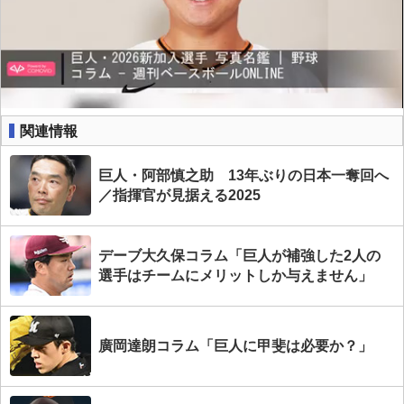
関連情報
巨人・阿部慎之助 13年ぶりの日本一奪回へ
／指揮官が見据える2025
デーブ大久保コラム「巨人が補強した2人の
選手はチームにメリットしか与えません」
廣岡達朗コラム「巨人に甲斐は必要か？」