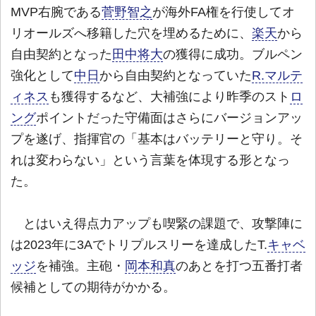
MVP右腕である
菅野智之
が海外FA権を行使してオ
リオールズへ移籍した穴を埋めるために、
楽天
から
自由契約となった
田中将大
の獲得に成功。ブルペン
強化として
中日
から自由契約となっていた
R.マルテ
ィネス
も獲得するなど、大補強により昨季のスト
ロ
ング
ポイントだった守備面はさらにバージョンアッ
プを遂げ、指揮官の「基本はバッテリーと守り。そ
れは変わらない」という言葉を体現する形となっ
た。
とはいえ得点力アップも喫緊の課題で、攻撃陣に
は2023年に3Aでトリプルスリーを達成したT.
キャベ
ッジ
を補強。主砲・
岡本和真
のあとを打つ五番打者
候補としての期待がかかる。