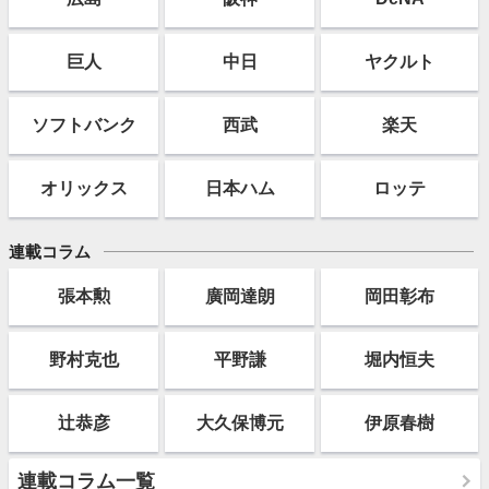
巨人
中日
ヤクルト
ソフト
バンク
西武
楽天
オリックス
日本ハム
ロッテ
連載コラム
張本勲
廣岡達朗
岡田彰布
野村克也
平野謙
堀内恒夫
辻恭彦
大久保博元
伊原春樹
連載コラム一覧