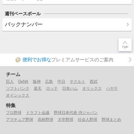
週刊ベースボール
バックナンバー
便利でお得な
プレミアムサービスのご案内
P
チーム
巨人
DeNA
阪神
広島
中日
ヤクルト
西武
ソフトバンク
楽天
ロッテ
日本ハム
オリックス
ハヤテ
オイシックス
特集
プロ野球
ドラフト会議
野球日本代表 侍ジャパン
アマチュア野球
高校野球
大学野球
社会人野球
野球まとめ