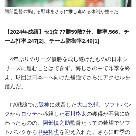
阿部監督の掲げる野球をさらに推し進める体制が整った
【2024年成績】セ1位 77勝59敗7分、勝率.566、チ
ーム打率.247[2]、チーム防御率2.49[1]
4年ぶりのリーグ優勝を成し遂げたものの日本シ
リーズに進むことはできず。悔しさの中で昨季を終
え、球団は日本一へ向けた補強でさらにアクセルを
踏んだ。
FA戦線では
阪神
に残留した
大山悠輔
、
ソフトバン
ク
から
ロッテ
へ移籍した
石川柊太
の獲得が不発に終
わったものの、
阿部慎之助
監督たっての希望でソフ
トバンクから
甲斐拓也
を迎え入れた。さらに昨季の