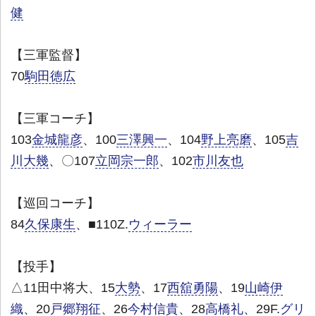
健
【三軍監督】
70
駒田徳広
【三軍コーチ】
103
金城龍彦
、100
三澤興一
、104
野上亮磨
、105
吉
川大幾
、〇107
立岡宗一郎
、102
市川友也
【巡回コーチ】
84
久保康生
、■110Z.
ウィーラー
【投手】
△11田中将大、15
大勢
、17
西舘勇陽
、19
山崎伊
織
、20
戸郷翔征
、26
今村信貴
、28
高橋礼
、29F.
グリ