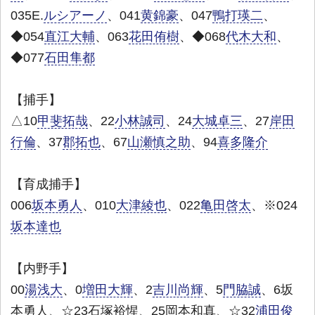
035E.
ルシアーノ
、041
黄錦豪
、047
鴨打瑛二
、
◆054
直江大輔
、063
花田侑樹
、◆068
代木大和
、
◆077
石田隼都
【捕手】
△10
甲斐拓哉
、22
小林誠司
、24
大城卓三
、27
岸田
行倫
、37
郡拓也
、67
山瀬慎之助
、94
喜多隆介
【育成捕手】
006
坂本勇人
、010
大津綾也
、022
亀田啓太
、※024
坂本達也
【内野手】
00
湯浅大
、0
増田大輝
、2
吉川尚輝
、5
門脇誠
、6坂
本勇人、☆23石塚裕惺、25岡本和真、☆32
浦田俊