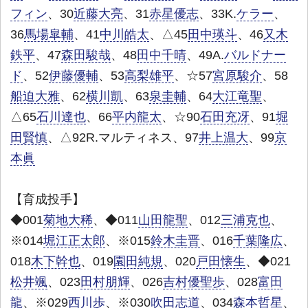
フィン
、30
近藤大亮
、31
赤星優志
、33K.
ケラー
、
36
馬場皐輔
、41
中川皓太
、△45
田中瑛斗
、46
又木
鉄平
、47
森田駿哉
、48
田中千晴
、49A.
バルドナー
ド
、52
伊藤優輔
、53
高梨雄平
、☆57
宮原駿介
、58
船迫大雅
、62
横川凱
、63
泉圭輔
、64
大江竜聖
、
△65
石川達也
、66
平内龍太
、☆90
石田充冴
、91
堀
田賢慎
、△92R.マルティネス、97
井上温大
、99
京
本眞
【育成投手】
◆001
菊地大稀
、◆011
山田龍聖
、012
三浦克也
、
※014
堀江正太郎
、※015
鈴木圭晋
、016
千葉隆広
、
018
木下幹也
、019
園田純規
、020
戸田懐生
、◆021
松井颯
、023
田村朋輝
、026
吉村優聖歩
、028
富田
龍
、※029
西川歩
、※030
吹田志道
、034
森本哲星
、