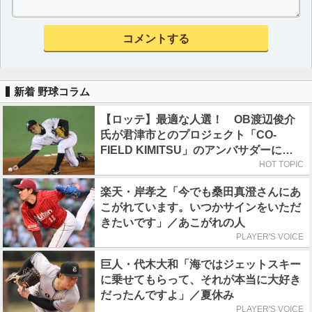
新着 野球コラム
【ロッテ】最適な人選！ OB渡辺俊介
氏が君津市とのプロジェクト「CO-
FIELD KIMITSU」のアンバサダーに就
任
HOT TOPIC
楽天・岸孝之「今でも桑田真澄さんにあ
こがれています。いつかサインをいただ
きたいです」／あこがれの人
PLAYER'S VOICE
巨人・代木大和「海ではジェットスキー
に乗せてもらって、それが本当に大好き
だったんですよ」／夏休み
PLAYER'S VOICE