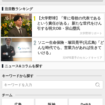
注目数ランキング
1
【大学野球】「常に母校の代表である
という責任がある」 新たな世代をけん
引する明大OB・宗山塁氏
大学野球リポート
2
ソニー生命保険・塚田晃平(元広島)「ど
んな時代でも、営業力があれば生きて
いける」
元NPB選手のセカンドキャリア
ニュース&コラムを探す
キーワードから探す
チーム
広島
阪神
DeNA