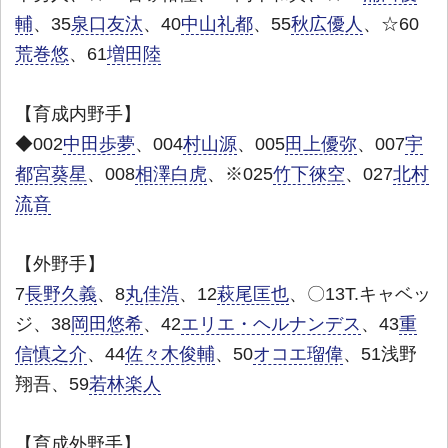
輔
、35
泉口友汰
、40
中山礼都
、55
秋広優人
、☆60
荒巻悠
、61
増田陸
【育成内野手】
◆002
中田歩夢
、004
村山源
、005
田上優弥
、007
宇
都宮葵星
、008
相澤白虎
、※025
竹下徠空
、027
北村
流音
【外野手】
7
長野久義
、8
丸佳浩
、12
萩尾匡也
、〇13T.キャベッ
ジ、38
岡田悠希
、42
エリエ・ヘルナンデス
、43
重
信慎之介
、44
佐々木俊輔
、50
オコエ瑠偉
、51浅野
翔吾、59
若林楽人
【育成外野手】