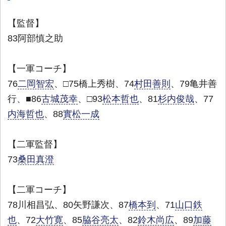
【監督】
83阿部慎之助
【一軍コーチ】
76
二岡智宏
、□75橋上秀樹、74
村田善則
、79亀井善
行、■86
古城茂幸
、□93
松本哲也
、81
杉内俊哉
、77
内海哲也
、88
實松一成
【二軍監督】
73
桑田真澄
【二軍コーチ】
78川相昌弘、80矢野謙次、87
橋本到
、71
山口鉄
也
、72
大竹寛
、85
脇谷亮太
、82
鈴木尚広
、89
加藤