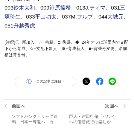
003
鈴木大和
、009
笹原操希
、013J.
ティマ
、031
三
塚琉生
、033
平山功太
、037M.
フルプ
、044
大城元
、
051
舟越秀虎
[注釈]〇=新加入、△=移籍、□=復帰、◆=24年オフに球団内で支配
下から育成、☆=支配下新人、※=育成新人、■=背番号変更、名前
横は背番号。
この記事に注目！
前回へ
次回へ
ソフトバンク・リーグ連
巨人・岸田行倫「ハワイ
覇、日本一奪還へ カギ
への優勝旅行は楽しかっ
となる投手力はきっちり
たです。来年はよりいっ
強化【2025最新メンバー
そう頑張ろうという気持