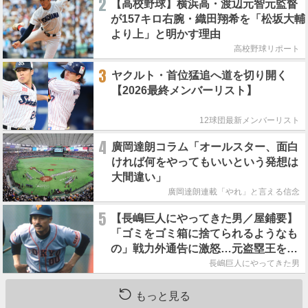
2
【高校野球】横浜高・渡辺元智元監督
が157キロ右腕・織田翔希を「松坂大輔
より上」と明かす理由
高校野球リポート
3
ヤクルト・首位猛追へ道を切り開く
【2026最終メンバーリスト】
12球団最新メンバーリスト
4
廣岡達朗コラム「オールスター、面白
ければ何をやってもいいという発想は
大間違い」
廣岡達朗連載「やれ」と言える信念
5
【長嶋巨人にやってきた男／屋鋪要】
「ゴミをゴミ箱に捨てられるようなも
の」戦力外通告に激怒…元盗塁王を救
った長嶋茂雄の一本の電話
長嶋巨人にやってきた男
もっと見る