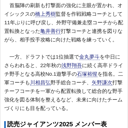
首脳陣の刷新も打撃面の強化に主眼が置かれ、オ
イシックスの
橋上秀樹
監督を作戦戦略コーチとして
11年ぶりに呼び戻し、外野守備兼走塁コーチから配
置転換となった
亀井善行
打撃コーチと連携を図りな
がら、相手投手攻略に向けた戦略を練っていく。
一方、ドラフトでは1位抽選で
金丸夢斗
を中日に
さらわれると、22年秋の
浅野翔吾
に続く高卒ドライ
チ野手となる高校No.1遊撃手の
石塚裕惺
を指名。二
軍コーチも
川相昌弘
野手総合コーチ、
矢野謙次
打撃
チーフコーチを一軍から配置転換して総合的な野手
強化を図る体制を整えるなど、未来に向けたチーム
づくりにも目を配っている。
読売ジャイアンツ2025 メンバー表