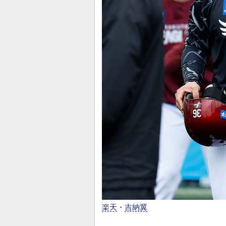
楽天
・
吉納翼