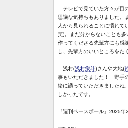
テレビで見ていた方々が目の
思議な気持ちもありました。
人から見られることに慣れて
笑)。まだ分からないことも
作ってくださる先輩方にも感
し、先輩方のいいところをた
浅村(
浅村栄斗
)さんや大地(
事もいただきました！ 野手の
緒に誘っていただきましたね
しかったです。
『週刊ベースボール』2025年2月