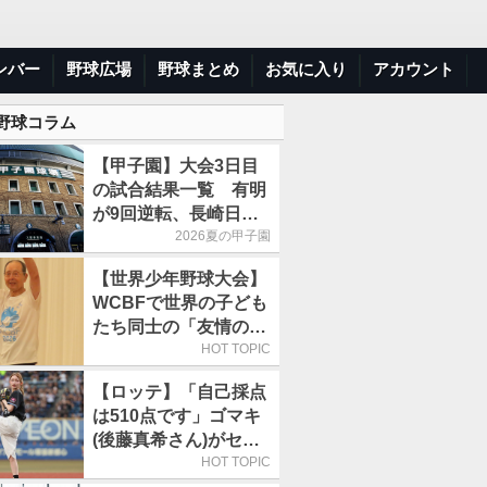
ンバー
野球広場
野球まとめ
お気に入り
アカウント
 野球コラム
【甲子園】大会3日目
の試合結果一覧 有明
が9回逆転、長崎日大
は15得点で大勝
2026夏の甲子園
【世界少年野球大会】
WCBFで世界の子ども
たち同士の「友情の
輪」が広がる理由
HOT TOPIC
【ロッテ】「自己採点
は510点です」ゴマキ
(後藤真希さん)がセレ
モニアルピッチ
HOT TOPIC