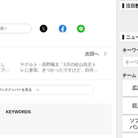
注目
注目！
ニュ
キーワ
次回へ
まし
ヤクルト・高野颯太「1月の松山自主ト
／プロ
レに参加。きつかったですけど、自分の
チーム
ためになりました」／初めてのオフシー
ズン
広
バックナンバーを見る
巨
KEYWORDS
ソ
バ