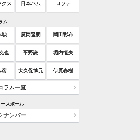
ックス
日本ハム
ロッテ
ラム
本勲
廣岡達朗
岡田彰布
克也
平野謙
堀内恒夫
恭彦
大久保博元
伊原春樹
コラム一覧
ベースボール
クナンバー