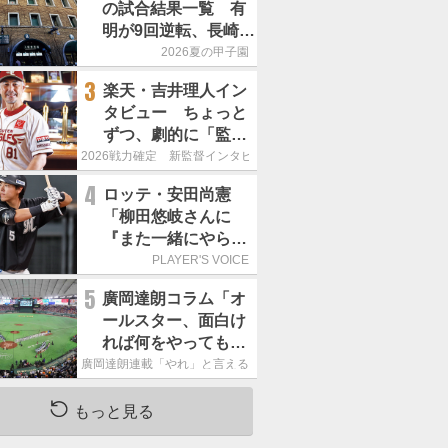
の試合結果一覧 有
明が9回逆転、長崎日
大は15得点で大勝
2026夏の甲子園
3
楽天・吉井理人イン
タビュー ちょっと
ずつ、劇的に「監督
が代わると何もかも
2026戦力確定 新監督インタビュー
が変わるというの
4
ロッテ・安田尚憲
は、チームにとって
「柳田悠岐さんに
良くないことなんで
『また一緒にやらせ
す」
てください』とお願
PLAYER'S VOICE
いしました」／自主
5
廣岡達朗コラム「オ
トレ
ールスター、面白け
れば何をやってもい
いという発想は大間
廣岡達朗連載「やれ」と言える信念
違い」
もっと見る