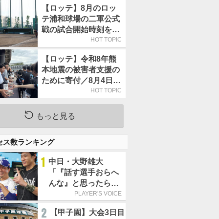
【ロッテ】8月のロッ
テ浦和球場の二軍公式
戦の試合開始時刻を午
前10時30分に変更
HOT TOPIC
【ロッテ】令和8年熊
本地震の被害者支援の
ために寄付／8月4日に
は選手たちが募金箱を
HOT TOPIC
持って球場に立つ
もっと見る
セス数ランキング
1
中日・大野雄大
「『話す選手おらへ
んな』と思ったら坂
本勇人が来た！」／
PLAYER'S VOICE
オールスター
2
【甲子園】大会3日目