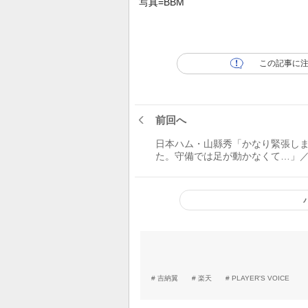
写真=BBM
この記事に
前回へ
日本ハム・山縣秀「かなり緊張し
た。守備では足が動かなくて…」
初実戦
吉納翼
楽天
PLAYER'S VOICE