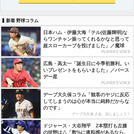
新着 野球コラム
日本ハム・伊藤大海「テル(佐藤輝明)な
らワンチャン振ってくれるかなと思って
超スローカーブを投げました」／魔球
PLAYER'S VOICE
広島・高太一「誕生日に今季初勝利。い
いプレゼントをもらいました」／バース
デー星
PLAYER'S VOICE
デーブ大久保コラム「観客のヤジに反応
してしまうのは心が本当に純粋だからな
のです」
デーブ大久保 さあ、話しましょう！
ドジャース・大谷翔平 2本塁打も左膝
の状態は△「数%に違和感があるなら、