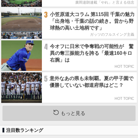
廣岡達朗連載「やれ」と言える信念
3
小笠原道大コラム 第115回 千葉の魅力
「出身地・千葉の話の続き。昔から野
球熱の高い土地柄です」
ガッツのフルスイング主義
4
今オフに日米で争奪戦の可能性が 驚
異の奪三振能力を誇る「最速160キロ
右腕」は
HOT TOPIC
5
意外なあの県も未制覇。夏の甲子園で
優勝していない都道府県はどこ？
HOT TOPIC
もっと見る
注目数ランキング