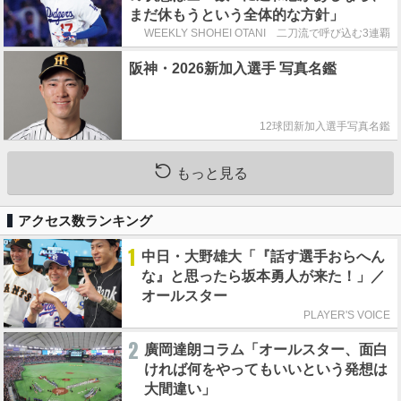
まだ休もうという全体的な方針」
WEEKLY SHOHEI OTANI 二刀流で呼び込む3連覇
阪神・2026新加入選手 写真名鑑
12球団新加入選手写真名鑑
もっと見る
アクセス数ランキング
1
中日・大野雄大「『話す選手おらへん
な』と思ったら坂本勇人が来た！」／
オールスター
PLAYER'S VOICE
2
廣岡達朗コラム「オールスター、面白
ければ何をやってもいいという発想は
大間違い」