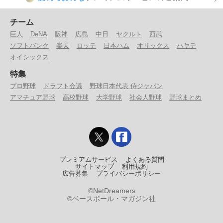
チーム
巨人
DeNA
阪神
広島
中日
ヤクルト
西武
ソフトバンク
楽天
ロッテ
日本ハム
オリックス
ハヤテ
オイシックス
特集
プロ野球
ドラフト会議
野球日本代表 侍ジャパン
アマチュア野球
高校野球
大学野球
社会人野球
野球まとめ
プレミアムサービス
よくある質問
サイトマップ
利用規約
広告募集
プライバシーポリシー
©NetDreamers
©ベースボール・マガジン社