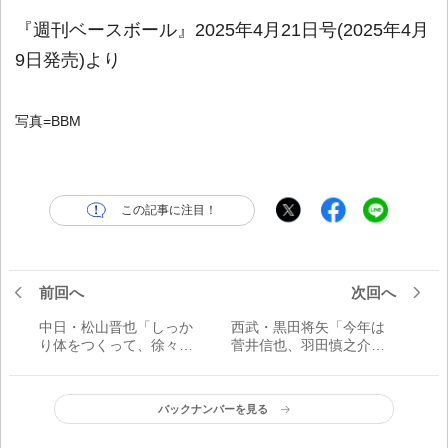
『週刊ベースボール』2025年4月21日号(2025年4月
9日発売)より
写真=BBM
この記事に注目！
前回へ
次回へ
中日・松山晋也「しっか
西武・黒田将矢「今年は
り体をつくって、徐々に
菅井信也、羽田慎之介の
絞ろうというプラン。気
同級生2人よりも一歩、二
を使ったのは食事面で
歩前に出られるようにし
す」／ダイエット
たいです！」／初の開幕
バックナンバーを見る
一軍