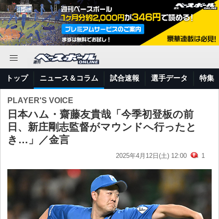
トップ
ニュース＆コラム
試合速報
選手データ
特集
PLAYER'S VOICE
日本ハム・齋藤友貴哉「今季初登板の前
日、新庄剛志監督がマウンドへ行ったと
き…」／金言
2025年4月12日(土) 12:00
1