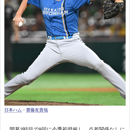
日本ハム
・
齋藤友貴哉
開幕3戦目で9回に今季初登板し、点差関係なしに