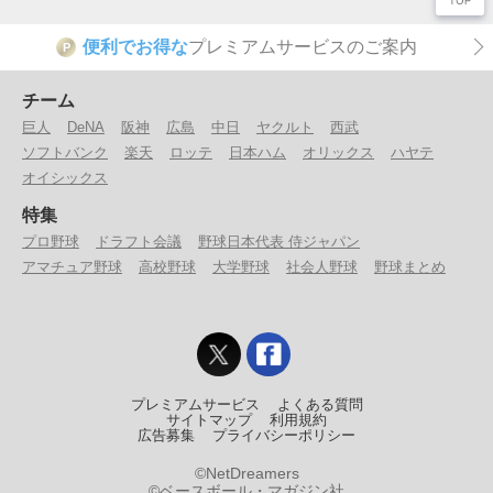
便利でお得な
プレミアムサービスのご案内
P
チーム
巨人
DeNA
阪神
広島
中日
ヤクルト
西武
ソフトバンク
楽天
ロッテ
日本ハム
オリックス
ハヤテ
オイシックス
特集
プロ野球
ドラフト会議
野球日本代表 侍ジャパン
アマチュア野球
高校野球
大学野球
社会人野球
野球まとめ
プレミアムサービス
よくある質問
サイトマップ
利用規約
広告募集
プライバシーポリシー
©NetDreamers
©ベースボール・マガジン社