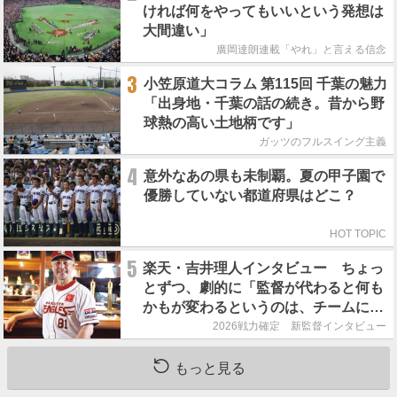
ければ何をやってもいいという発想は
大間違い」
廣岡達朗連載「やれ」と言える信念
3
小笠原道大コラム 第115回 千葉の魅力
「出身地・千葉の話の続き。昔から野
球熱の高い土地柄です」
ガッツのフルスイング主義
4
意外なあの県も未制覇。夏の甲子園で
優勝していない都道府県はどこ？
HOT TOPIC
5
楽天・吉井理人インタビュー ちょっ
とずつ、劇的に「監督が代わると何も
かもが変わるというのは、チームにと
って良くないことなんです」
2026戦力確定 新監督インタビュー
もっと見る