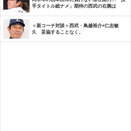
手タイトル総ナメ」期待の西武の右腕は
＜新コーチ対談＞西武・鳥越裕介×仁志敏
久 妥協することなく。