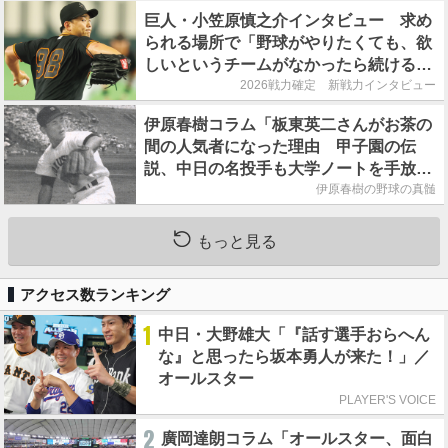
巨人・小笠原慎之介インタビュー 求め
られる場所で「野球がやりたくても、欲
しいというチームがなかったら続けるこ
とはできない」
2026戦力確定 新戦力インタビュー
伊原春樹コラム「板東英二さんがお茶の
間の人気者になった理由 甲子園の伝
説、中日の名投手も大学ノートを手放さ
なかった」
伊原春樹の野球の真髄
もっと見る
アクセス数ランキング
1
中日・大野雄大「『話す選手おらへん
な』と思ったら坂本勇人が来た！」／
オールスター
PLAYER'S VOICE
2
廣岡達朗コラム「オールスター、面白