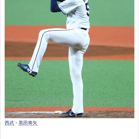
西武
・
黒田将矢