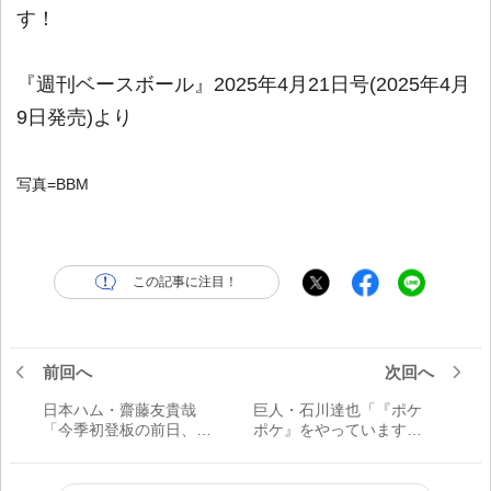
す！
『週刊ベースボール』2025年4月21日号(2025年4月
9日発売)より
写真=BBM
この記事に注目！
前回へ
次回へ
日本ハム・齋藤友貴哉
巨人・石川達也「『ポケ
「今季初登板の前日、新
ポケ』をやっています。
庄剛志監督がマウンドへ
田中瑛斗や堀田賢慎、大
行ったとき…」／金言
勢あたりと対戦している
んですけど…」／ゲーム