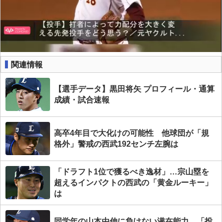
関連情報
【選手データ】黒田将矢 プロフィール・通算
成績・試合速報
高卒4年目で大化けの可能性 他球団が「規
格外」警戒の西武192センチ左腕は
「ドラフト1位で獲るべき逸材」…宗山塁を
超えるインパクトの西武の「黄金ルーキー」
は
同学年の山本由伸に負けない潜在能力…「投