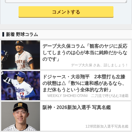
新着 野球コラム
デーブ大久保コラム「観客のヤジに反応
してしまうのは心が本当に純粋だからな
のです」
デーブ大久保 さあ、話しましょう！
ドジャース・大谷翔平 2本塁打も左膝
の状態は△「数%に違和感があるなら、
まだ休もうという全体的な方針」
WEEKLY SHOHEI OTANI 二刀流で呼び込む3連覇
阪神・2026新加入選手 写真名鑑
12球団新加入選手写真名鑑