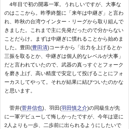
4年目で初の開幕一軍。うれしいですが、大事な
のはここから。昨季終盤に「来年は中継ぎ」と言わ
れ、昨秋の台湾ウインター・リーグから取り組んで
きました。これまで主に先発だったので分からない
ことだらけ。まずは中継ぎに慣れることから始めま
した。豊田(
豊田清
)コーチから「出力を上げるとか
三振を取るとか、中継ぎは個人的なレベルが大事」
だと言われていたので、武器の真っすぐとフォーク
を磨き上げ、高い精度で安定して投げることにフォ
ーカスしてやって。それが結果に結びついたのかな
と思います。
菅井(
菅井信也
)、羽田(
羽田慎之介
)の同級生が先
に一軍デビューして悔しかったですが、今年は逆に
2人よりも一歩、二歩前に出られるようにしたいで