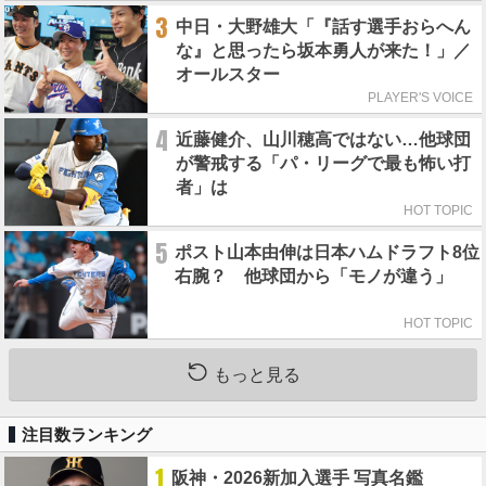
3
中日・大野雄大「『話す選手おらへん
な』と思ったら坂本勇人が来た！」／
オールスター
PLAYER'S VOICE
4
近藤健介、山川穂高ではない…他球団
が警戒する「パ・リーグで最も怖い打
者」は
HOT TOPIC
5
ポスト山本由伸は日本ハムドラフト8位
右腕？ 他球団から「モノが違う」
HOT TOPIC
もっと見る
注目数ランキング
1
阪神・2026新加入選手 写真名鑑