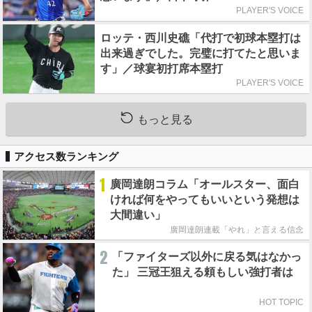
PLAYER'S VOICE
ロッテ・西川史礁「代打で初球本塁打は
出来過ぎでした。完璧に打てたと思いま
す」／球宴初打席本塁打
PLAYER'S VOICE
もっと見る
アクセス数ランキング
1
廣岡達朗コラム「オールスター、面白
ければ何をやってもいいという発想は
大間違い」
廣岡達朗連載「やれ」と言える信念
2
「ファイターズ以外に戻る気はなかっ
た」 三冠王狙える頼もしい強打者は
HOT TOPIC