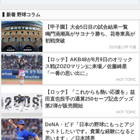
新着 野球コラム
【甲子園】大会5日目の試合結果一覧
鳴門渦潮高がサヨナラ勝ち、花巻東高が
初戦突破
2026夏の甲子園
【ロッテ】AKB48が8月9日のオリック
ス戦(ZOZOマリン)に来場／佐藤綺星
「一番の思い出に」
HOT TOPIC
【ロッテ】「これからも熱い応援を」益
田直也投手の通算250セーブ記念グッズ
第2弾が販売開始
HOT TOPIC
DeNA・ビド「日本の野球にもっとアジ
ャストしたいです。貴重な経験になると
思います」／日本球界