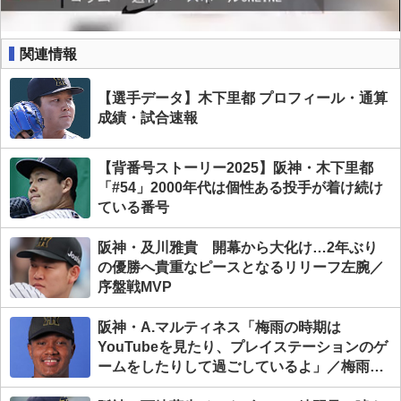
関連情報
【選手データ】木下里都 プロフィール・通算
成績・試合速報
【背番号ストーリー2025】阪神・木下里都
「#54」2000年代は個性ある投手が着け続け
ている番号
阪神・及川雅貴 開幕から大化け…2年ぶり
の優勝へ貴重なピースとなるリリーフ左腕／
序盤戦MVP
阪神・A.マルティネス「梅雨の時期は
YouTubeを見たり、プレイステーションのゲ
ームをしたりして過ごしているよ」／梅雨の
時期の楽しみは？