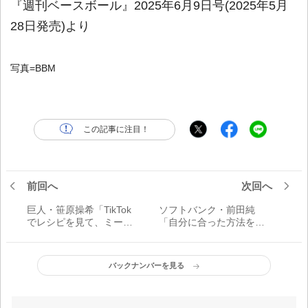
『週刊ベースボール』2025年6月9日号(2025年5月
28日発売)より
写真=BBM
この記事に注目！
前回へ
次回へ
巨人・笹原操希「TikTok
ソフトバンク・前田純
でレシピを見て、ミート
「自分に合った方法を、
ソースや、ジャーマンポ
いろいろと試している段
テトなんかを作っていま
階です」／先発調整法
したね」／料理
バックナンバーを見る