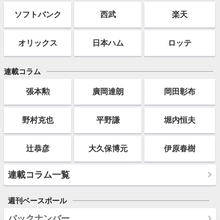
ソフト
バンク
西武
楽天
オリックス
日本ハム
ロッテ
連載コラム
張本勲
廣岡達朗
岡田彰布
野村克也
平野謙
堀内恒夫
辻恭彦
大久保博元
伊原春樹
連載コラム一覧
週刊ベースボール
バックナンバー