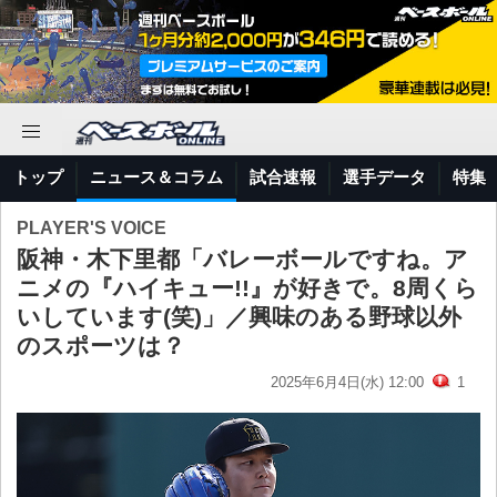
トップ
ニュース＆コラム
試合速報
選手データ
特集
PLAYER'S VOICE
阪神・木下里都「バレーボールですね。ア
ニメの『ハイキュー!!』が好きで。8周くら
いしています(笑)」／興味のある野球以外
のスポーツは？
2025年6月4日(水) 12:00
1