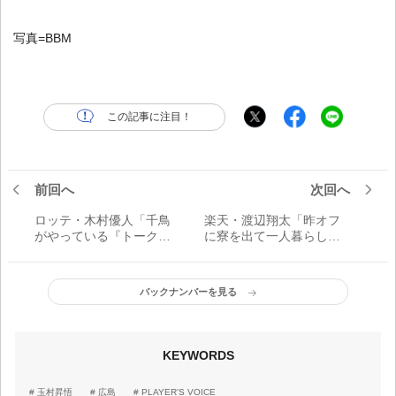
写真=BBM
この記事に注目！
前回へ
次回へ
ロッテ・木村優人「千鳥
楽天・渡辺翔太「昨オフ
がやっている『トークサ
に寮を出て一人暮らしを
バイバー！』が好きで、
しています。寂しいかな
あれより笑ったものはな
と不安でしたが、意外と
いです」／動画配信
大丈夫でした」／一人暮
バックナンバーを見る
らし
KEYWORDS
玉村昇悟
広島
PLAYER'S VOICE