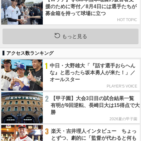
援のために寄付／8月4日には選手たちが
募金箱を持って球場に立つ
HOT TOPIC
もっと見る
アクセス数ランキング
1
中日・大野雄大「『話す選手おらへん
な』と思ったら坂本勇人が来た！」／
オールスター
PLAYER'S VOICE
2
【甲子園】大会3日目の試合結果一覧
有明が9回逆転、長崎日大は15得点で大
勝
2026夏の甲子園
3
楽天・吉井理人インタビュー ちょっ
とずつ、劇的に「監督が代わると何も