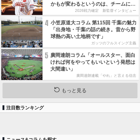
かもが変わるというのは、チームにと
って良くないことなんです」
2026戦力確定 新監督インタビュー
4
小笠原道大コラム 第115回 千葉の魅力
「出身地・千葉の話の続き。昔から野
球熱の高い土地柄です」
ガッツのフルスイング主義
5
廣岡達朗コラム「オールスター、面白
ければ何をやってもいいという発想は
大間違い」
廣岡達朗連載「やれ」と言える信念
もっと見る
注目数ランキング
ニュース&コラムを探す