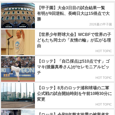
【甲子園】大会3日目の試合結果一覧
有明が9回逆転、長崎日大は15得点で大
勝
2026夏の甲子園
【世界少年野球大会】WCBFで世界の子
どもたち同士の「友情の輪」が広がる理
由
HOT TOPIC
【ロッテ】「自己採点は510点です」ゴ
マキ(後藤真希さん)がセレモニアルピッ
チ
HOT TOPIC
【ロッテ】8月のロッテ浦和球場の二軍
公式戦の試合開始時刻を午前10時30分に
変更
HOT TOPIC
【ロッテ】令和8年熊本地震の被害者支