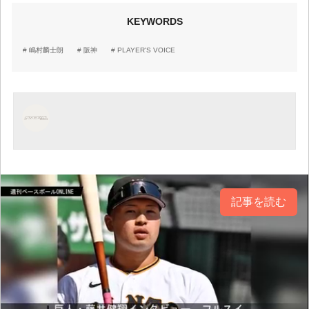
KEYWORDS
嶋村麟士朗
阪神
PLAYER'S VOICE
記事を読む