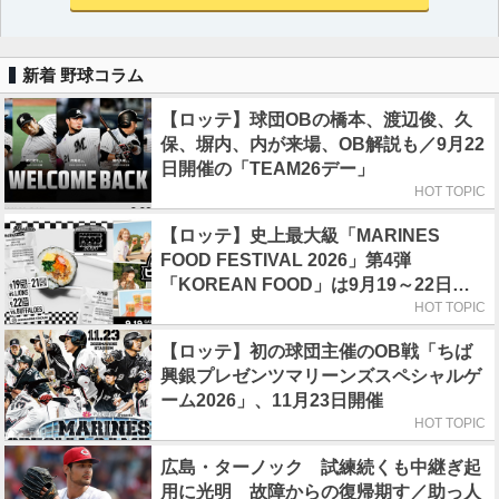
新着 野球コラム
【ロッテ】球団OBの橋本、渡辺俊、久
保、塀内、内が来場、OB解説も／9月22
日開催の「TEAM26デー」
HOT TOPIC
【ロッテ】史上最大級「MARINES
FOOD FESTIVAL 2026」第4弾
「KOREAN FOOD」は9月19～22日／
初日はビール半額デー
HOT TOPIC
【ロッテ】初の球団主催のOB戦「ちば
興銀プレゼンツマリーンズスペシャルゲ
ーム2026」、11月23日開催
HOT TOPIC
広島・ターノック 試練続くも中継ぎ起
用に光明 故障からの復帰期す／助っ人