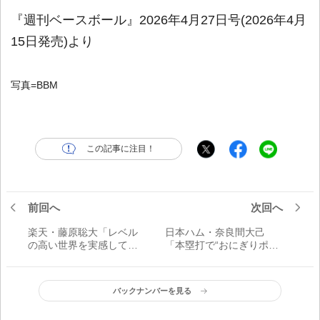
『週刊ベースボール』2026年4月27日号(2026年4月
15日発売)より
写真=BBM
この記事に注目！
前回へ
次回へ
楽天・藤原聡大「レベル
日本ハム・奈良間大己
の高い世界を実感してい
「本塁打で“おにぎりポー
ます。目標は9回無失点」
ズ”解禁。横尾俊建コーチ
／プロのスタート
から特許をもらいまし
た」／おにぎりポーズ
バックナンバーを見る