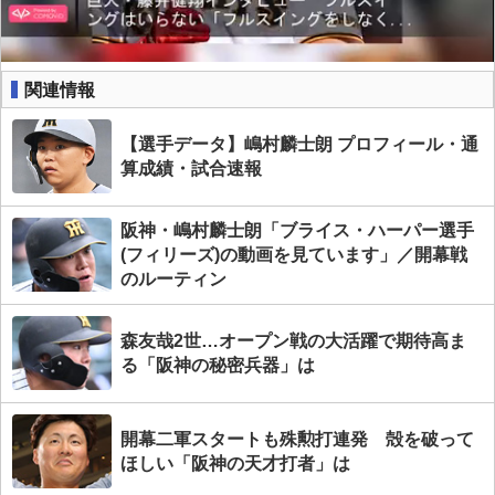
関連情報
【選手データ】嶋村麟士朗 プロフィール・通
算成績・試合速報
阪神・嶋村麟士朗「ブライス・ハーパー選手
(フィリーズ)の動画を見ています」／開幕戦
のルーティン
森友哉2世…オープン戦の大活躍で期待高ま
る「阪神の秘密兵器」は
開幕二軍スタートも殊勲打連発 殻を破って
ほしい「阪神の天才打者」は