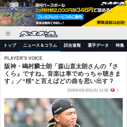
トップ
ニュース＆コラム
試合速報
選手データ
特集
PLAYER'S VOICE
阪神・嶋村麟士朗「森山直太朗さんの『さ
くら』ですね。音楽は車でめっちゃ聴きま
す」／“桜”と言えばどの曲を思い出す？
2026年4月20日(月) 12:00
1