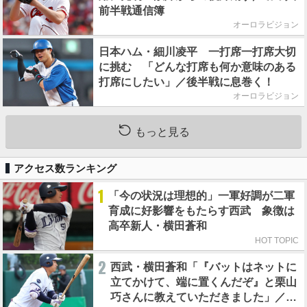
前半戦通信簿
オーロラビジョン
日本ハム・細川凌平 一打席一打席大切
に挑む 「どんな打席も何か意味のある
打席にしたい」／後半戦に息巻く！
オーロラビジョン
もっと見る
アクセス数ランキング
1
「今の状況は理想的」一軍好調が二軍
育成に好影響をもたらす西武 象徴は
高卒新人・横田蒼和
HOT TOPIC
2
西武・横田蒼和「『バットはネットに
立てかけて、端に置くんだぞ』と栗山
巧さんに教えていただきました」／憧