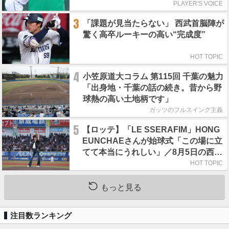
れの人からの金言
PLAYER'S VOICE
3
「課題が見当たらない」 西武首脳陣が
驚く高卒ルーキーの高い“完成度”
HOT TOPIC
4
小笠原道大コラム 第115回 千葉の魅力
「出身地・千葉の話の続き。昔から野
球熱の高い土地柄です」
ガッツのフルスイング主義
5
【ロッテ】「LE SSERAFIM」HONG
EUNCHAEさんが始球式「この場に立
てて本当にうれしい」／8月5日の西武
戦（ZOZOマリン）
HOT TOPIC
もっと見る
注目数ランキング