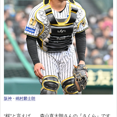
阪神
・
嶋村麟士朗
“桜”と言えば……森山直太朗さんの『さくら』です