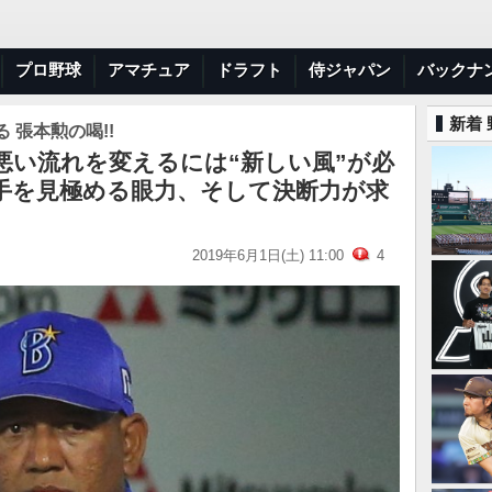
プロ野球
アマチュア
ドラフト
侍ジャパン
バックナ
新着
 張本勲の喝!!
悪い流れを変えるには“新しい風”が必
手を見極める眼力、そして決断力が求
2019年6月1日(土) 11:00
4