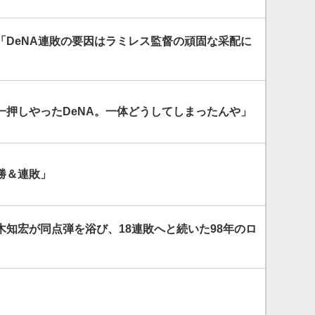
「DeNA連敗の要因はラミレス監督の頑固な采配に
一押しやったDeNA。一体どうしてしまったんや」
勝＆連敗」
木知宏が同点弾を浴び、18連敗へと続いた98年のロ