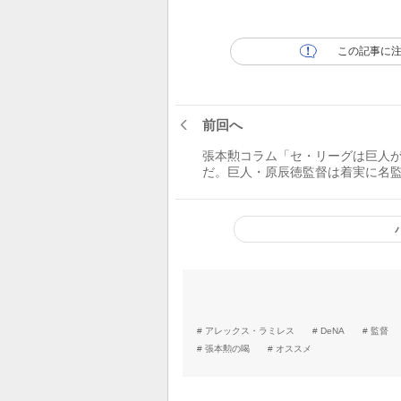
この記事に
前回へ
張本勲コラム「セ・リーグは巨人
だ。巨人・原辰徳監督は着実に名
大監督への階段を上っている」
アレックス・ラミレス
DeNA
監督
張本勲の喝
オススメ