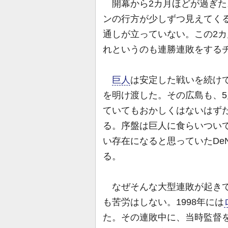
開幕から2カ月ほどが過ぎた
ンの行方が少しずつ見えてく
通しが立っていない。この2
れというのも連勝連敗をする
巨人
は安定した戦いを続け
を明け渡した。その広島も、5
ていてもおかしくはないはずだ
る。序盤は巨人に食らいつい
い存在になると思っていたDe
る。
なぜそんな大型連敗が起きて
も苦労はしない。1998年には
た。その連敗中に、当時監督