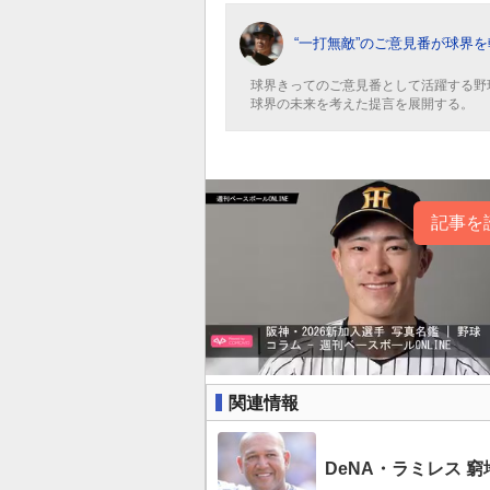
“一打無敵”のご意見番が球界を
球界きってのご意見番として活躍する野
球界の未来を考えた提言を展開する。
記事を
関連情報
DeNA・ラミレス 