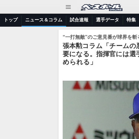
トップ
ニュース＆コラム
試合速報
選手データ
特集
“一打無敵”のご意見番が球界を斬る
張本勲コラム「チームの
要になる。指揮官には選
められる」