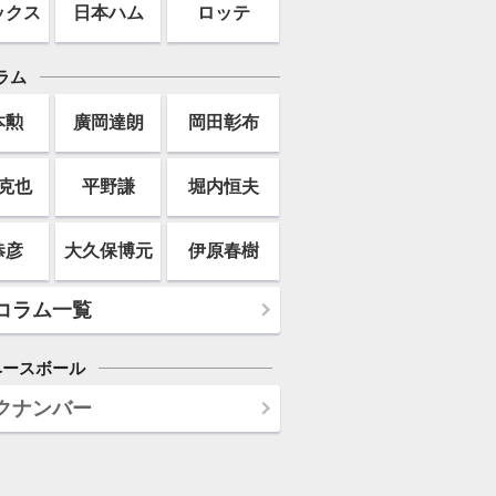
ックス
日本ハム
ロッテ
ラム
本勲
廣岡達朗
岡田彰布
克也
平野謙
堀内恒夫
恭彦
大久保博元
伊原春樹
コラム一覧
ベースボール
クナンバー