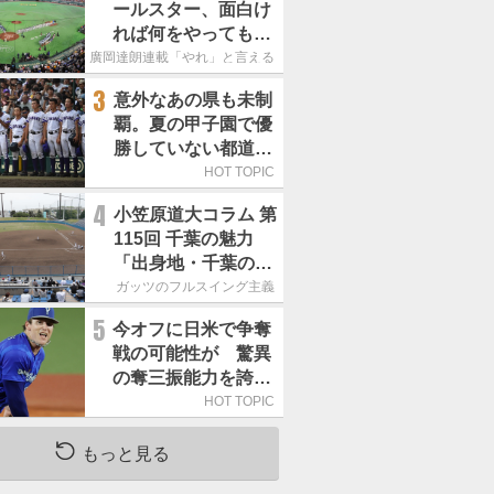
ールスター、面白け
れば何をやってもい
いという発想は大間
廣岡達朗連載「やれ」と言える信念
違い」
3
意外なあの県も未制
覇。夏の甲子園で優
勝していない都道府
県はどこ？
HOT TOPIC
4
小笠原道大コラム 第
115回 千葉の魅力
「出身地・千葉の話
の続き。昔から野球
ガッツのフルスイング主義
熱の高い土地柄で
5
今オフに日米で争奪
す」
戦の可能性が 驚異
の奪三振能力を誇る
「最速160キロ右腕」
HOT TOPIC
は
もっと見る