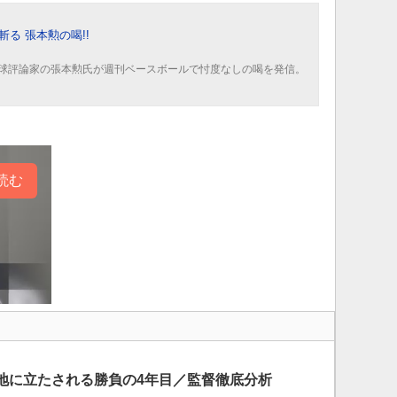
斬る 張本勲の喝!!
球評論家の張本勲氏が週刊ベースボールで忖度なしの喝を発信。
読む
窮地に立たされる勝負の4年目／監督徹底分析