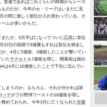
。普通であればこれくらいの時期からシーズ
るものだが、今年のセ・リーグはいまだに見
カ月の間に激しく順位が入れ替わっている。そ
チームが多いからだ。
てきたが、5月半ばになってついに
広島
に首位
月22日の段階で9連勝もすれば首位を独走し
が、4月に5連敗、4連敗したことが響いてい
ていた
ヤクルト
も7連敗を喫し、開幕前は面白
NAは4月に10連敗したことで下位に沈んでい
しまうのか。もちろん、それが分かれば誰
ロッテ
がプロ野球ワーストの18連敗を喫し
を務めておられ、今年3月に亡くなられた
近藤