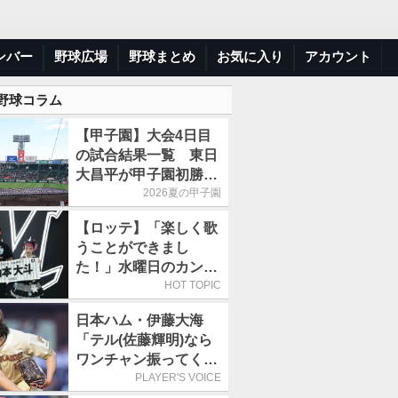
ンバー
野球広場
野球まとめ
お気に入り
アカウント
 野球コラム
【甲子園】大会4日目
の試合結果一覧 東日
大昌平が甲子園初勝
利、青森山田は1点差
2026夏の甲子園
で逃げ切り
【ロッテ】「楽しく歌
うことができまし
た！」水曜日のカンパ
ネラ、8月8日のオリッ
HOT TOPIC
クス戦(ZOZOマリン)
日本ハム・伊藤大海
に来場
「テル(佐藤輝明)なら
ワンチャン振ってくれ
るかなと思って超スロ
PLAYER'S VOICE