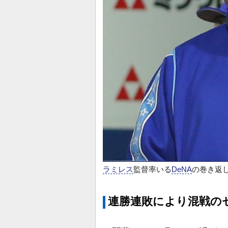
ラミレス
監督率いる
DeNA
の巻き返
連勝連敗により混戦の