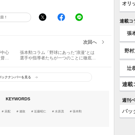
オリ
注目！
連載コ
張
次回へ
野村
が中心
張本勲コラム「野球にあった“浪漫”とは
監督・
選手や指導者たちが一つのことに徹底的
に打ち込むことによって生まれてくるも
辻
のだ」
バックナンバーを見る
連載
KEYWORDS
週刊
バッ
采配
連敗
近藤昭仁
水原茂
張本勲