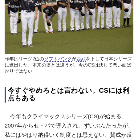
昨年はリーグ2位の
ソフトバンク
が
西武
を下して日本シリーズ
に進出した。本来の姿とは違うが、今のCSは決して悪い面ば
かりではない
今すぐやめろとは言わない。CSには利
点もある
今年もクライマックスシリーズ(CS)が始まる。
2007年からセ・パで導入され、ずいぶんたったが、
私にはやはり納得いく制度とは思えない。賛成か反