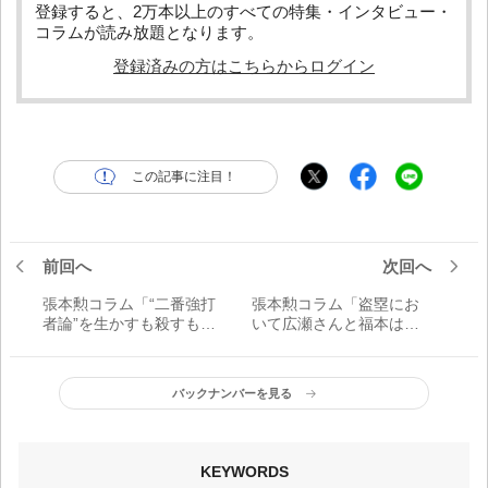
登録すると、2万本以上のすべての特集・インタビュー・
コラムが読み放題となります。
登録済みの方はこちらからログイン
この記事に注目！
前回へ
次回へ
張本勲コラム「“二番強打
張本勲コラム「盗塁にお
者論”を生かすも殺すも指
いて広瀬さんと福本は別
揮官の眼力次第だ」
格だ。山田哲にはさらに
上を目指してほしい」
バックナンバーを見る
KEYWORDS