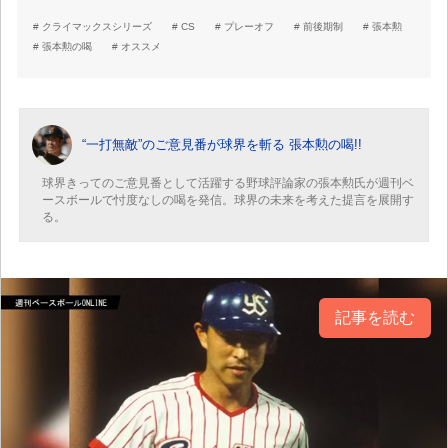
クライマックスシリーズ
CS
プレーオフ
前後期制
張本勲
張本勲の喝
オススメ
“一打無敵”のご意見番が球界を斬る 張本勲の喝!!
球界きってのご意見番として活躍する野球評論家の張本勲氏が週刊ベ
ースボールで忖度なしの喝を発信。球界の未来を考えた提言を展開す
る。
記事を読む