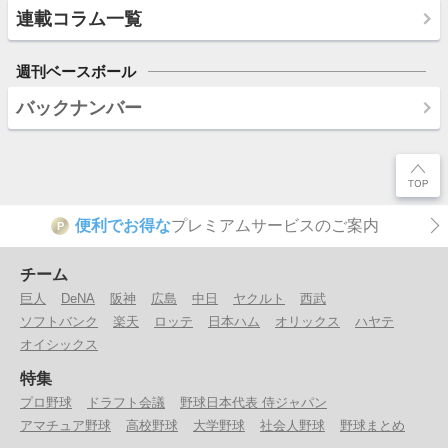
連載コラム一覧
週刊ベースボール
バックナンバー
便利でお得な
プレミアムサービスのご案内
P
チーム
巨人
DeNA
阪神
広島
中日
ヤクルト
西武
ソフトバンク
楽天
ロッテ
日本ハム
オリックス
ハヤテ
オイシックス
特集
プロ野球
ドラフト会議
野球日本代表 侍ジャパン
アマチュア野球
高校野球
大学野球
社会人野球
野球まとめ