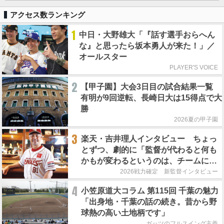
アクセス数ランキング
1
中日・大野雄大「『話す選手おらへん
な』と思ったら坂本勇人が来た！」／
オールスター
PLAYER'S VOICE
2
【甲子園】大会3日目の試合結果一覧
有明が9回逆転、長崎日大は15得点で大
勝
2026夏の甲子園
3
楽天・吉井理人インタビュー ちょっ
とずつ、劇的に「監督が代わると何も
かもが変わるというのは、チームにと
って良くないことなんです」
2026戦力確定 新監督インタビュー
4
小笠原道大コラム 第115回 千葉の魅力
「出身地・千葉の話の続き。昔から野
球熱の高い土地柄です」
ガッツのフルスイング主義