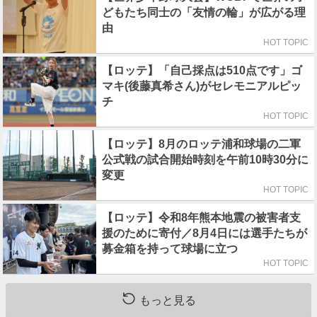
どもたち同士の「友情の輪」が広がる理
由
HOT TOPIC
【ロッテ】「自己採点は510点です」ゴ
マキ(後藤真希さん)がセレモニアルピッ
チ
HOT TOPIC
【ロッテ】8月のロッテ浦和球場の二軍
公式戦の試合開始時刻を午前10時30分に
変更
HOT TOPIC
【ロッテ】令和8年熊本地震の被害者支
援のために寄付／8月4日には選手たちが
募金箱を持って球場に立つ
HOT TOPIC
もっと見る