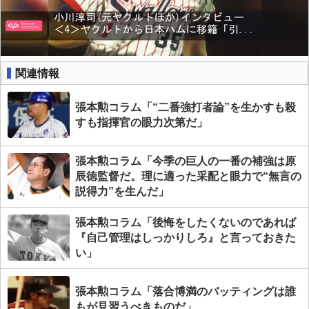
関連情報
張本勲コラム「“二番強打者論”を生かすも殺
すも指揮官の眼力次第だ」
張本勲コラム「今季の巨人の一番の補強は原
辰徳監督だ。理に適った采配と眼力で“無言の
説得力”を生んだ」
張本勲コラム「後悔をしたくないのであれば
『自己管理はしっかりしろ』と言っておきた
い」
張本勲コラム「落合博満のバッティングは誰
もが見習うべきものだ」