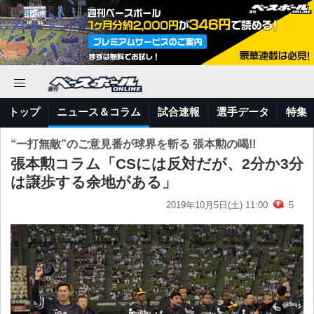
トップ
ニュース＆コラム
試合速報
選手データ
特集
“一打無敵”のご意見番が球界を斬る 張本勲の喝!!
張本勲コラム「CSには反対だが、2分か3分
は譲歩する余地がある」
2019年10月5日(土) 11:00
5