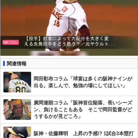
関連情報
岡田彰布コラム「球宴は多くの阪神ナインが
出る。楽しんで、勉強の場にしてほしい」
廣岡達朗コラム「阪神首位陥落、長いシーズ
ン、負けることもある そこで岡田監督がど
うするかが見どころ」
阪神・佐藤輝明 上昇の予感!? 1試合3本塁打