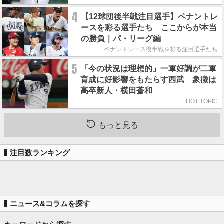
4
【12球団後半戦注目選手】ペナントレ
ースを彩る選手たち ここからが本当
の勝負｜パ・リーグ編
ペナントレース後半戦を彩る注目選手たち
5
「今の状況は理想的」一軍好調が二軍
育成に好影響をもたらす西武 象徴は
高卒新人・横田蒼和
HOT TOPIC
もっと見る
注目数ランキング
ニュース&コラムを探す