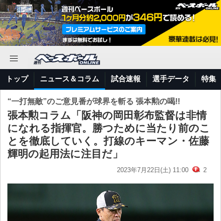
トップ
ニュース＆コラム
試合速報
選手データ
特集
“一打無敵”のご意見番が球界を斬る 張本勲の喝!!
張本勲コラム「阪神の岡田彰布監督は非情
になれる指揮官。勝つために当たり前のこ
とを徹底していく。打線のキーマン・佐藤
輝明の起用法に注目だ」
2023年7月22日(土) 11:00
2