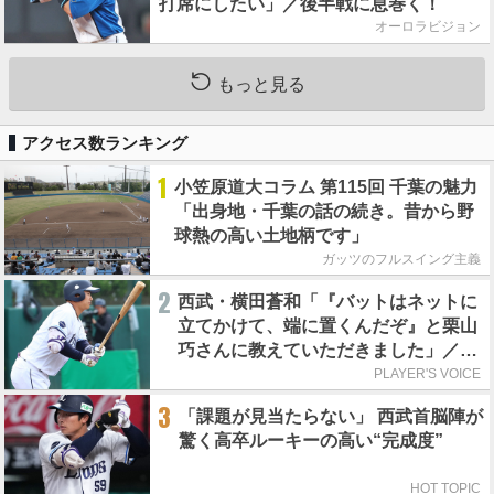
打席にしたい」／後半戦に息巻く！
オーロラビジョン
もっと見る
アクセス数ランキング
1
小笠原道大コラム 第115回 千葉の魅力
「出身地・千葉の話の続き。昔から野
球熱の高い土地柄です」
ガッツのフルスイング主義
2
西武・横田蒼和「『バットはネットに
立てかけて、端に置くんだぞ』と栗山
巧さんに教えていただきました」／憧
れの人からの金言
PLAYER'S VOICE
3
「課題が見当たらない」 西武首脳陣が
驚く高卒ルーキーの高い“完成度”
HOT TOPIC