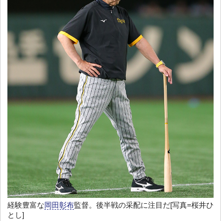
経験豊富な
岡田彰布
監督。後半戦の采配に注目だ[写真=桜井ひ
とし]