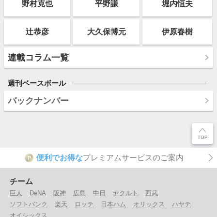
野村克也
平野謙
堀内恒夫
辻恭彦
大久保博元
伊原春樹
連載コラム一覧
週刊ベースボール
バックナンバー
便利でお得な
プレミアムサービスのご案内
P
チーム
巨人
DeNA
阪神
広島
中日
ヤクルト
西武
ソフトバンク
楽天
ロッテ
日本ハム
オリックス
ハヤテ
オイシックス