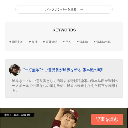
面の問題で難しいのも理
王のタイトルを獲れば、
解できる。ならば東西対
日米野球の歴史が変わる
バックナンバーを見る
抗試合を復活させてはど
ほど大きな出来事だ」
うか」
KEYWORDS
岡田彰布
阪神
佐藤輝明
巨人
張本勲
張本勲の喝
“一打無敵”のご意見番が球界を斬る 張本勲の喝!!
球界きってのご意見番として活躍する野球評論家の張本勲氏が週刊ベ
ースボールで忖度なしの喝を発信。球界の未来を考えた提言を展開す
る。
記事を読む