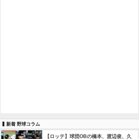
新着 野球コラム
【ロッテ】球団OBの橋本、渡辺俊、久