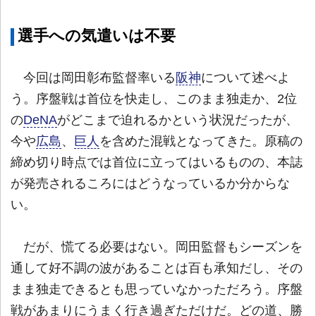
選手への気遣いは不要
今回は岡田彰布監督率いる
阪神
について述べよ
う。序盤戦は首位を快走し、このまま独走か、2位
の
DeNA
がどこまで迫れるかという状況だったが、
今や
広島
、
巨人
を含めた混戦となってきた。原稿の
締め切り時点では首位に立ってはいるものの、本誌
が発売されるころにはどうなっているか分からな
い。
だが、慌てる必要はない。岡田監督もシーズンを
通して好不調の波があることは百も承知だし、その
まま独走できるとも思っていなかっただろう。序盤
戦があまりにうまく行き過ぎただけだ。どの道、勝