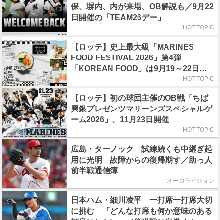
保、塀内、内が来場、OB解説も／9月22
日開催の「TEAM26デー」
HOT TOPIC
【ロッテ】史上最大級「MARINES
FOOD FESTIVAL 2026」第4弾
「KOREAN FOOD」は9月19～22日／
初日はビール半額デー
HOT TOPIC
【ロッテ】初の球団主催のOB戦「ちば
興銀プレゼンツマリーンズスペシャルゲ
ーム2026」、11月23日開催
HOT TOPIC
広島・ターノック 試練続くも中継ぎ起
用に光明 故障からの復帰期す／助っ人
前半戦通信簿
オーロラビジョン
日本ハム・細川凌平 一打席一打席大切
に挑む 「どんな打席も何か意味のある