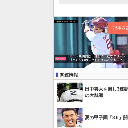
記事を
関連情報
田中将大を擁し3連
の大航海
夏の甲子園「8.6」