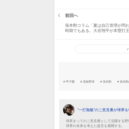
前回へ
張本勲コラム「夏は自己管理が問
時期でもある。大谷翔平が本塁打
イトルを獲れば、日米野球の歴史
るほど大きな出来事だ」
甲子園
高校野球
張本勲
張本勲
“一打無敵”のご意見番が球界を
球界きってのご意見番として活躍する野
球界の未来を考えた提言を展開する。