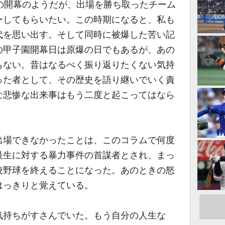
の開幕のようだが、出場を勝ち取ったチーム
ーしてもらいたい。この時期になると、私も
代を思い出す。そして同時に被爆した苦い記
の甲子園開幕日は原爆の日でもあるが、あの
もない。昔はなるべく振り返りたくない気持
った者として、その歴史を語り継いでいく責
な悲惨な出来事はもう二度と起こってはなら
場できなかったことは、このコラムで何度
級生に対する暴力事件の首謀者とされ、まっ
校野球を終えることになった。あのときの怒
はっきりと覚えている。
持ちがすさんでいた。もう自分の人生な