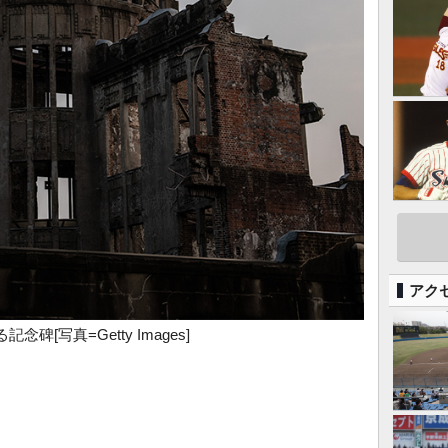
アク
[写真=Getty Images]