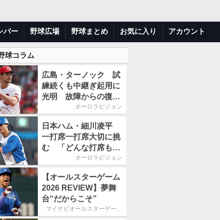
ンバー
野球広場
野球まとめ
お気に入り
アカウント
 野球コラム
広島・ターノック 試
練続くも中継ぎ起用に
光明 故障からの復帰
期す／助っ人前半戦通
オーロラビジョン
信簿
日本ハム・細川凌平
一打席一打席大切に挑
む 「どんな打席も何
か意味のある打席にし
オーロラビジョン
たい」／後半戦に息巻
【オールスターゲーム
く！
2026 REVIEW】夢舞
台“だからこそ”
マイナビオールスターゲーム
2026