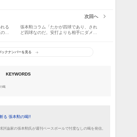
次回へ
われる
張本勲コラム「たかが四球であり、され
王のタ
ど四球なのだ。安打よりも相手にダメー
が変わ
ジを与える場合もあり、四球は投手のミ
スだから得点につながりやすい」
バックナンバーを見る
KEYWORDS
の喝
斬る 張本勲の喝!!
球評論家の張本勲氏が週刊ベースボールで忖度なしの喝を発信。