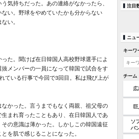
いう気持ちだった。あの連絡がなかったら、
注目
いない。野球をやめていたかも分からない
はない。
ニュ
キーワ
った。聞けば在日韓国人高校野球選手によ
選抜メンバーの一員になって韓国で試合をす
チーム
れている行事で今回で3回目。私は飛び上が
広
なかった。言うまでもなく両親、祖父母の
巨
で生まれ育ったこともあり、在日韓国人であ
ソ
、その意識は薄かった。しかしこの韓国遠征
バ
ことを肌で感じることになった。