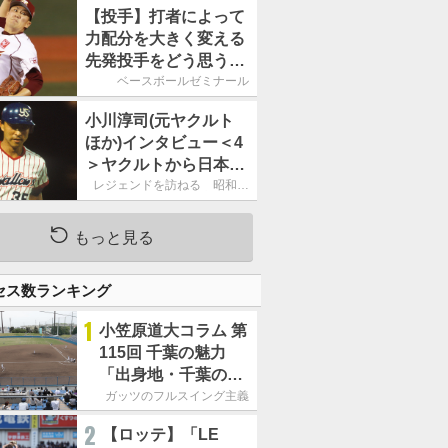
【投手】打者によって
力配分を大きく変える
先発投手をどう思う？
／元ヤクルト・荒木大
ベースボールゼミナール
輔に聞く
小川淳司(元ヤクルト
ほか)インタビュー＜4
＞ヤクルトから日本ハ
ムに移籍「引退するつ
レジェンドを訪ねる 昭和世
代の言い残し
もりだったのに……」
もっと見る
セス数ランキング
1
小笠原道大コラム 第
115回 千葉の魅力
「出身地・千葉の話
の続き。昔から野球
ガッツのフルスイング主義
熱の高い土地柄で
2
【ロッテ】「LE
す」