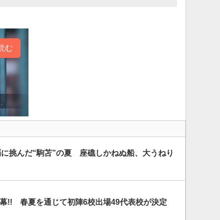
読む
覇に挑んだ“駒苫”の夏 座礁しかねぬ船、大うねり
開幕!! 春夏を通じて初陣6校出場49代表校が決定