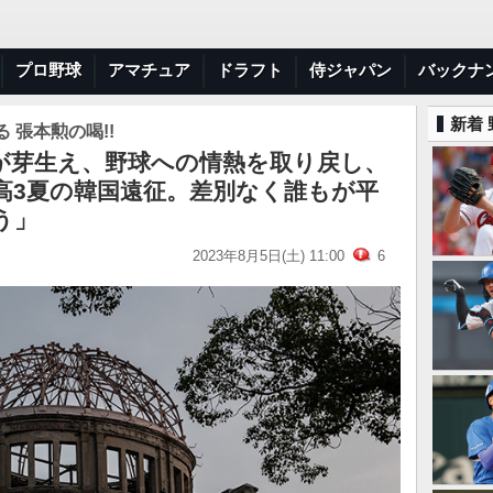
プロ野球
アマチュア
ドラフト
侍ジャパン
バックナ
新着
 張本勲の喝!!
が芽生え、野球への情熱を取り戻し、
高3夏の韓国遠征。差別なく誰もが平
う」
2023年8月5日(土) 11:00
6