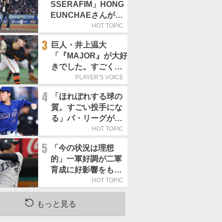
SSERAFIM」HONG
EUNCHAEさんが始
球式「この場に立て
HOT TOPIC
て本当にうれしい」
3
巨人・井上温大
／8月5日の西武戦
「『MAJOR』が大好
（ZOZOマリン）
きでした。すごく練
習する姿にいつもい
PLAYER'S VOICE
い刺激をもらいま
4
「ほれぼれする球の
す」／マンガ
質。すごい投手にな
る」パ・リーグが驚
いた「中日の左腕」
HOT TOPIC
は
5
「今の状況は理想
的」一軍好調が二軍
育成に好影響をもた
らす西武 象徴は高
HOT TOPIC
卒新人・横田蒼和
もっと見る