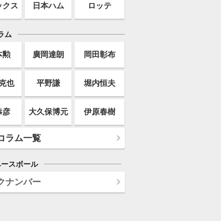
ックス
日本ハム
ロッテ
ラム
本勲
廣岡達朗
岡田彰布
克也
平野謙
堀内恒夫
恭彦
大久保博元
伊原春樹
コラム一覧
ベースボール
クナンバー