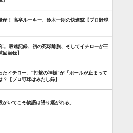
録】
量産！ 高卒ルーキー、鈴木一朗の快進撃【プロ野球
99年。最速記録、初の死球離脱、そしてイチローが三
球回顧録】
ったイチロー。“打撃の神様”が「ボールが止まって
は？【プロ野球はみだし録】
役がいてこそ物語は語り継がれる」