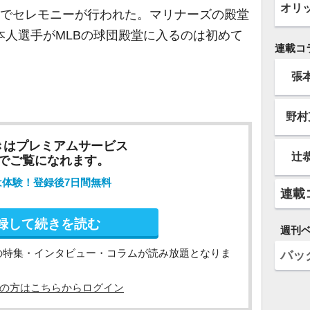
オリ
ルでセレモニーが行われた。マリナーズの殿堂
本人選手がMLBの球団殿堂に入るのは初めて
連載コ
張
・
野村
きはプレミアムサービス
辻
でご覧になれます。
は体験！登録後7日間無料
連載
録して続きを読む
週刊
の特集・インタビュー・コラムが読み放題となりま
バッ
の方はこちらからログイン