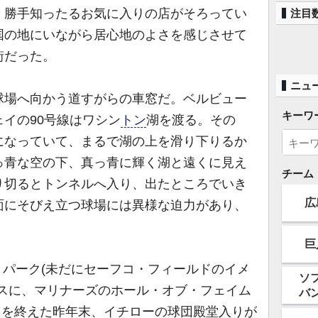
、勝手知ったるお気に入りの店がそろってい
注目
国の地にいながら居心地のよさを感じさせて
街だった。
ニュ
場へ向かう道すがらの車窓だ。ベルビュー
キーワ
イの90号線はワシン
トン
湖を渡る。その
になっていて、まるで湖の上を滑り下りるか
っ青な空の下、真っ青に輝く湖と遠くに見え
チーム
り切るとトンネルへ入り、出たところでいき
広
面にそびえ立つ球場には異様な迫力があり、
巨
・パーク(未だにセーフコ・フィールドのイメ
ソ
ースに、マリナーズのホール・オブ・フェイム
バ
年目を終えた昨年末、イチローの球団殿堂入りが