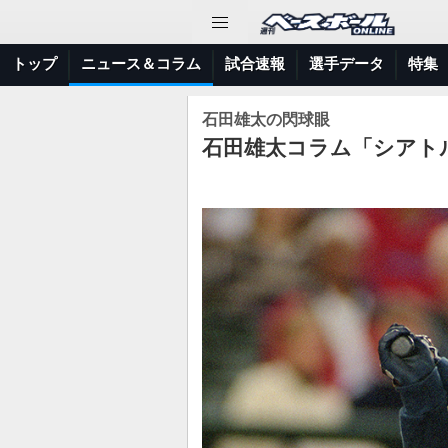
トップ
ニュース＆コラム
試合速報
選手データ
特集
石田雄太の閃球眼
石田雄太コラム「シアトルで