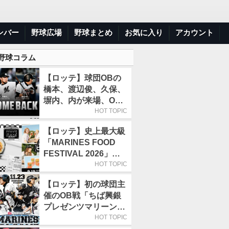
ンバー
野球広場
野球まとめ
お気に入り
アカウント
 野球コラム
【ロッテ】球団OBの
橋本、渡辺俊、久保、
塀内、内が来場、OB
解説も／9月22日開催
HOT TOPIC
の「TEAM26デー」
【ロッテ】史上最大級
「MARINES FOOD
FESTIVAL 2026」第4
弾「KOREAN
HOT TOPIC
FOOD」は9月19～22
【ロッテ】初の球団主
日／初日はビール半額
催のOB戦「ちば興銀
デー
プレゼンツマリーンズ
スペシャルゲーム
HOT TOPIC