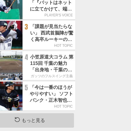
「『バットはネット
に立てかけて、端に
置くんだぞ』と栗山
PLAYER'S VOICE
巧さんに教えていた
3
「課題が見当たらな
だきました」／憧れ
い」 西武首脳陣が驚
の人からの金言
く高卒ルーキーの高
い“完成度”
HOT TOPIC
4
小笠原道大コラム 第
115回 千葉の魅力
「出身地・千葉の話
の続き。昔から野球
ガッツのフルスイング主義
熱の高い土地柄で
5
「今は一番のほうが
す」
やりやすい」 ソフト
バンク・正木智也が
覚醒した理由
HOT TOPIC
もっと見る