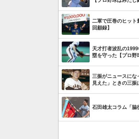
【プロ野球はみだし
二軍で圧巻のヒット
回顧録】
天才打者波乱の19
塁を守った【プロ野
三振がニュースにな
見えた」ときの三振
石田雄太コラム「脇