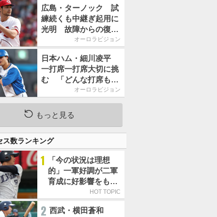
2026」、11月23日開
広島・ターノック 試
催
練続くも中継ぎ起用に
光明 故障からの復帰
期す／助っ人前半戦通
オーロラビジョン
信簿
日本ハム・細川凌平
一打席一打席大切に挑
む 「どんな打席も何
か意味のある打席にし
オーロラビジョン
たい」／後半戦に息巻
く！
もっと見る
セス数ランキング
1
「今の状況は理想
的」一軍好調が二軍
育成に好影響をもた
らす西武 象徴は高
HOT TOPIC
卒新人・横田蒼和
2
西武・横田蒼和