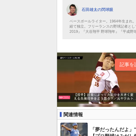
石田雄太の閃球眼
ベースボールライター。1964年生まれ
経て独立。フリーランスの野球記者として
2019』『大谷翔平 野球翔年』『平成野
記事を
関連情報
「夢だったんだよ」