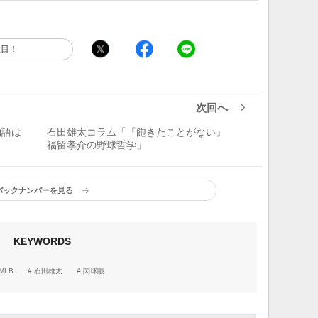
注目！
次回へ
物語は
石田雄太コラム「『飽きたことがない』
福留孝介の野球哲学」
バックナンバーを見る
KEYWORDS
MLB
石田雄太
閃球眼