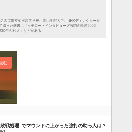
。名古屋市立菊里高等学校、青山学院大卒。NHKディレクターを
綴った著書に『イチロー・インタビューズ激闘の軌跡2000-
球30年の30人』などがある。
読む
“敗戦処理”でマウンドに上がった強打の助っ人は？