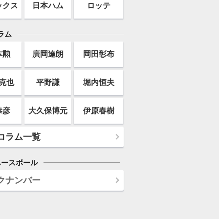
ックス
日本ハム
ロッテ
ラム
本勲
廣岡達朗
岡田彰布
克也
平野謙
堀内恒夫
恭彦
大久保博元
伊原春樹
コラム一覧
ベースボール
クナンバー