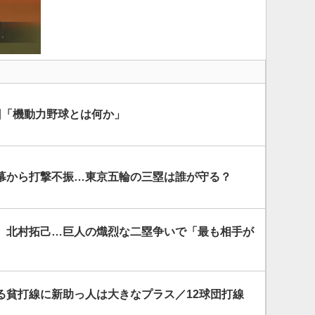
回「機動力野球とは何か」
幕から打撃不振…東京五輪の三塁は誰が守る？
、北村拓己…巨人の熾烈な二塁争いで「最も相手が
る貧打線に新助っ人は大きなプラス／12球団打線