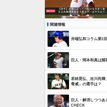
関連情報
井端弘和コラム第1
巨人・岡本和真は開
若林晃弘、吉川尚輝
脅威」の選手は？
巨人・解消しつつあ
CHECK