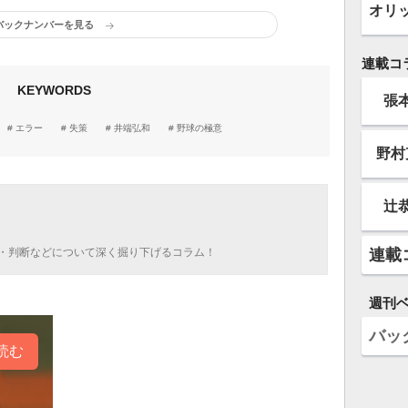
オリ
バックナンバーを見る
連載コ
KEYWORDS
張
エラー
失策
井端弘和
野球の極意
野村
辻
・判断などについて深く掘り下げるコラム！
連載
週刊
バッ
読む