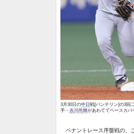
3月30日の
中日
戦[バンテリン]の3
手・
吉川尚輝
があわててベースカバ
ペナントレース序盤戦の、こ