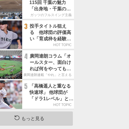
115回 千葉の魅力
「出身地・千葉の話
の続き。昔から野球
ガッツのフルスイング主義
熱の高い土地柄で
3
投手タイトル狙え
す」
る 他球団の評価高
い「育成枠を経験し
た巨人の左腕」は
HOT TOPIC
4
廣岡達朗コラム「オ
ールスター、面白け
れば何をやってもい
いという発想は大間
廣岡達朗連載「やれ」と言える信念
違い」
5
「高橋遥人と重なる
快速球」 他球団が
「ドラ1レベル」と評
する巨人の左腕は
HOT TOPIC
もっと見る