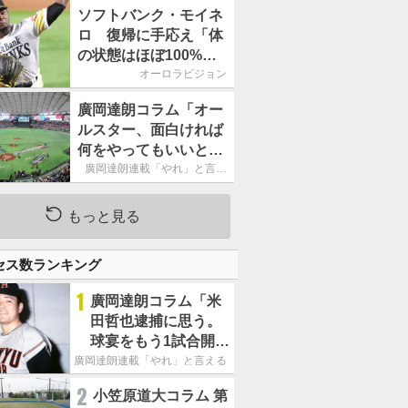
ームの力になれるよう
ソフトバンク・モイネ
に」／後半戦に息巻
ロ 復帰に手応え「体
く！
の状態はほぼ100%」
／後半戦に息巻く！
オーロラビジョン
廣岡達朗コラム「オー
ルスター、面白ければ
何をやってもいいとい
う発想は大間違い」
廣岡達朗連載「やれ」と言え
る信念
もっと見る
セス数ランキング
1
廣岡達朗コラム「米
田哲也逮捕に思う。
球宴をもう1試合開催
でOB救済を」
廣岡達朗連載「やれ」と言える信念
2
小笠原道大コラム 第