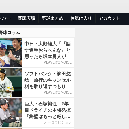
ンバー
野球広場
野球まとめ
お気に入り
アカウント
 野球コラム
中日・大野雄大「『話
す選手おらへんな』と
思ったら坂本勇人が来
た！」／オールスター
PLAYER'S VOICE
ソフトバンク・柳田悠
岐「旅行のキャンセル
料を取り返すつもりで
出場しました(笑)」／
PLAYER'S VOICE
オールスター
巨人・石塚裕惺 2年
目ドライチの本領発揮
「終盤はもっと厳しい
戦いが続いていく。チ
オーロラビジョン