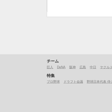
チーム
巨人
DeNA
阪神
広島
中日
ヤクル
特集
プロ野球
ドラフト会議
野球日本代表 侍