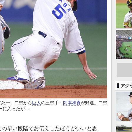
アク
回二死一、二塁から
巨人
の三塁手・
岡本和真
が野選。二塁
ーに入ったが…
の早い段階でお伝えしたほうがいいと思