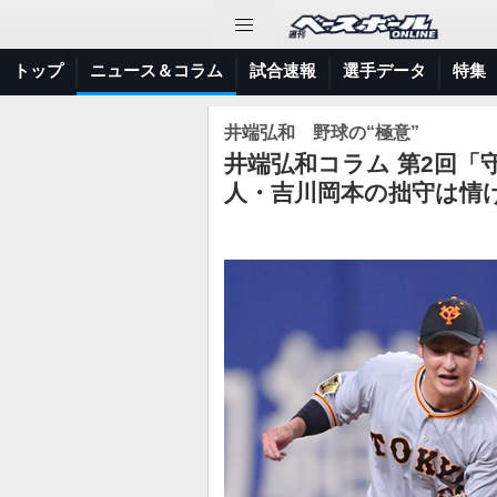
トップ
ニュース＆コラム
試合速報
選手データ
特集
井端弘和 野球の“極意”
井端弘和コラム 第2回
人・吉川岡本の拙守は情