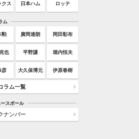
ックス
日本ハム
ロッテ
ラム
本勲
廣岡達朗
岡田彰布
克也
平野謙
堀内恒夫
恭彦
大久保博元
伊原春樹
コラム一覧
ベースボール
クナンバー