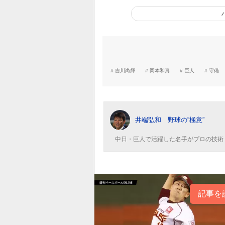
吉川尚輝
岡本和真
巨人
守備
井端弘和 野球の“極意”
中日・巨人で活躍した名手がプロの技術
記事を