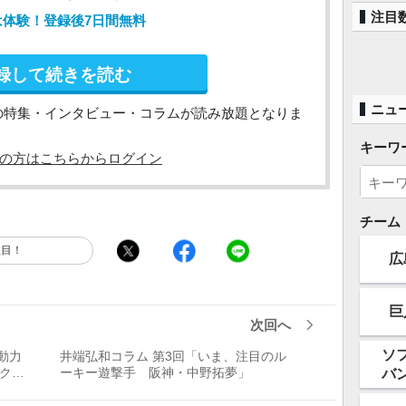
注目
は体験！登録後7日間無料
録して続きを読む
ニュ
の特集・インタビュー・コラムが読み放題となりま
キーワ
の方はこちらからログイン
チーム
注目！
広
巨
次回へ
ソ
動力
井端弘和コラム 第3回「いま、注目のル
バ
ヤクル
ーキー遊撃手 阪神・中野拓夢」
す」