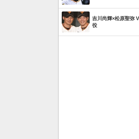
吉川尚輝×松原聖弥 V
役