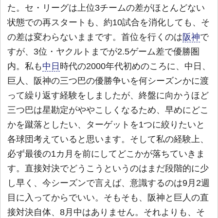
た。セ・リーグは上位3チームの差がほとんどない
状態での再スタートも、約10試合を消化しても、そ
の差は変わらないままです。首位を行くのは
阪神
で
すが、3位・ヤクルトまでが2.5ゲーム差で優勝圏
内。私も
中日
時代の2000年代初めのころに、中日、
巨人、阪神の三つ巴の優勝争いを何シーズンかに渡
って繰り返す経験をしましたが、終盤に向かうほど
三つ巴は星勘定がややこしくなるため、早めにどこ
かを蹴落としたい、ターゲットを1つに絞りたいと
各球団考えていると思います。そして私の経験上、
必ず最後の1カ月を前にしてどこかが落ちていきま
す。直接対決でどうこうというのはまだ段階的に少
し早く、今シーズンで言えば、意識するのは9月2週
目に入ってからでいい。そもそも、阪神と巨人の直
接対決自体、8月中はありません。それよりも、そ