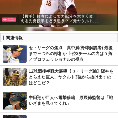
関連情報
セ・リーグの焦点 真中満(野球解説者) 最後
まで三つ巴の様相か 上位3チームの力は互角
／プロフェッショナルの視点
12球団後半戦大展望【セ・リーグ編】阪神を
とらえた巨人、ヤクルト3強から抜け出すの
はどこだ？
中田翔が巨人へ電撃移籍 原辰徳監督は「戦
いざまを見せてくれ」