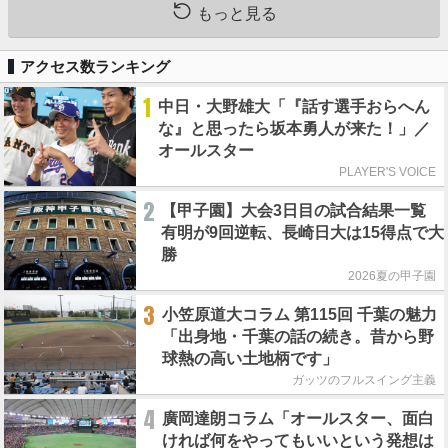
もっと見る
アクセス数ランキング
1
中日・大野雄大「『話す選手おらへん
な』と思ったら坂本勇人が来た！」／
オールスター
PLAYER'S VOICE
2
【甲子園】大会3日目の試合結果一覧
有明が9回逆転、長崎日大は15得点で大
勝
2026夏の甲子園
3
小笠原道大コラム 第115回 千葉の魅力
「出身地・千葉の話の続き。昔から野
球熱の高い土地柄です」
ガッツのフルスイング主義
4
廣岡達朗コラム「オールスター、面白
ければ何をやってもいいという発想は