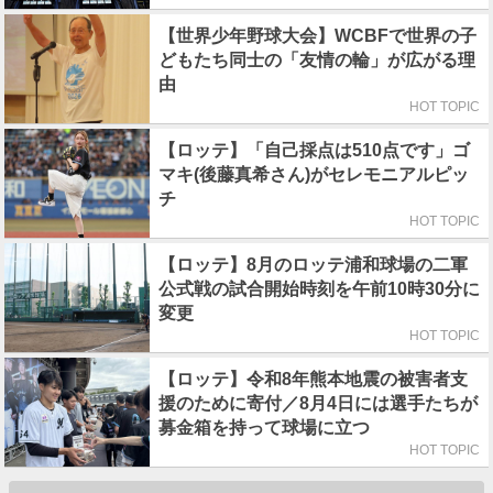
【世界少年野球大会】WCBFで世界の子
どもたち同士の「友情の輪」が広がる理
由
HOT TOPIC
【ロッテ】「自己採点は510点です」ゴ
マキ(後藤真希さん)がセレモニアルピッ
チ
HOT TOPIC
【ロッテ】8月のロッテ浦和球場の二軍
公式戦の試合開始時刻を午前10時30分に
変更
HOT TOPIC
【ロッテ】令和8年熊本地震の被害者支
援のために寄付／8月4日には選手たちが
募金箱を持って球場に立つ
HOT TOPIC