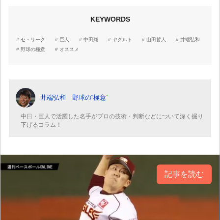
KEYWORDS
セ・リーグ
巨人
中田翔
ヤクルト
山田哲人
井端弘和
野球の極意
オススメ
井端弘和 野球の“極意”
中日・巨人で活躍した名手がプロの技術・判断などについて深く掘り
下げるコラム！
記事を読む