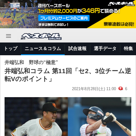
トップ
ニュース＆コラム
試合速報
選手データ
特集
井端弘和 野球の“極意”
井端弘和コラム 第11回「セ2、3位チーム逆
転Vのポイント」
2021年8月28日(土) 11:00
6