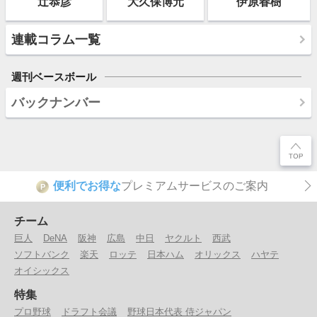
辻恭彦
大久保博元
伊原春樹
連載コラム一覧
週刊ベースボール
バックナンバー
便利でお得な
プレミアムサービスのご案内
P
チーム
巨人
DeNA
阪神
広島
中日
ヤクルト
西武
ソフトバンク
楽天
ロッテ
日本ハム
オリックス
ハヤテ
オイシックス
特集
プロ野球
ドラフト会議
野球日本代表 侍ジャパン