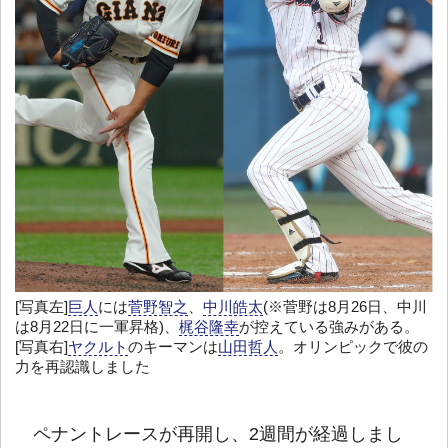
[写真左]
巨人
には
菅野智之
、
中川皓太
(※菅野は8月26日、中川
は8月22日に一軍昇格)、
梶谷隆幸
が控えている強みがある。
[写真右]
ヤクルト
のキーマンは
山田哲人
。オリンピックで彼の
力を再認識しました
ペナントレースが再開し、2週間が経過しまし