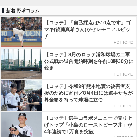
新着 野球コラム
【ロッテ】「自己採点は510点です」ゴ
マキ(後藤真希さん)がセレモニアルピッ
チ
HOT TOPIC
【ロッテ】8月のロッテ浦和球場の二軍
公式戦の試合開始時刻を午前10時30分に
変更
HOT TOPIC
【ロッテ】令和8年熊本地震の被害者支
援のために寄付／8月4日には選手たちが
募金箱を持って球場に立つ
HOT TOPIC
【ロッテ】選手コラボメニューで売り上
げトップ「小島のローストビーフ丼」が
4年連続で1万食を突破