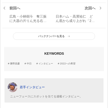
前回へ
次回へ
広島・小林樹斗 奪三振
日本ハム・高濱祐仁 ど
に大器の片りん光る右腕
ん底から成り上がれ「2ケ
「(村上さんから)結果的に
タ背番号を取り戻すとい
三振を取れたのは、自信
う気持ちを常に持ってい
にしていいのかなと思い
た」
バックナンバーを見る
ます」
KEYWORDS
勝野昌慶
中日
インタビュー
2022への希望
若手インタビュー
ニューフェースにスポットを当てる連載インタビュー。