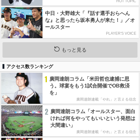
HOT TOPIC
中日・大野雄大「『話す選手おらへん
な』と思ったら坂本勇人が来た！」／オ
ールスター
PLAYER'S VOICE
もっと見る
アクセス数ランキング
1
廣岡達朗コラム「米田哲也逮捕に思
う。球宴をもう1試合開催でOB救済
を」
廣岡達朗連載「やれ」と言える信念
2
廣岡達朗コラム「オールスター、面白
ければ何をやってもいいという発想は
大間違い」
廣岡達朗連載「やれ」と言える信念