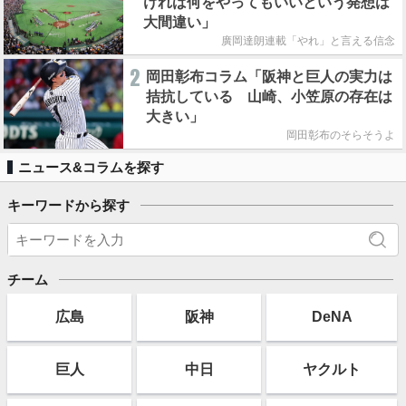
ければ何をやってもいいという発想は
大間違い」
廣岡達朗連載「やれ」と言える信念
2
岡田彰布コラム「阪神と巨人の実力は
拮抗している 山崎、小笠原の存在は
大きい」
岡田彰布のそらそうよ
ニュース&コラムを探す
キーワードから探す
チーム
広島
阪神
DeNA
巨人
中日
ヤクルト