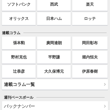
ソフト
バンク
西武
楽天
オリックス
日本ハム
ロッテ
連載コラム
張本勲
廣岡達朗
岡田彰布
野村克也
平野謙
堀内恒夫
辻恭彦
大久保博元
伊原春樹
連載コラム一覧
週刊ベースボール
バックナンバー