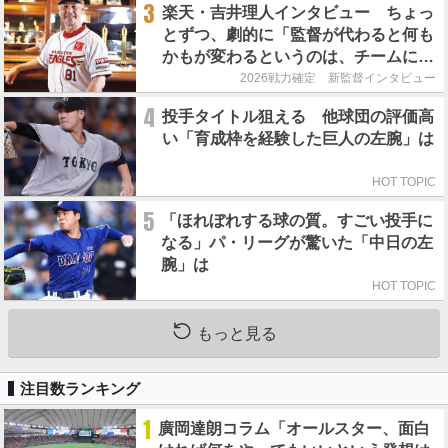
3
楽天・吉井理人インタビュー ちょっ
とずつ、劇的に「監督が代わると何も
かもが変わるというのは、チームにと
って良くないことなんです」
2026戦力確定 新監督インタビュー
4
投手タイトル狙える 他球団の評価高
い「育成枠を経験した巨人の左腕」は
HOT TOPIC
5
「ほれぼれする球の質。すごい投手に
なる」パ・リーグが驚いた「中日の左
腕」は
HOT TOPIC
もっと見る
注目数ランキング
1
廣岡達朗コラム「オールスター、面白