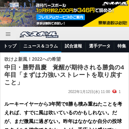
トップ
ニュース＆コラム
試合速報
選手データ
特集
吹けよ新風！2022への希望
中日・勝野昌慶 覚醒が期待される勝負の4
年目「まずは力強いストレートを取り戻す
こと」
2022年1月12日(水) 11:00
1
ルーキーイヤーから3年間で8勝も積み重ねたことを考
えれば、すでに風は吹いているのかもしれない。だ
が、まだ微風に過ぎない。昨年はなかなか自分の投球