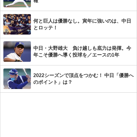
報
何と巨人は優勝なし。寅年に強いのは、中日
とロッテ！
中日・大野雄大 負け越しも底力は発揮。今
年こそ優勝へ導く投球を／エースの1年
2022シーズンで頂点をつかむ！ 中日「優勝へ
のポイント」は？