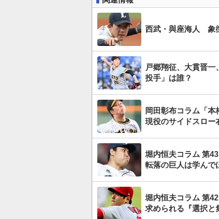
西武・與座海人 象
戸郷翔征、大貫晋一
投手」は誰？
岡田彰布コラム「本
現役のサイドスロー
堀内恒夫コラム 第
転落の巨人は学んで
堀内恒夫コラム 第4
求められる『選択と