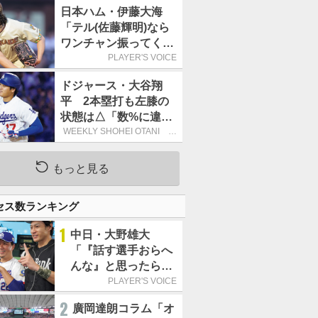
日本ハム・伊藤大海
「テル(佐藤輝明)なら
ワンチャン振ってくれ
るかなと思って超スロ
PLAYER'S VOICE
ーカーブを投げまし
ドジャース・大谷翔
た」／魔球
平 2本塁打も左膝の
状態は△「数%に違和
感があるなら、まだ休
WEEKLY SHOHEI OTANI 二
刀流で呼び込む3連覇
もうという全体的な方
針」
もっと見る
セス数ランキング
1
中日・大野雄大
「『話す選手おらへ
んな』と思ったら坂
本勇人が来た！」／
PLAYER'S VOICE
オールスター
2
廣岡達朗コラム「オ