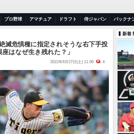
プロ野球
アマチュア
ドラフト
侍ジャパン
バックナ
新着
「絶滅危惧種に指定されそうな右下手投
與座はなぜ生き残れた？」
2022年8月27日(土) 11:00
4