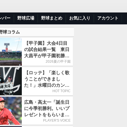
ンバー
野球広場
野球まとめ
お気に入り
アカウント
 野球コラム
【甲子園】大会4日目
の試合結果一覧 東日
大昌平が甲子園初勝
利、青森山田は1点差
2026夏の甲子園
で逃げ切り
【ロッテ】「楽しく歌
うことができまし
た！」水曜日のカンパ
ネラ、8月8日のオリッ
HOT TOPIC
クス戦(ZOZOマリン)
広島・高太一「誕生日
に来場
に今季初勝利。いいプ
レゼントをもらいまし
た」／バースデー星
PLAYER'S VOICE