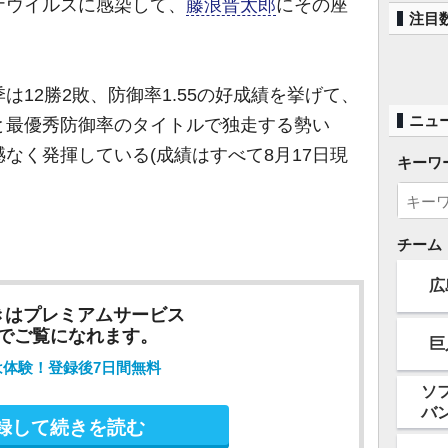
ナウイルスに感染して、
藤浪晋太郎
にその座
注目
12勝2敗、防御率1.55の好成績を挙げて、
ニュ
と最優秀防御率のタイトルで独走する勢い
なく発揮している(成績はすべて8月17日現
キーワ
チーム
広
きはプレミアムサービス
でご覧になれます。
巨
は体験！登録後7日間無料
ソ
バ
録して続きを読む