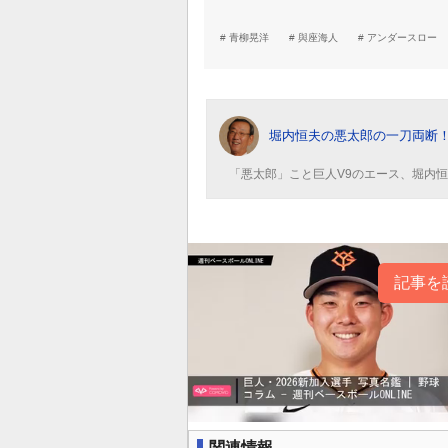
青柳晃洋
與座海人
アンダースロー
堀内恒夫の悪太郎の一刀両断
「悪太郎」こと巨人V9のエース、堀内
記事を
関連情報