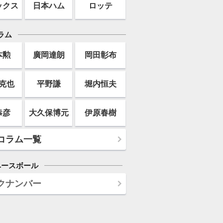
ックス
日本ハム
ロッテ
ラム
本勲
廣岡達朗
岡田彰布
克也
平野謙
堀内恒夫
恭彦
大久保博元
伊原春樹
コラム一覧
ベースボール
クナンバー