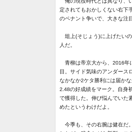
俺の現役時代とは異なり、い
定されてもおかしくない右下
のペナント争いで、大きな注
俎上(そじょう)に上げたい
人だ。
青柳は帝京大から、2016年
目。サイド気味のアンダース
なかなか2ケタ勝利には届かな
2.48の好成績をマーク。自
で獲得した。伸び悩んでいた
めたというわけだよ。
今季も、その右腕は健在だ