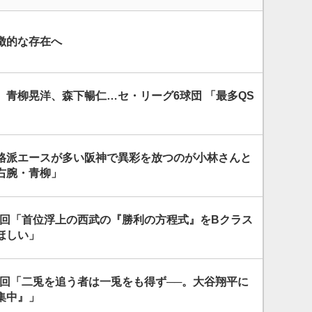
徴的な存在へ
、青柳晃洋、森下暢仁…セ・リーグ6球団 「最多QS
格派エースが多い阪神で異彩を放つのが小林さんと
右腕・青柳」
43回「首位浮上の西武の『勝利の方程式』をBクラス
ほしい」
2回「二兎を追う者は一兎をも得ず──。大谷翔平に
集中』」