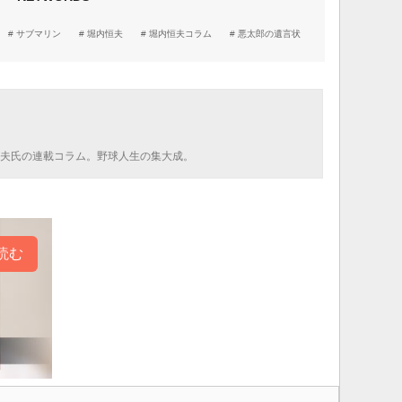
サブマリン
堀内恒夫
堀内恒夫コラム
悪太郎の遺言状
！
恒夫氏の連載コラム。野球人生の集大成。
読む