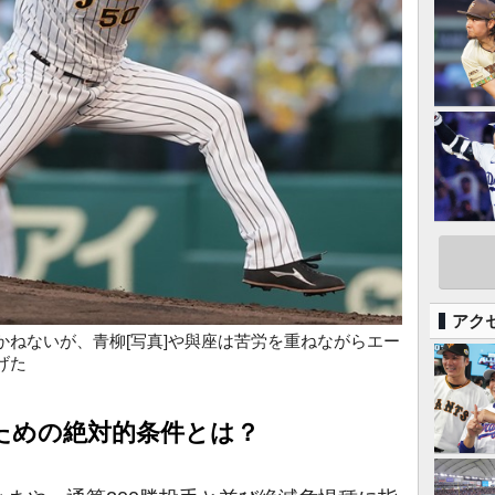
アク
かねないが、青柳[写真]や與座は苦労を重ねながらエー
げた
ための絶対的条件とは？