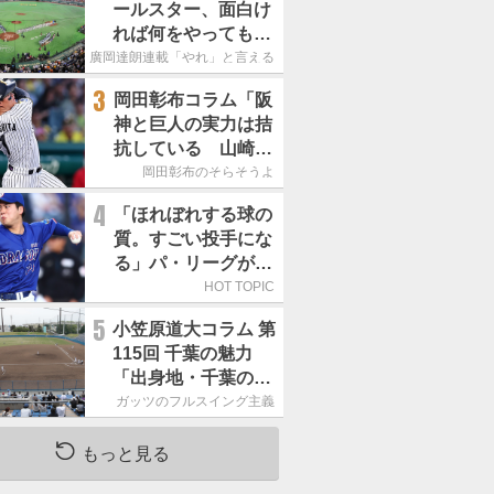
ールスター、面白け
れば何をやってもい
いという発想は大間
廣岡達朗連載「やれ」と言える信念
違い」
3
岡田彰布コラム「阪
神と巨人の実力は拮
抗している 山崎、
小笠原の存在は大き
岡田彰布のそらそうよ
い」
4
「ほれぼれする球の
質。すごい投手にな
る」パ・リーグが驚
いた「中日の左腕」
HOT TOPIC
は
5
小笠原道大コラム 第
115回 千葉の魅力
「出身地・千葉の話
の続き。昔から野球
ガッツのフルスイング主義
熱の高い土地柄で
す」
もっと見る