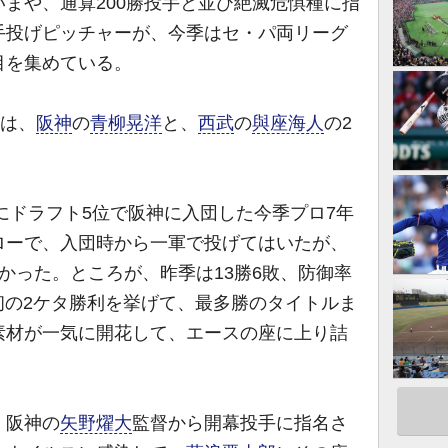
まや、通算200勝投手と並び絶滅危惧種に指
手投げピッチャーが、今季はセ・パ両リーグ
目を集めている。
のは、
阪神
の
青柳晃洋
と、
西武
の
與座海人
の2
にドラフト5位で阪神に入団した今季プロ7年
ローで、入団時から一軍で投げてはいたが、
かった。ところが、昨季は13勝6敗、防御率
身初の2ケタ勝利を挙げて、最多勝のタイトルま
素材が一気に開花して、エースの座に上り詰
。阪神の
矢野燿大
監督から開幕投手に指名さ