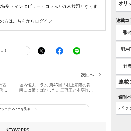
オリ
の特集・インタビュー・コラムが読み放題となりま
連載コ
の方はこちらからログイン
張
野村
注目！
辻
次回へ
連載
の西
堀内恒夫コラム 第45回「村上宗隆の覚
落の
醒には驚くばかりだ。三冠王と本塁打世
界記録を狙え！」
週刊
バッ
バックナンバーを見る
KEYWORDS