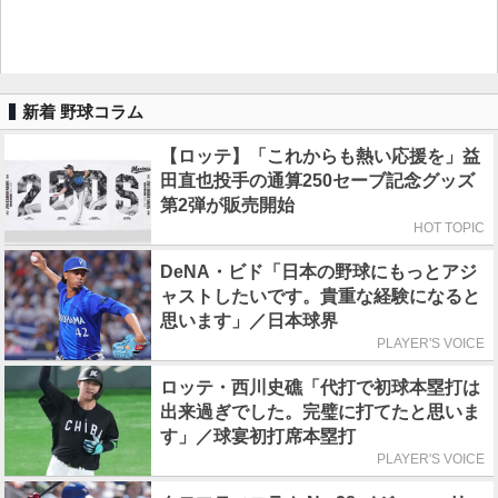
新着 野球コラム
【ロッテ】「これからも熱い応援を」益
田直也投手の通算250セーブ記念グッズ
第2弾が販売開始
HOT TOPIC
DeNA・ビド「日本の野球にもっとアジ
ャストしたいです。貴重な経験になると
思います」／日本球界
PLAYER'S VOICE
ロッテ・西川史礁「代打で初球本塁打は
出来過ぎでした。完璧に打てたと思いま
す」／球宴初打席本塁打
PLAYER'S VOICE