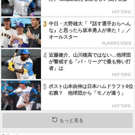
HOT TOPIC
3
中日・大野雄大「『話す選手おらへん
な』と思ったら坂本勇人が来た！」／
オールスター
PLAYER'S VOICE
4
近藤健介、山川穂高ではない…他球団
が警戒する「パ・リーグで最も怖い打
者」は
HOT TOPIC
5
ポスト山本由伸は日本ハムドラフト8位
右腕？ 他球団から「モノが違う」
HOT TOPIC
もっと見る