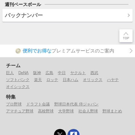
週刊ベースボール
バックナンバー
便利でお得な
プレミアムサービスのご案内
P
チーム
巨人
DeNA
阪神
広島
中日
ヤクルト
西武
ソフトバンク
楽天
ロッテ
日本ハム
オリックス
ハヤテ
オイシックス
特集
プロ野球
ドラフト会議
野球日本代表 侍ジャパン
アマチュア野球
高校野球
大学野球
社会人野球
野球まとめ