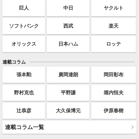
巨人
中日
ヤクルト
ソフト
バンク
西武
楽天
オリックス
日本ハム
ロッテ
連載コラム
張本勲
廣岡達朗
岡田彰布
野村克也
平野謙
堀内恒夫
辻恭彦
大久保博元
伊原春樹
連載コラム一覧