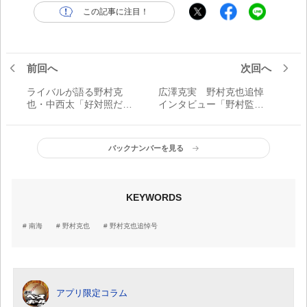
この記事に注目！
前回へ
次回へ
ライバルが語る野村克
広澤克実 野村克也追悼
也・中西太「好対照だっ
インタビュー「野村監督
たと思うが、共通点があ
とミスター、2人のライバ
るとすれば、野球が好き
ル意識はすごかった」
で、野球しかなかったと
バックナンバーを見る
ころかな」
KEYWORDS
南海
野村克也
野村克也追悼号
アプリ限定コラム