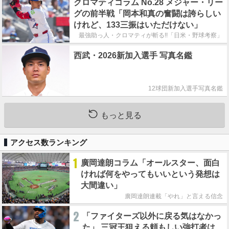
クロマティコラム No.28 メジャー・リー
グの前半戦「岡本和真の奮闘は誇らしい
けれど、133三振はいただけない」
最強助っ人・クロマティが斬る!!「日米・野球考察」
西武・2026新加入選手 写真名鑑
12球団新加入選手写真名鑑
もっと見る
アクセス数ランキング
1
廣岡達朗コラム「オールスター、面白
ければ何をやってもいいという発想は
大間違い」
廣岡達朗連載「やれ」と言える信念
2
「ファイターズ以外に戻る気はなかっ
た」 三冠王狙える頼もしい強打者は