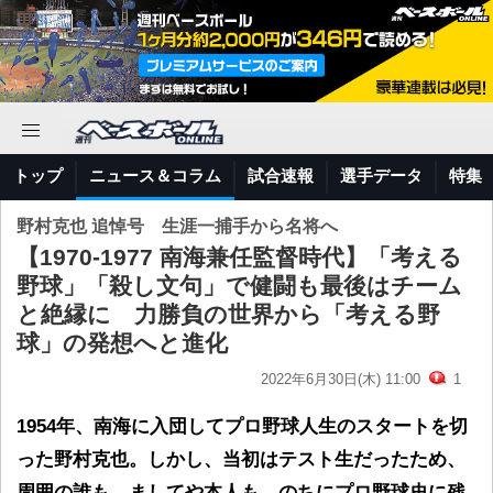
トップ
ニュース＆コラム
試合速報
選手データ
特集
野村克也 追悼号 生涯一捕手から名将へ
【1970-1977 南海兼任監督時代】「考える
野球」「殺し文句」で健闘も最後はチーム
と絶縁に 力勝負の世界から「考える野
球」の発想へと進化
2022年6月30日(木) 11:00
1
1954年、南海に入団してプロ野球人生のスタートを切
った野村克也。しかし、当初はテスト生だったため、
周囲の誰も、ましてや本人も、のちにプロ野球史に残