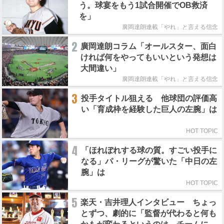
う。球宴をもう1試合開催でOB救済
を」
廣岡達朗連載「やれ」と言える信念
2
廣岡達朗コラム「オールスター、面白
ければ何をやってもいいという発想は
大間違い」
廣岡達朗連載「やれ」と言える信念
3
投手タイトル狙える 他球団の評価高
い「育成枠を経験した巨人の左腕」は
HOT TOPIC
4
「ほれぼれする球の質。すごい投手に
なる」パ・リーグが驚いた「中日の左
腕」は
HOT TOPIC
5
楽天・吉井理人インタビュー ちょっ
とずつ、劇的に「監督が代わると何も