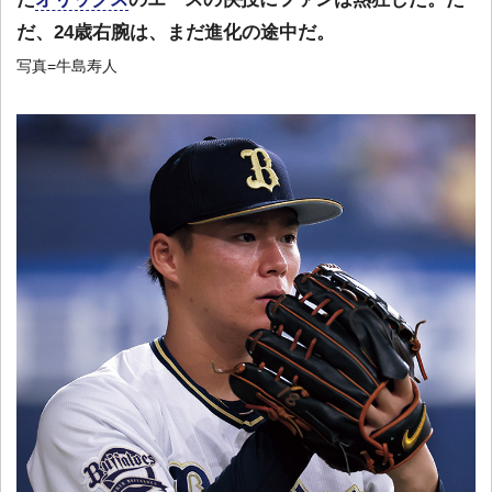
だ、24歳右腕は、まだ進化の途中だ。
写真=牛島寿人