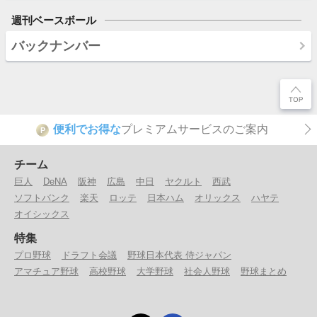
週刊ベースボール
バックナンバー
便利でお得な
プレミアムサービスのご案内
P
チーム
巨人
DeNA
阪神
広島
中日
ヤクルト
西武
ソフトバンク
楽天
ロッテ
日本ハム
オリックス
ハヤテ
オイシックス
特集
プロ野球
ドラフト会議
野球日本代表 侍ジャパン
アマチュア野球
高校野球
大学野球
社会人野球
野球まとめ