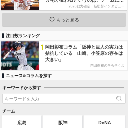
かもが変わるというのは、チームにと
って良くないことなんです」
2026戦力確定 新監督インタビュー
もっと見る
注目数ランキング
1
岡田彰布コラム「阪神と巨人の実力は
拮抗している 山崎、小笠原の存在は
大きい」
岡田彰布のそらそうよ
ニュース&コラムを探す
キーワードから探す
チーム
広島
阪神
DeNA