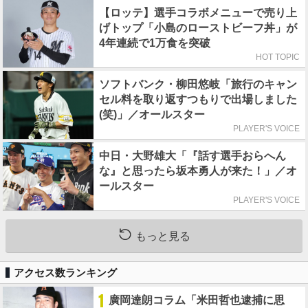
【ロッテ】選手コラボメニューで売り上
げトップ「小島のローストビーフ丼」が
4年連続で1万食を突破
HOT TOPIC
ソフトバンク・柳田悠岐「旅行のキャン
セル料を取り返すつもりで出場しました
(笑)」／オールスター
PLAYER'S VOICE
中日・大野雄大「『話す選手おらへん
な』と思ったら坂本勇人が来た！」／オ
ールスター
PLAYER'S VOICE
もっと見る
アクセス数ランキング
1
廣岡達朗コラム「米田哲也逮捕に思