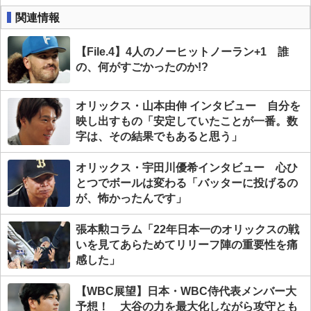
関連情報
【File.4】4人のノーヒットノーラン+1 誰
の、何がすごかったのか!?
オリックス・山本由伸 インタビュー 自分を
映し出すもの「安定していたことが一番。数
字は、その結果でもあると思う」
オリックス・宇田川優希インタビュー 心ひ
とつでボールは変わる「バッターに投げるの
が、怖かったんです」
張本勲コラム「22年日本一のオリックスの戦
いを見てあらためてリリーフ陣の重要性を痛
感した」
【WBC展望】日本・WBC侍代表メンバー大
予想！ 大谷の力を最大化しながら攻守とも