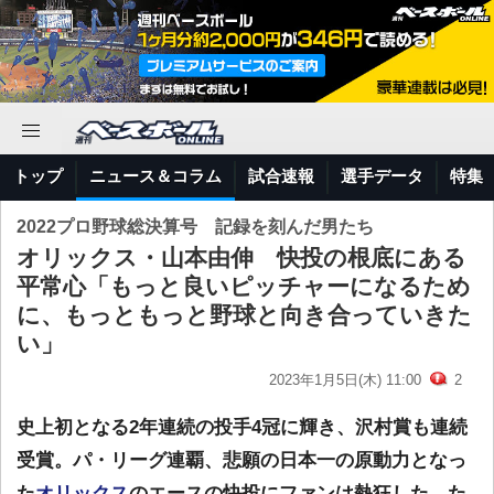
トップ
ニュース＆コラム
試合速報
選手データ
特集
2022プロ野球総決算号 記録を刻んだ男たち
オリックス・山本由伸 快投の根底にある
平常心「もっと良いピッチャーになるため
に、もっともっと野球と向き合っていきた
い」
2023年1月5日(木) 11:00
2
史上初となる2年連続の投手4冠に輝き、沢村賞も連続
受賞。パ・リーグ連覇、悲願の日本一の原動力となっ
た
オリックス
のエースの快投にファンは熱狂した。た