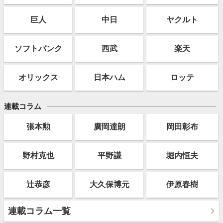
巨人
中日
ヤクルト
ソフト
バンク
西武
楽天
オリックス
日本ハム
ロッテ
連載コラム
張本勲
廣岡達朗
岡田彰布
野村克也
平野謙
堀内恒夫
辻恭彦
大久保博元
伊原春樹
連載コラム一覧