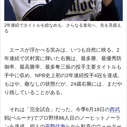
2年連続でタイトルを総なめも、さらなる進化へ、先を見据え
る
エースが浮かべる笑みは、いつも自然に映る。2
年連続で沢村賞に輝いた右腕は、最多勝、最優秀防
御率、最高勝率、最多奪三振の投手主要タイトルも
手中に収め、NPB史上初の2年連続投手4冠を達成。
もはや、敵なしの状態だが、24歳右腕には、まだや
り残していることがある。
それは「完全試合」だった。今季6月18日の
西武
戦(ベルーナ)でプロ野球86人目のノーヒットノーラ
ンを達成。抑えの
平野佳寿
らから歓喜のウォーター