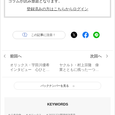
コラムが読み放題となります。
登録済みの方はこちらからログイン
この記事に注目！
前回へ
次回へ
オリックス・宇田川優希
ヤクルト・村上宗隆 偉
インタビュー 心ひとつ
業とともに残った一つの
でボールは変わる「バッ
後悔「自分にもっと期待
ターに投げるのが、怖か
して目標を立てておけ
ったんです」
ば、また違う結果が生ま
バックナンバーを見る
れたのかな」
KEYWORDS
山本由伸
オリックス
2022プロ野球総決算号