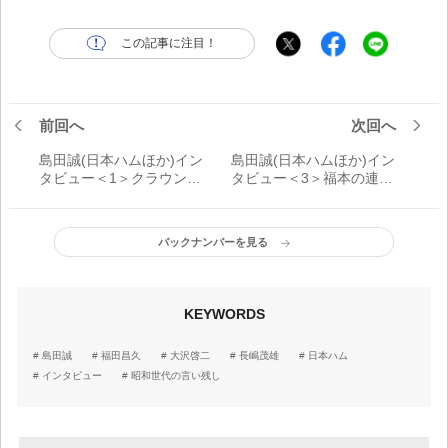
この記事に注目！
前回へ
次回へ
島田誠(日本ハムほか)イン
島田誠(日本ハムほか)イン
タビュー＜1＞クラウン、
タビュー＜3＞福本の連続
阪神、ロッテ、日本ハム
盗塁王が途切れても、タ
から誘われ、日本ハムを
イトル獲得できず「大石
選択した理由「契約金の
大二郎が出てきたか
バックナンバーを見る
金額です」
ら……」
KEYWORDS
島田誠
福田昌久
大沢啓二
長嶋茂雄
日本ハム
インタビュー
昭和世代の言い残し