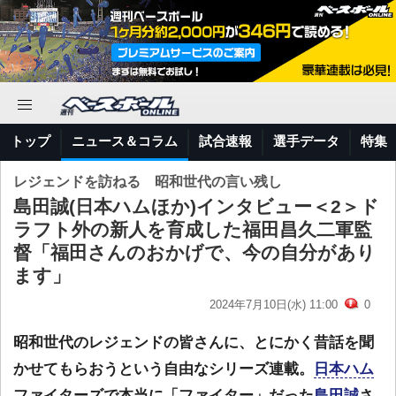
トップ
ニュース＆コラム
試合速報
選手データ
特集
レジェンドを訪ねる 昭和世代の言い残し
島田誠(日本ハムほか)インタビュー＜2＞ド
ラフト外の新人を育成した福田昌久二軍監
督「福田さんのおかげで、今の自分があり
ます」
2024年7月10日(水) 11:00
0
昭和世代のレジェンドの皆さんに、とにかく昔話を聞
かせてもらおうという自由なシリーズ連載。
日本ハム
ファイターズで本当に「ファイター」だった
島田誠
さ