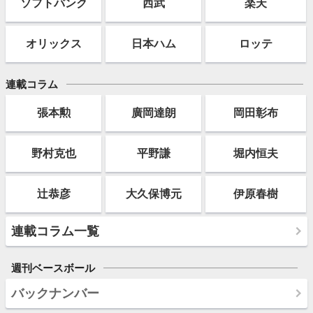
ソフト
バンク
西武
楽天
オリックス
日本ハム
ロッテ
連載コラム
張本勲
廣岡達朗
岡田彰布
野村克也
平野謙
堀内恒夫
辻恭彦
大久保博元
伊原春樹
連載コラム一覧
週刊ベースボール
バックナンバー