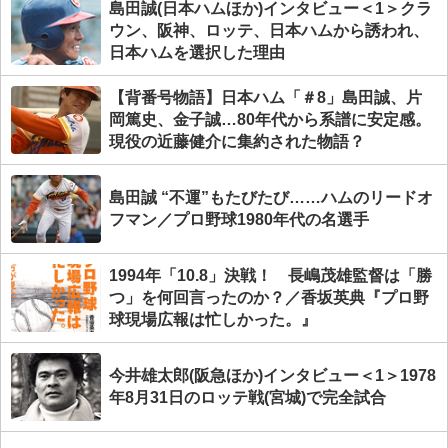
島田誠(日本ハムほか)インタビュー＜1＞クラ
ウン、阪神、ロッテ、日本ハムから誘われ、
日本ハムを選択した理由
【背番号物語】日本ハム「＃8」島田誠、片
岡篤史、金子誠…80年代から系譜に安定感。
現役の近藤健介に集約された物語？
島田誠 “不運”もたびたび……ハムのリードオ
フマン／プロ野球1980年代の名選手
1994年「10.8」決戦！ 長嶋茂雄監督は「勝
つ」を何回言ったのか？／香坂英典『プロ野
球現場広報は忙しかった。』
今井雄太郎(阪急ほか)インタビュー＜1＞1978
年8月31日のロッテ戦(宮城)で完全試合