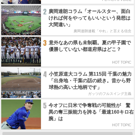
2
廣岡達朗コラム「オールスター、面白
ければ何をやってもいいという発想は
大間違い」
廣岡達朗連載「やれ」と言える信念
3
意外なあの県も未制覇。夏の甲子園で
優勝していない都道府県はどこ？
HOT TOPIC
4
小笠原道大コラム 第115回 千葉の魅力
「出身地・千葉の話の続き。昔から野
球熱の高い土地柄です」
ガッツのフルスイング主義
5
今オフに日米で争奪戦の可能性が 驚
異の奪三振能力を誇る「最速160キロ右
腕」は
HOT TOPIC