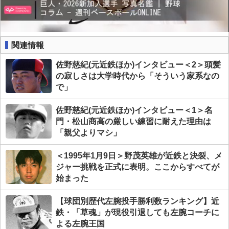
関連情報
佐野慈紀(元近鉄ほか)インタビュー＜2＞頭髪
の寂しさは大学時代から「そういう家系なの
で」
佐野慈紀(元近鉄ほか)インタビュー＜1＞名
門・松山商高の厳しい練習に耐えた理由は
「親父よりマシ」
＜1995年1月9日＞野茂英雄が近鉄と決裂、メ
ジャー挑戦を正式に表明。ここからすべてが
始まった
【球団別歴代左腕投手勝利数ランキング】近
鉄・「草魂」が現役引退しても左腕コーチに
よる左腕王国