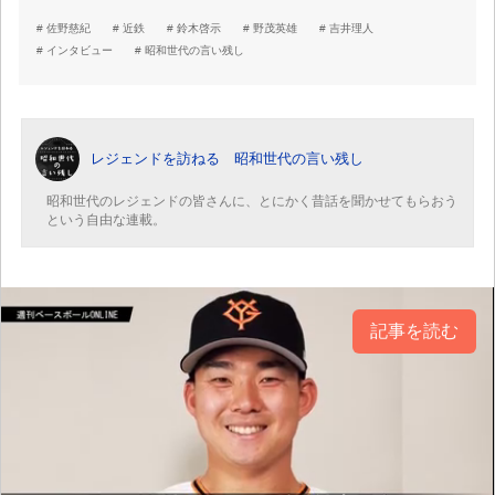
佐野慈紀
近鉄
鈴木啓示
野茂英雄
吉井理人
インタビュー
昭和世代の言い残し
レジェンドを訪ねる 昭和世代の言い残し
昭和世代のレジェンドの皆さんに、とにかく昔話を聞かせてもらおう
という自由な連載。
記事を読む