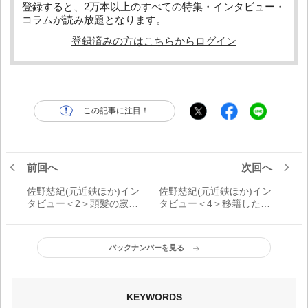
登録すると、2万本以上のすべての特集・インタビュー・
コラムが読み放題となります。
登録済みの方はこちらからログイン
この記事に注目！
前回へ
次回へ
佐野慈紀(元近鉄ほか)イン
佐野慈紀(元近鉄ほか)イン
タビュー＜2＞頭髪の寂し
タビュー＜4＞移籍した中
さは大学時代から「そう
日では11試合登板、防御
いう家系なので」
率8.10「腐っていまし
た……」
バックナンバーを見る
KEYWORDS