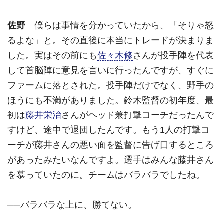
佐野
僕らは事情を分かっていたから、「そりゃ怒
るよな」と。その直後に本当にトレードが決まりま
した。実はその前にも
佐々木修
さんが投手陣を代表
して首脳陣に意見を言いに行ったんですが、すぐに
ファームに落とされた。投手陣だけでなく、野手の
ほうにも不満がありました。鈴木監督の初年度、最
初は
藤井栄治
さんがヘッド兼打撃コーチだったんで
すけど、途中で退団したんです。もう1人の打撃コ
ーチが藤井さんの悪い面を監督に告げ口するところ
があったみたいなんですよ。選手はみんな藤井さん
を慕っていたのに。チームはバラバラでしたね。
──バラバラな上に、勝てない。