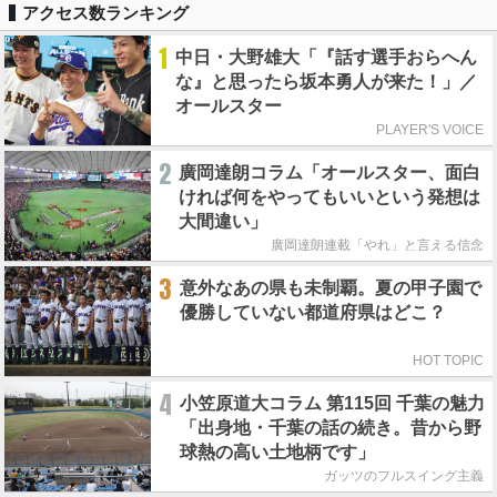
アクセス数ランキング
1
中日・大野雄大「『話す選手おらへん
な』と思ったら坂本勇人が来た！」／
オールスター
PLAYER'S VOICE
2
廣岡達朗コラム「オールスター、面白
ければ何をやってもいいという発想は
大間違い」
廣岡達朗連載「やれ」と言える信念
3
意外なあの県も未制覇。夏の甲子園で
優勝していない都道府県はどこ？
HOT TOPIC
4
小笠原道大コラム 第115回 千葉の魅力
「出身地・千葉の話の続き。昔から野
球熱の高い土地柄です」
ガッツのフルスイング主義