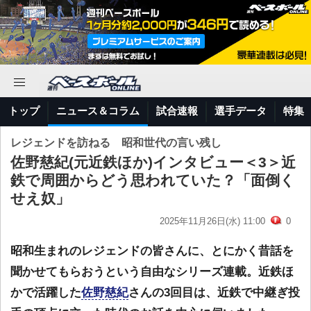
トップ
ニュース＆コラム
試合速報
選手データ
特集
レジェンドを訪ねる 昭和世代の言い残し
佐野慈紀(元近鉄ほか)インタビュー＜3＞近
鉄で周囲からどう思われていた？「面倒く
せえ奴」
2025年11月26日(水) 11:00
0
昭和生まれのレジェンドの皆さんに、とにかく昔話を
聞かせてもらおうという自由なシリーズ連載。近鉄ほ
かで活躍した
佐野慈紀
さんの3回目は、近鉄で中継ぎ投