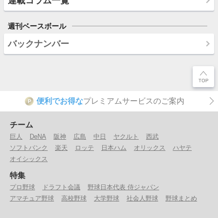
連載コラム一覧
週刊ベースボール
バックナンバー
便利でお得な
プレミアムサービスのご案内
P
チーム
巨人
DeNA
阪神
広島
中日
ヤクルト
西武
ソフトバンク
楽天
ロッテ
日本ハム
オリックス
ハヤテ
オイシックス
特集
プロ野球
ドラフト会議
野球日本代表 侍ジャパン
アマチュア野球
高校野球
大学野球
社会人野球
野球まとめ