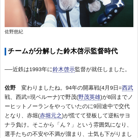
佐野慈紀
チームが分解した鈴木啓示監督時代
──近鉄は1993年に
鈴木啓示
監督が就任しました。
佐野
変わりましたね。94年の開幕戦(4月9日=
西武
戦、西武=現ベルーナ)で野茂(
野茂英雄
)が8回までノ
ーヒットノーランをやっていたのに9回途中で交代
となり、赤堀(
赤堀元之
)が慌てて登板して逆転サヨ
ナラ負け。そこから「ん？」という雰囲気になり、
選手たちの不安や不満が溜まり、士気も下がりまし