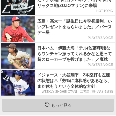
リックス戦(ZOZOマリン)に来場
HOT TOPIC
広島・高太一「誕生日に今季初勝利。い
いプレゼントをもらいました」／バース
デー星
PLAYER'S VOICE
日本ハム・伊藤大海「テル(佐藤輝明)な
らワンチャン振ってくれるかなと思って
超スローカーブを投げました」／魔球
PLAYER'S VOICE
ドジャース・大谷翔平 2本塁打も左膝
の状態は△「数%に違和感があるなら、
まだ休もうという全体的な方針」
WEEKLY SHOHEI OTANI 二刀流で呼び込む3連覇
もっと見る