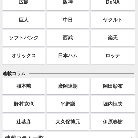
広島
阪神
DeNA
巨人
中日
ヤクルト
ソフト
バンク
西武
楽天
オリックス
日本ハム
ロッテ
連載コラム
張本勲
廣岡達朗
岡田彰布
野村克也
平野謙
堀内恒夫
辻恭彦
大久保博元
伊原春樹