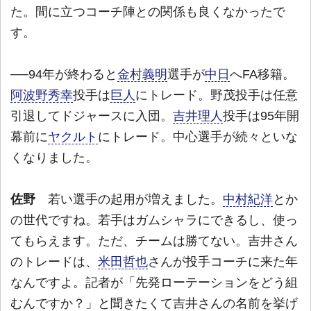
た。間に立つコーチ陣との関係も良くなかったで
す。
──94年が終わると
金村義明
選手が
中日
へFA移籍。
阿波野秀幸
投手は
巨人
にトレード。野茂投手は任意
引退してドジャースに入団。
吉井理人
投手は95年開
幕前に
ヤクルト
にトレード。中心選手が続々といな
くなりました。
佐野
若い選手の起用が増えました。
中村紀洋
とか
の世代ですね。若手はガムシャラにできるし、使っ
てもらえます。ただ、チームは勝てない。吉井さん
のトレードは、
米田哲也
さんが投手コーチに来た年
なんですよ。記者が「先発ローテーションをどう組
むんですか？」と聞きたくて吉井さんの名前を挙げ