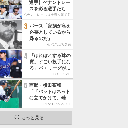
選手】ペナントレー
スを彩る選手たち
ここからが本当の勝
ペナントレース後半戦を彩る注目選手たち
負｜パ・リーグ編
3
バース「家族が私を
必要としているから
帰るのだ」
心揺さぶる名言
4
「ほれぼれする球の
質。すごい投手にな
る」パ・リーグが驚
いた「中日の左腕」
HOT TOPIC
は
5
西武・横田蒼和
「『バットはネット
に立てかけて、端に
置くんだぞ』と栗山
PLAYER'S VOICE
巧さんに教えていた
だきました」／憧れ
もっと見る
の人からの金言