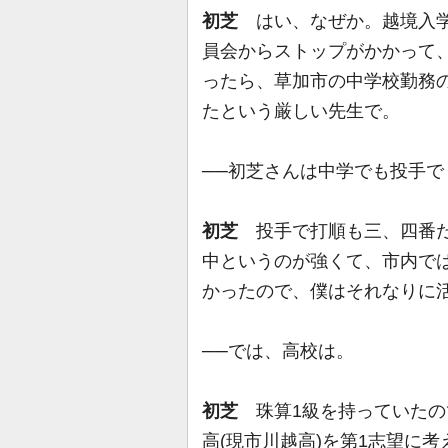
初芝
はい、なぜか。越境入学
員会からストップがかかって
ったら、草加市の中学校勤務
たという厳しい先生で。
──初芝さんは中学でも投手で
初芝
投手で打順も三、四番だ
中というのが強くて、市内で
かったので、僕はそれなりに
──では、高校は。
初芝
珠算1級を持っていたの
高(現市川越高)を第1志望に