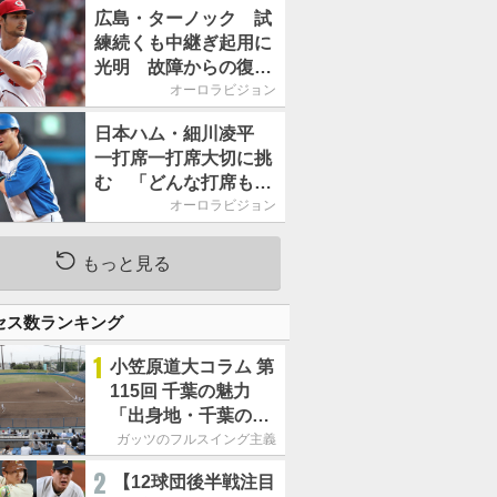
2026」、11月23日開
広島・ターノック 試
催
練続くも中継ぎ起用に
光明 故障からの復帰
期す／助っ人前半戦通
オーロラビジョン
信簿
日本ハム・細川凌平
一打席一打席大切に挑
む 「どんな打席も何
か意味のある打席にし
オーロラビジョン
たい」／後半戦に息巻
く！
もっと見る
セス数ランキング
1
小笠原道大コラム 第
115回 千葉の魅力
「出身地・千葉の話
の続き。昔から野球
ガッツのフルスイング主義
熱の高い土地柄で
2
【12球団後半戦注目
す」