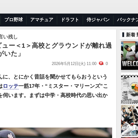
プロ野球
アマチュア
ドラフト
侍ジャパン
バックナ
新着
言い残し
ビュー＜1＞高校とグラウンドが離れ過
がいた」
2026年5月12日(火) 11:00
0
んに、とにかく昔話を聞かせてもらおうという
は
ロッテ
一筋17年・“ミスター・マリーンズ”こ
を伺います。まずは中学・高校時代の思い出か