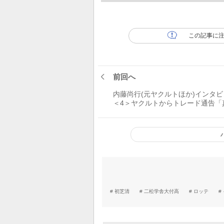
この記事に
前回へ
内藤尚行(元ヤクルトほか)インタビ
＜4＞ヤクルトからトレード通告「
先に相談したのは……」
初芝清
二松学舎大付高
ロッテ