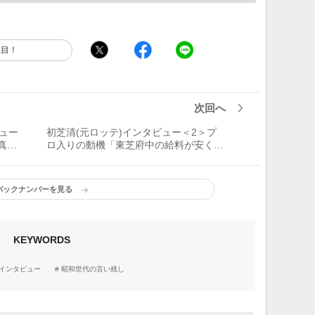
注目！
次回へ
ュー
初芝清(元ロッテ)インタビュー＜2＞プ
真っ
ロ入りの動機「東芝府中の給料が安く
て……」
バックナンバーを見る
KEYWORDS
インタビュー
昭和世代の言い残し