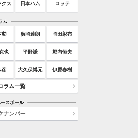
ックス
日本ハム
ロッテ
ラム
本勲
廣岡達朗
岡田彰布
克也
平野謙
堀内恒夫
恭彦
大久保博元
伊原春樹
コラム一覧
ベースボール
クナンバー