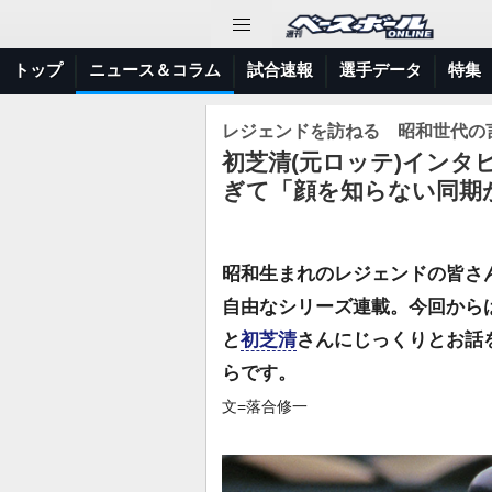
トップ
ニュース＆コラム
試合速報
選手データ
特集
レジェンドを訪ねる 昭和世代の
初芝清(元ロッテ)インタ
ぎて「顔を知らない同期
昭和生まれのレジェンドの皆さ
自由なシリーズ連載。今回から
と
初芝清
さんにじっくりとお話
らです。
文=落合修一