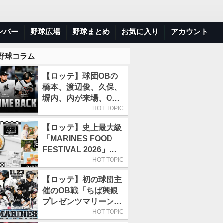
ンバー
野球広場
野球まとめ
お気に入り
アカウント
 野球コラム
【ロッテ】球団OBの
橋本、渡辺俊、久保、
塀内、内が来場、OB
解説も／9月22日開催
HOT TOPIC
の「TEAM26デー」
【ロッテ】史上最大級
「MARINES FOOD
FESTIVAL 2026」第4
弾「KOREAN
HOT TOPIC
FOOD」は9月19～22
【ロッテ】初の球団主
日／初日はビール半額
催のOB戦「ちば興銀
デー
プレゼンツマリーンズ
スペシャルゲーム
HOT TOPIC