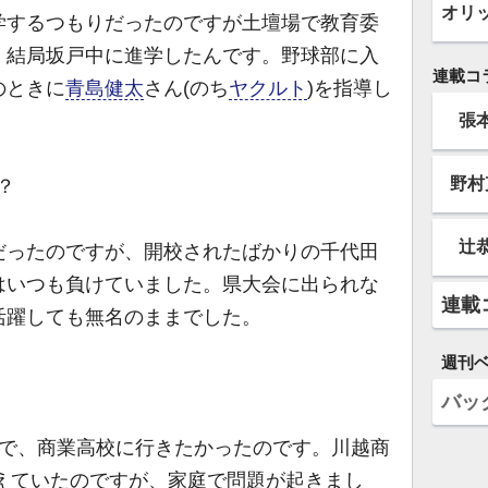
オリ
するつもりだったのですが土壇場で教育委
、結局坂戸中に進学したんです。野球部に入
連載コ
のときに
青島健太
さん(のち
ヤクルト
)を指導し
張
野村
？
辻
ったのですが、開校されたばかりの千代田
はいつも負けていました。県大会に出られな
連載
活躍しても無名のままでした。
週刊
バッ
で、商業高校に行きたかったのです。川越商
考えていたのですが、家庭で問題が起きまし