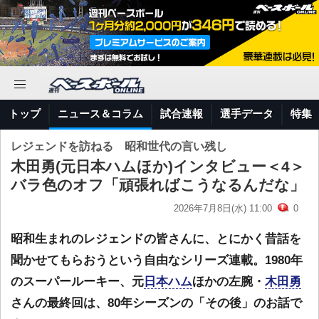
トップ
ニュース＆コラム
試合速報
選手データ
特集
レジェンドを訪ねる 昭和世代の言い残し
木田勇(元日本ハムほか)インタビュー＜4＞
バラ色のオフ「頑張ればこうなるんだな」
2026年7月8日(水) 11:00
0
昭和生まれのレジェンドの皆さんに、とにかく昔話を
聞かせてもらおうという自由なシリーズ連載。1980年
のスーパールーキー、元
日本ハム
ほかの左腕・
木田勇
さんの最終回は、80年シーズンの「その後」のお話で