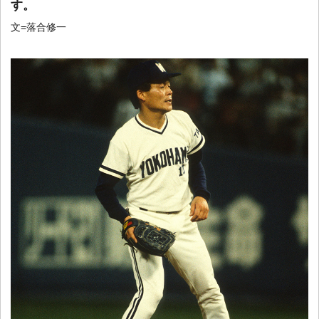
す。
文=落合修一