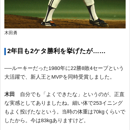
木田勇
2年目も2ケタ勝利を挙げたが……
──ルーキーだった1980年に22勝8敗4セーブという
大活躍で、新人王とMVPを同時受賞しました。
木田
自分でも「よくできたな」というのが、正直
な実感としてありましたね。細い体で253イニング
もよく投げたなという。当時の体重は70kgくらいで
したから。今は83kgありますけど。