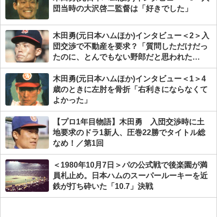
団当時の大沢啓二監督は「好きでした」
木田勇(元日本ハムほか)インタビュー＜2＞入
団交渉で不動産を要求？「質問しただけだっ
たのに、とんでもない野郎だと思われた
(笑)」
木田勇(元日本ハムほか)インタビュー＜1＞4
歳のときに左肘を骨折「右利きにならなくて
よかった」
【プロ1年目物語】木田勇 入団交渉時に土
地要求のドラ1新人、圧巻22勝でタイトル総
なめ！／第1回
＜1980年10月7日＞パの公式戦で後楽園が満
員札止め。日本ハムのスーパールーキーを近
鉄が打ち砕いた「10.7」決戦