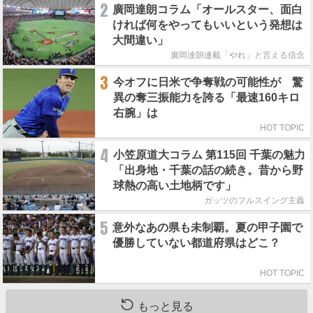
2
廣岡達朗コラム「オールスター、面白
ければ何をやってもいいという発想は
大間違い」
廣岡達朗連載「やれ」と言える信念
3
今オフに日米で争奪戦の可能性が 驚
異の奪三振能力を誇る「最速160キロ
右腕」は
HOT TOPIC
4
小笠原道大コラム 第115回 千葉の魅力
「出身地・千葉の話の続き。昔から野
球熱の高い土地柄です」
ガッツのフルスイング主義
5
意外なあの県も未制覇。夏の甲子園で
優勝していない都道府県はどこ？
HOT TOPIC
もっと見る