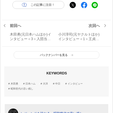
この記事に注目！
前回へ
次回へ
木田勇(元日本ハムほか)イ
小川淳司(元ヤクルトほか)
ンタビュー＜3＞入団当時
インタビュー＜1＞王貞治
の大沢啓二監督は「好き
の記録を「抜いてほしく
でした」
なかった」
バックナンバーを見る
KEYWORDS
木田勇
日本ハム
大洋
中日
インタビュー
昭和世代の言い残し