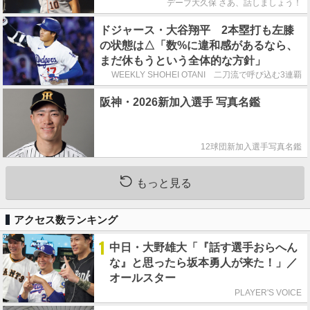
デーブ大久保 さあ、話しましょう！
ドジャース・大谷翔平 2本塁打も左膝
の状態は△「数%に違和感があるなら、
まだ休もうという全体的な方針」
WEEKLY SHOHEI OTANI 二刀流で呼び込む3連覇
阪神・2026新加入選手 写真名鑑
12球団新加入選手写真名鑑
もっと見る
アクセス数ランキング
1
中日・大野雄大「『話す選手おらへん
な』と思ったら坂本勇人が来た！」／
オールスター
PLAYER'S VOICE